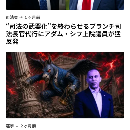
司法省
1 ヶ月前
“司法の武器化”を終わらせるブランチ司
法長官代行にアダム・シフ上院議員が猛
反発
選挙
2 ヶ月前