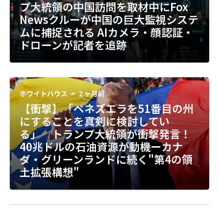
COVID-19恐怖煽りの前科を持つメデ
プ大統領の中国訪問を取材中にFox
の元首席補佐官が連邦罪3件で有罪を
ィアが今度はハンタウイルスで「カ
Newsクルーが中国の巨大監視システ
認める 最大38年の懲役刑に直面
ーム・モンガリング(過剰な安心感の
ムに捕捉される AIカメラ・顔認証・
「民主党の腐敗の核心」が崩れ始め
煽り)」を批判する驚愕の二枚舌
ドローンが記者を追跡
た
ホワイトハウス
2 ヶ月前
【衝撃】「ベネズエラを51番目の州
にすることを真剣に検討してい
る」 トランプ大統領が衝撃発言！
40兆ドルの石油資源が動機ーカナ
ダ・グリーンランドに続く"第4の領
土拡張構想"