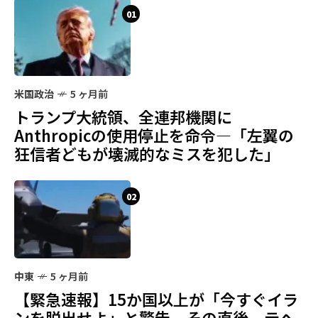
01
米国政治
5 ヶ月前
トランプ大統領、全連邦機関に
Anthropicの使用停止を命令—「左翼の
狂信者どもが壊滅的なミスを犯した」
02
中東
5 ヶ月前
【緊急速報】15か国以上が「今すぐイラ
ンを脱出せよ」と警告—その直後、テヘ