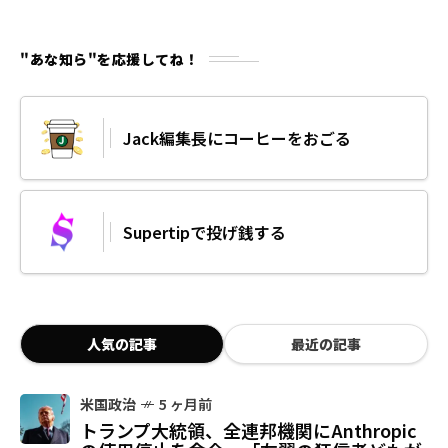
"あな知ら"を応援してね！
Jack編集長にコーヒーをおごる
Supertipで投げ銭する
人気の記事
最近の記事
米国政治
5 ヶ月前
トランプ大統領、全連邦機関にAnthropic