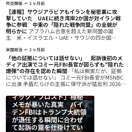
外交関係
2 ヶ月前
【速報】サウジアラビアもイランを秘密裏に攻
撃していた UAEに続き湾岸2か国が対イラン戦
争に参戦 中東の「隠れた戦争同盟」の全貌が
明らかに
アブラハム合意を超えた新同盟の誕
生 米・イスラエル・UAE・サウジの四か国が
対イラン戦争で事実上の共同作戦 中東新秩序
の地殻変動 2026年5月12日、ロイター通信が複
米国政治
2 ヶ月前
数の関係筋の証言に基づき、サウジアラビアが
「他の証拠については話せない」 起訴後初のメ
対イラン戦
ディア出演でコミー元FBI長官が図らずも"隠れた
爆弾"の存在を認めた瞬間
「私は無実だが、証拠
については話せない」 コミー元FBI長官がMSNBC
FBI
2 ヶ月前
に出演 矛盾だらけの主張に保守派が猛批判 2026年
【爆弾証拠】「アークテ
5月11日夜、元FBI長官ジェームズ・コミーは起訴
ィック・フロスト」極秘
後初のメディア出演として、MSNBCのアンカー
メモが暴いた真実 バイ
デンFBIはトランプ大統領
が退任する瞬間に合わせ
て起訴の罠を仕掛けてい