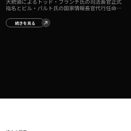
にじられ、米報道陣が30分監
式
に
禁 「これが中国だ」と保守
ト
派が激怒
C
カ
シークレットサービス対中国警備員が一触即発
安
天壇公園で30分の武装対立、ベッセント財務長官
ク
も入場阻止 トランプ・習近平首脳会談の舞台裏
ィ
で起きていた衝撃の事実。「我々はここで何をし
ているのか」 米記者団が中国当局に押し込め
続きを見る