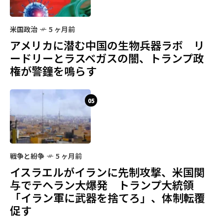
米国政治
5 ヶ月前
アメリカに潜む中国の生物兵器ラボ リ
ードリーとラスベガスの闇、トランプ政
権が警鐘を鳴らす
05
戦争と紛争
5 ヶ月前
イスラエルがイランに先制攻撃、米国関
与でテヘラン大爆発 トランプ大統領
「イラン軍に武器を捨てろ」、体制転覆
促す