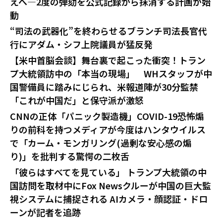
えへ—2度の弾劾を公式記録から抹消する計画が始
動
“司法の武器化”を終わらせるブランチ司法長官代
行にアダム・シフ上院議員が猛反発
【米中首脳会談】舞台裏で起こった衝突！トラン
プ大統領訪中の「本当の現場」 WHスタッフが中
国警備員に踏みにじられ、米報道陣が30分監禁
「これが中国だ」と保守派が激怒
CNNの正体「パニック製造機」COVID-19恐怖煽
りの前科を持つメディアが今度はハンタウイルス
で「カーム・モンガリング(過剰な安心感の煽
り)」を批判する驚愕の二枚舌
「彼らはすべてを見ている」 トランプ大統領の中
国訪問を取材中にFox Newsクルーが中国の巨大監
視システムに捕捉される AIカメラ・顔認証・ドロ
ーンが記者を追跡