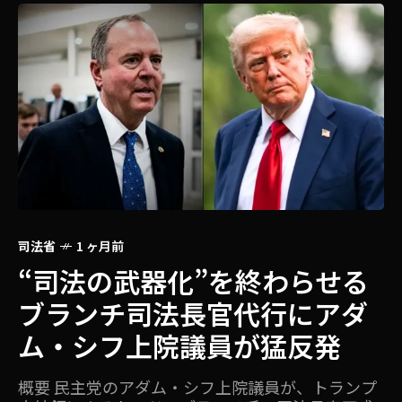
外交関係
2 ヶ月前
ソ
る
【米中首脳会談】舞台裏で起
ダ
こった衝突！トランプ大統領
訪中の「本当の現場」 WH
スタッフが中国警備員に踏み
プ