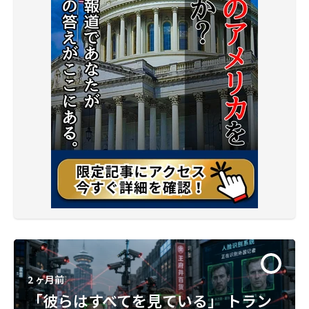
2 ヶ月前
2 ヶ月前
2 ヶ月前
CNNの正体「パニック製造機」
「彼らはすべてを見ている」 トラン
【衝撃】ギャビン・ニューサム知事