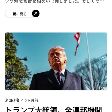
いう緊急警告を相次いで発しました。そしてその
数時間後——テヘラン近郊で大規模な爆発音が報告
され、2月28日にはイスラエル国防
更に見る
米国政治
5 ヶ月前
トランプ大統領、全連邦機関