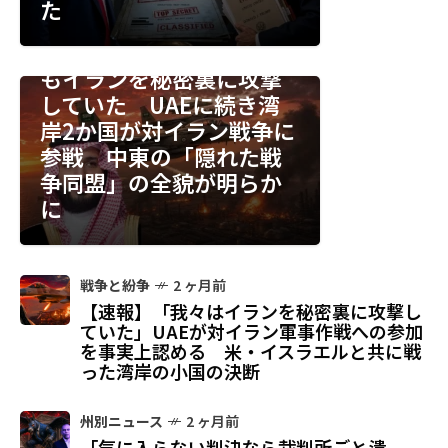
た
中東
2 ヶ月前
【速報】サウジアラビア
もイランを秘密裏に攻撃
していた UAEに続き湾
岸2か国が対イラン戦争に
参戦 中東の「隠れた戦
争同盟」の全貌が明らか
に
戦争と紛争
2 ヶ月前
【速報】「我々はイランを秘密裏に攻撃し
ていた」UAEが対イラン軍事作戦への参加
を事実上認める 米・イスラエルと共に戦
った湾岸の小国の決断
州別ニュース
2 ヶ月前
「気に入らない判決なら裁判所ごと潰