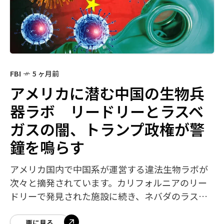
FBI
5 ヶ月前
アメリカに潜む中国の生物兵
器ラボ リードリーとラスベ
ガスの闇、トランプ政権が警
鐘を鳴らす
アメリカ国内で中国系が運営する違法生物ラボが
次々と摘発されています。カリフォルニアのリー
ドリーで発見された施設に続き、ネバダのラスベ
ガスでも同様の現場が急襲され、1000本以上の謎
のバイアルが押収されました。これらは単な
更に見る