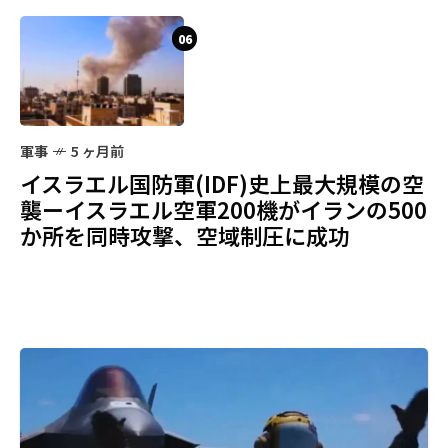
06
軍事
5 ヶ月前
イスラエル国防軍(IDF)史上最大規模の空
襲ーイスラエル空軍200機がイランの500
か所を同時攻撃、空域制圧に成功