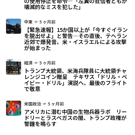
の使用停止を命令—「左翼の狂信者どもが
壊滅的なミスを犯した」
中東
5 ヶ月前
【緊急速報】15か国以上が「今すぐイラン
を脱出せよ」と警告—その直後、テヘラン
近郊で爆発音。米・イスラエルによる攻撃
が始まった
経済
5 ヶ月前
トランプ大統領、米海兵隊員に大統領チャ
レンジコイン贈呈 テキサス「ドリル・ベ
イビー・ドリル」演説へ、最後のフライト
で敬意
米国政治
5 ヶ月前
アメリカに潜む中国の生物兵器ラボ リー
ドリーとラスベガスの闇、トランプ政権が
警鐘を鳴らす