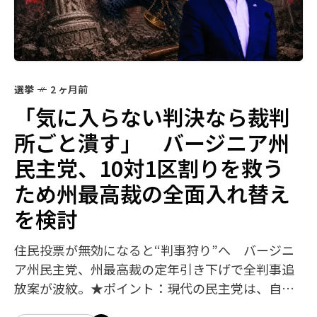
選挙
2 ヶ月前
「気に入らない判決なら裁判
所ごと潰す」 バージニア州
民主党、10対1区割りを救う
ため州最高裁の全面入れ替え
を検討
住民投票が無効になると“判事狩り”へ バージニ
ア州民主党、州最高裁の定年引き下げで全判事追
放案が波紋。★ポイント：現代の民主党は、自分
たちの思い通りにならないと破壊・暴力的（極左