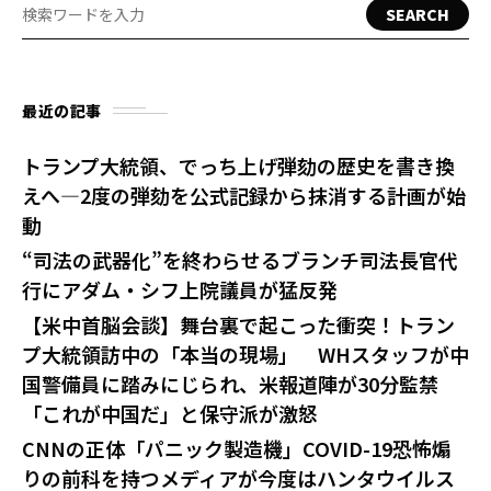
SEARCH
最近の記事
トランプ大統領、でっち上げ弾劾の歴史を書き換
えへ—2度の弾劾を公式記録から抹消する計画が始
動
“司法の武器化”を終わらせるブランチ司法長官代
行にアダム・シフ上院議員が猛反発
【米中首脳会談】舞台裏で起こった衝突！トラン
プ大統領訪中の「本当の現場」 WHスタッフが中
国警備員に踏みにじられ、米報道陣が30分監禁
「これが中国だ」と保守派が激怒
CNNの正体「パニック製造機」COVID-19恐怖煽
りの前科を持つメディアが今度はハンタウイルス