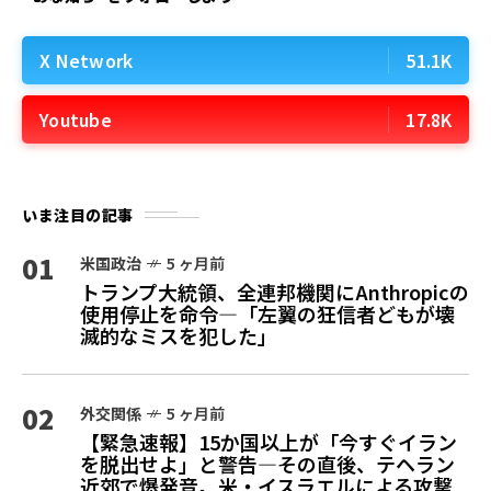
X Network
51.1K
Youtube
17.8K
いま注目の記事
01
米国政治
5 ヶ月前
トランプ大統領、全連邦機関にAnthropicの
使用停止を命令—「左翼の狂信者どもが壊
滅的なミスを犯した」
02
外交関係
5 ヶ月前
【緊急速報】15か国以上が「今すぐイラン
を脱出せよ」と警告—その直後、テヘラン
近郊で爆発音。米・イスラエルによる攻撃