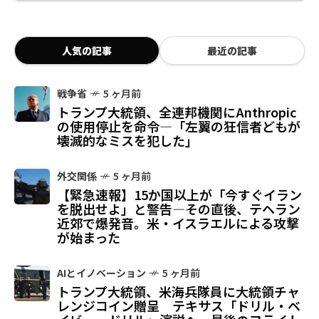
人気の記事
最近の記事
戦争省
5 ヶ月前
トランプ大統領、全連邦機関にAnthropic
の使用停止を命令—「左翼の狂信者どもが
壊滅的なミスを犯した」
外交関係
5 ヶ月前
【緊急速報】15か国以上が「今すぐイラン
を脱出せよ」と警告—その直後、テヘラン
近郊で爆発音。米・イスラエルによる攻撃
が始まった
AIとイノベーション
5 ヶ月前
トランプ大統領、米海兵隊員に大統領チャ
レンジコイン贈呈 テキサス「ドリル・ベ