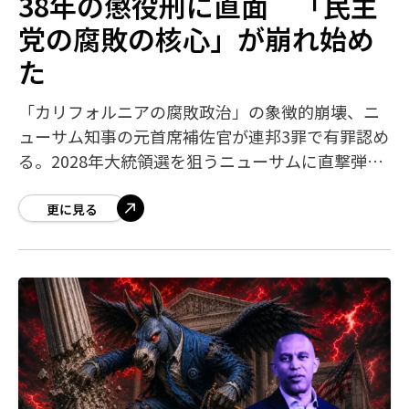
38年の懲役刑に直面 「民主
党の腐敗の核心」が崩れ始め
た
「カリフォルニアの腐敗政治」の象徴的崩壊、ニ
ューサム知事の元首席補佐官が連邦3罪で有罪認め
る。2028年大統領選を狙うニューサムに直撃弾！
ニューサムの右腕が連邦犯罪者に。元カリフォル
ニア州知事首席補佐官が汚職・詐欺・マネ
更に見る