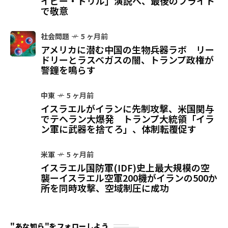
イビー・ドリル」演説へ、最後のフライト
で敬意
社会問題
5 ヶ月前
アメリカに潜む中国の生物兵器ラボ リー
ドリーとラスベガスの闇、トランプ政権が
警鐘を鳴らす
中東
5 ヶ月前
イスラエルがイランに先制攻撃、米国関与
でテヘラン大爆発 トランプ大統領「イラ
ン軍に武器を捨てろ」、体制転覆促す
米軍
5 ヶ月前
イスラエル国防軍(IDF)史上最大規模の空
襲ーイスラエル空軍200機がイランの500か
所を同時攻撃、空域制圧に成功
"あな知ら"をフォローしよう