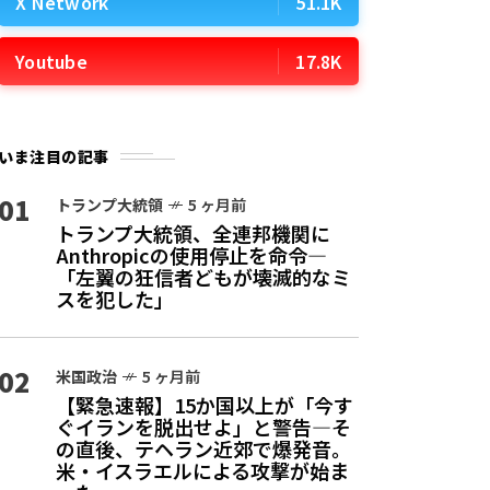
X Network
51.1K
Youtube
17.8K
いま注目の記事
01
トランプ大統領
5 ヶ月前
トランプ大統領、全連邦機関に
Anthropicの使用停止を命令—
「左翼の狂信者どもが壊滅的なミ
スを犯した」
02
米国政治
5 ヶ月前
【緊急速報】15か国以上が「今す
ぐイランを脱出せよ」と警告—そ
の直後、テヘラン近郊で爆発音。
米・イスラエルによる攻撃が始ま