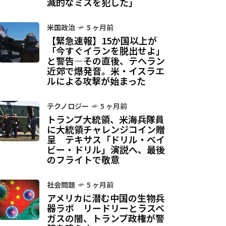
滅的なミスを犯した」
米国政治
5 ヶ月前
【緊急速報】15か国以上が
「今すぐイランを脱出せよ」
と警告—その直後、テヘラン
近郊で爆発音。米・イスラエ
ルによる攻撃が始まった
テクノロジー
5 ヶ月前
トランプ大統領、米海兵隊員
に大統領チャレンジコイン贈
呈 テキサス「ドリル・ベイ
ビー・ドリル」演説へ、最後
のフライトで敬意
社会問題
5 ヶ月前
アメリカに潜む中国の生物兵
器ラボ リードリーとラスベ
ガスの闇、トランプ政権が警