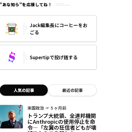
"あな知ら"を応援してね！
Jack編集長にコーヒーをお
ごる
Supertipで投げ銭する
人気の記事
最近の記事
米国政治
5 ヶ月前
トランプ大統領、全連邦機関
にAnthropicの使用停止を命
令—「左翼の狂信者どもが壊