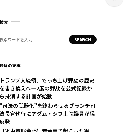
検索
SEARCH
最近の記事
トランプ大統領、でっち上げ弾劾の歴史
を書き換えへ—2度の弾劾を公式記録か
ら抹消する計画が始動
“司法の武器化”を終わらせるブランチ司
法長官代行にアダム・シフ上院議員が猛
反発
【米中首脳会談】舞台裏で起こった衝