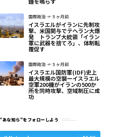
鐘を鳴らす
国際政治
5 ヶ月前
イスラエルがイランに先制攻
撃、米国関与でテヘラン大爆
発 トランプ大統領「イラン
軍に武器を捨てろ」、体制転
覆促す
国際政治
5 ヶ月前
イスラエル国防軍(IDF)史上
最大規模の空襲ーイスラエル
空軍200機がイランの500か
所を同時攻撃、空域制圧に成
功
"あな知ら"をフォローしよう