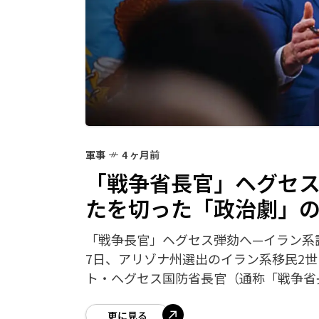
軍事
4 ヶ月前
「戦争省長官」ヘグセ
たを切った「政治劇」
「戦争長官」ヘグセス弾劾へ—イラン系議
7日、アリゾナ州選出のイラン系移民2
ト・ヘグセス国防省長官（通称「戦争省
更に見る