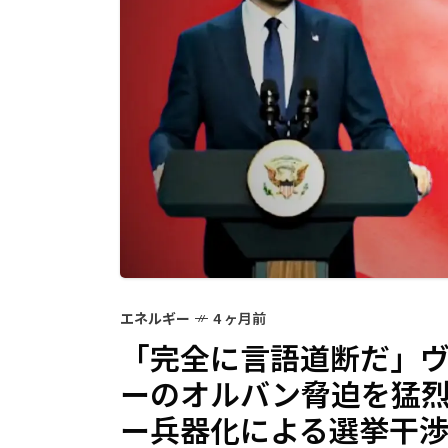
エネルギー
4 ヶ月前
「完全に言語道断だ」
ーのオルバン脅迫を猛
ー兵器化による選挙干