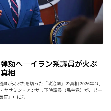
ス弾劾へ—イラン系議員が火ぶ
の真相
員が火ぶたを切った「政治劇」の真相 2026年4月
世・ヤサミン・アンサリ下院議員（民主党）が、ピー
長官」）に対