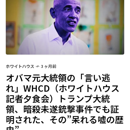
ホワイトハウス
3 ヶ月前
オバマ元大統領の「言い逃
れ」WHCD（ホワイトハウス
記者夕食会）トランプ大統
領、暗殺未遂銃撃事件でも証
明された、その”呆れる嘘の歴
史”