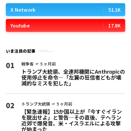
X Network
51.1K
Youtube
17.8K
いま注目の記事
01
戦争省
5 ヶ月前
トランプ大統領、全連邦機関にAnthropicの
使用停止を命令—「左翼の狂信者どもが壊
滅的なミスを犯した」
02
トランプ大統領
5 ヶ月前
【緊急速報】15か国以上が「今すぐイラン
を脱出せよ」と警告—その直後、テヘラン
近郊で爆発音。米・イスラエルによる攻撃
が始まった