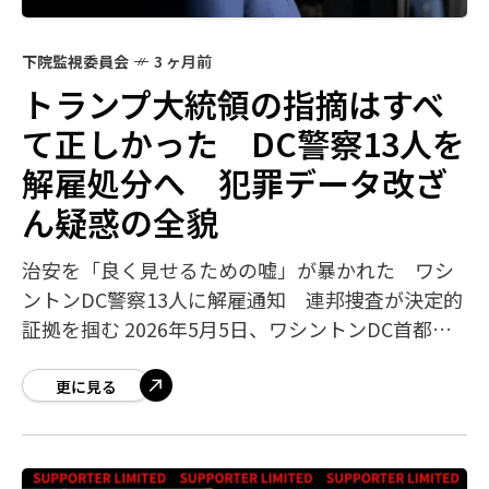
下院監視委員会
3 ヶ月前
トランプ大統領の指摘はすべ
て正しかった DC警察13人を
解雇処分へ 犯罪データ改ざ
ん疑惑の全貌
治安を「良く見せるための嘘」が暴かれた ワシ
ントンDC警察13人に解雇通知 連邦捜査が決定的
証拠を掴む 2026年5月5日、ワシントンDC首都圏
警察（MPD）の暫定長官ジェフリー・キャロル氏
は、犯罪統計を組織的に操作して
更に見る