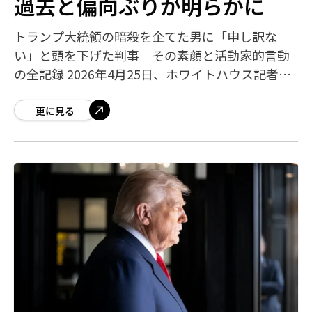
過去と偏向ぶりが明らかに
トランプ大統領の暗殺を企てた男に「申し訳な
い」と頭を下げた判事 その素顔と活動家的言動
の全記録 2026年4月25日、ホワイトハウス記者協
会（WHCD）晩餐会の会場で銃を乱射し、トラン
プ大統領と政権幹部を標的にした暗殺未
更に見る