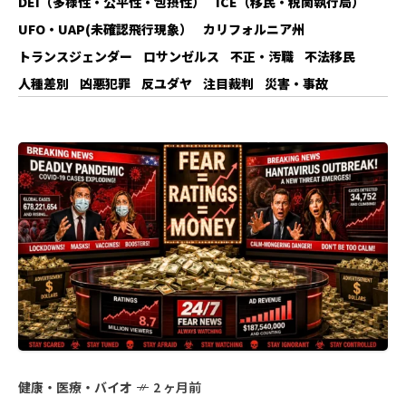
DEI（多様性・公平性・包摂性）
ICE（移民・税関執行局）
UFO・UAP(未確認飛行現象）
カリフォルニア州
トランスジェンダー
ロサンゼルス
不正・汚職
不法移民
人種差別
凶悪犯罪
反ユダヤ
注目裁判
災害・事故
健康・医療・バイオ
2 ヶ月前