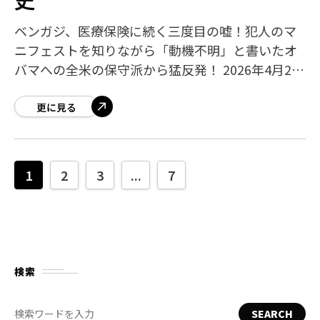
ベンガジ、医療保険に続く三度目の嘘！犯人のマ
ニフェストを知りながら「動機不明」と書いたオ
バマへの全米の保守派から猛反発！ 2026年4月26
日(日)、バラク・オバマ元大統領はSNS「X」に、
前夜のホワイトハウス記者会夕食
更に見る
1
2
3
...
7
検索
SEARCH