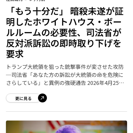
「もう十分だ」 暗殺未遂が証
明したホワイトハウス・ボー
ルルームの必要性、司法省が
反対派訴訟の即時取り下げを
要求
トランプ大統領を狙った銃撃事件が変させた攻防
─司法省「あなた方の訴訟が大統領の命を危険に
さらしている」と異例の強硬通告 2026年4月25日
（土曜日）夜、ワシントンD.C.のワシントン・ヒ
ルトンホテルで開催されたホワイト
更に見る