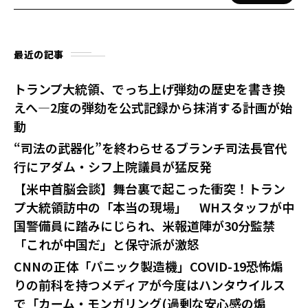
最近の記事
トランプ大統領、でっち上げ弾劾の歴史を書き換
えへ—2度の弾劾を公式記録から抹消する計画が始
動
“司法の武器化”を終わらせるブランチ司法長官代
行にアダム・シフ上院議員が猛反発
【米中首脳会談】舞台裏で起こった衝突！トラン
プ大統領訪中の「本当の現場」 WHスタッフが中
国警備員に踏みにじられ、米報道陣が30分監禁
「これが中国だ」と保守派が激怒
CNNの正体「パニック製造機」COVID-19恐怖煽
りの前科を持つメディアが今度はハンタウイルス
で「カーム・モンガリング(過剰な安心感の煽