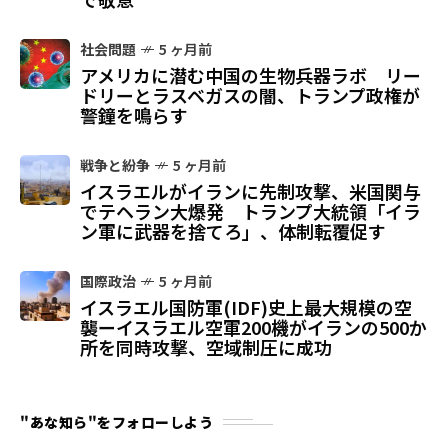
社会問題
5 ヶ月前
アメリカに潜む中国の生物兵器ラボ リー
ドリーとラスベガスの闇、トランプ政権が
警鐘を鳴らす
戦争と紛争
5 ヶ月前
イスラエルがイランに先制攻撃、米国関与
でテヘラン大爆発 トランプ大統領「イラ
ン軍に武器を捨てろ」、体制転覆促す
国際政治
5 ヶ月前
イスラエル国防軍(IDF)史上最大規模の空
襲ーイスラエル空軍200機がイランの500か
所を同時攻撃、空域制圧に成功
"あな知ら"をフォローしよう