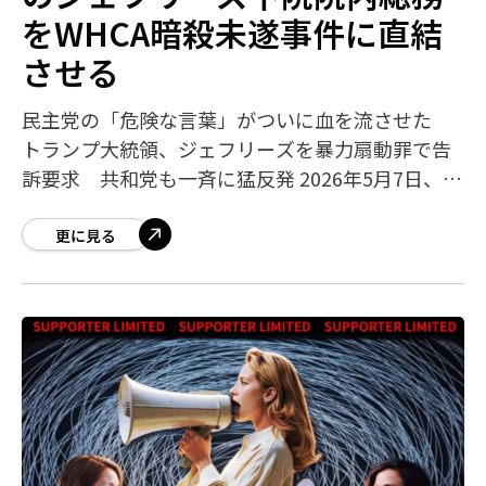
をWHCA暗殺未遂事件に直結
させる
民主党の「危険な言葉」がついに血を流させた
トランプ大統領、ジェフリーズを暴力扇動罪で告
訴要求 共和党も一斉に猛反発 2026年5月7日、ト
ランプ大統領はTRUTH Socialへの投稿で、下院少
数党院内総務ハキーム・ジ
更に見る