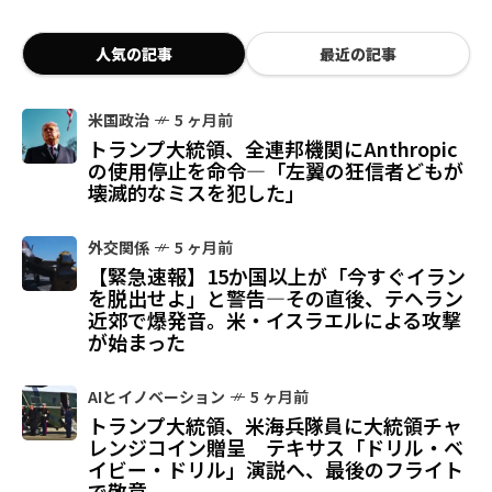
人気の記事
最近の記事
米国政治
5 ヶ月前
トランプ大統領、全連邦機関にAnthropic
の使用停止を命令—「左翼の狂信者どもが
壊滅的なミスを犯した」
外交関係
5 ヶ月前
【緊急速報】15か国以上が「今すぐイラン
を脱出せよ」と警告—その直後、テヘラン
近郊で爆発音。米・イスラエルによる攻撃
が始まった
AIとイノベーション
5 ヶ月前
トランプ大統領、米海兵隊員に大統領チャ
レンジコイン贈呈 テキサス「ドリル・ベ
イビー・ドリル」演説へ、最後のフライト
で敬意