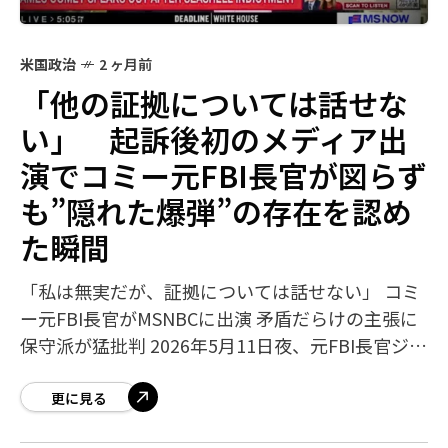
米国政治
2 ヶ月前
「他の証拠については話せな
い」 起訴後初のメディア出
演でコミー元FBI長官が図らず
も”隠れた爆弾”の存在を認め
た瞬間
「私は無実だが、証拠については話せない」 コミ
ー元FBI長官がMSNBCに出演 矛盾だらけの主張に
保守派が猛批判 2026年5月11日夜、元FBI長官ジェ
ームズ・コミーは起訴後初のメディア出演とし
て、MSNBCのアンカー
更に見る