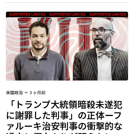
米国政治
3 ヶ月前
「トランプ大統領暗殺未遂犯
に謝罪した判事」の正体ーフ
ァルーキ治安判事の衝撃的な