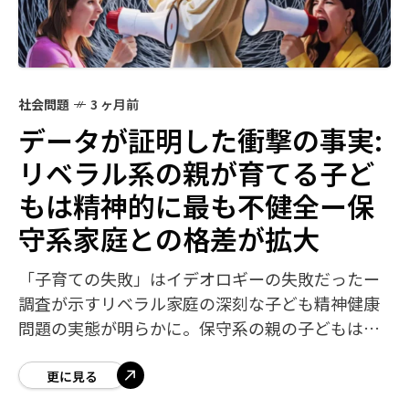
社会問題
3 ヶ月前
データが証明した衝撃の事実:
リベラル系の親が育てる子ど
もは精神的に最も不健全ー保
守系家庭との格差が拡大
「子育ての失敗」はイデオロギーの失敗だったー
調査が示すリベラル家庭の深刻な子ども精神健康
問題の実態が明らかに。保守系の親の子どもは
77%が心身ともに健全、リベラル系はわずか
55%、家族研究所とギャラップが衝撃の結果を発
更に見る
表