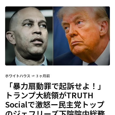
ホワイトハウス
3 ヶ月前
「暴力扇動罪で起訴せよ！」
トランプ大統領がTRUTH
Socialで激怒ー民主党トップ
のジェフリーズ下院院内総務