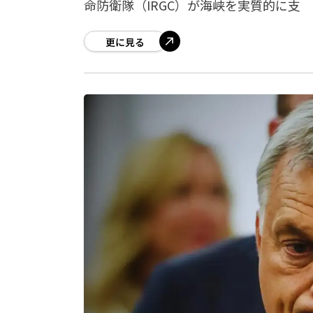
命防衛隊（IRGC）が海峡を実質的に支
更に見る