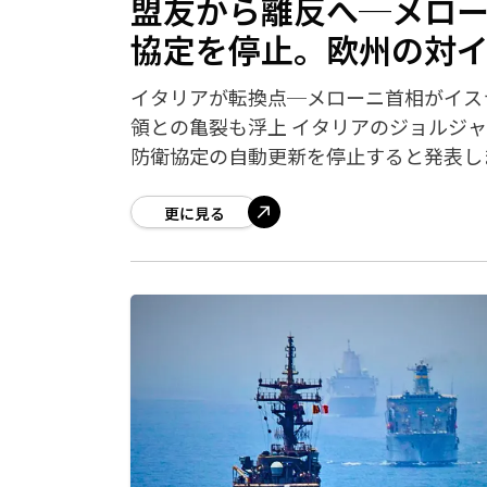
盟友から離反へ─メロ
協定を停止。欧州の対
イタリアが転換点─メローニ首相がイス
領との亀裂も浮上 イタリアのジョルジャ
防衛協定の自動更新を停止すると発表し
更に見る