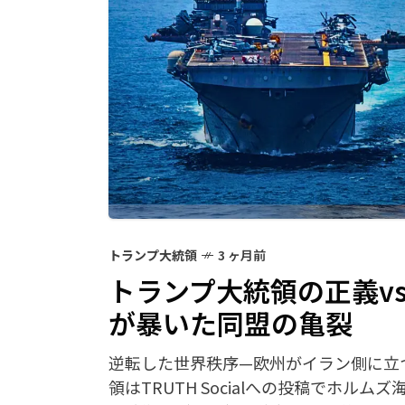
トランプ大統領
3 ヶ月前
トランプ大統領の正義v
が暴いた同盟の亀裂
逆転した世界秩序—欧州がイラン側に立つと
領はTRUTH Socialへの投稿でホ