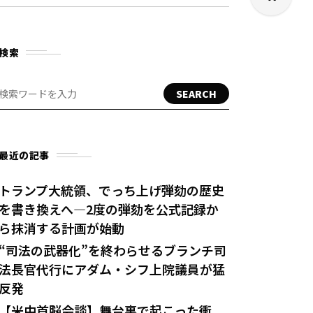
検索
SEARCH
最近の記事
トランプ大統領、でっち上げ弾劾の歴史
を書き換えへ—2度の弾劾を公式記録か
ら抹消する計画が始動
“司法の武器化”を終わらせるブランチ司
法長官代行にアダム・シフ上院議員が猛
反発
【米中首脳会談】舞台裏で起こった衝