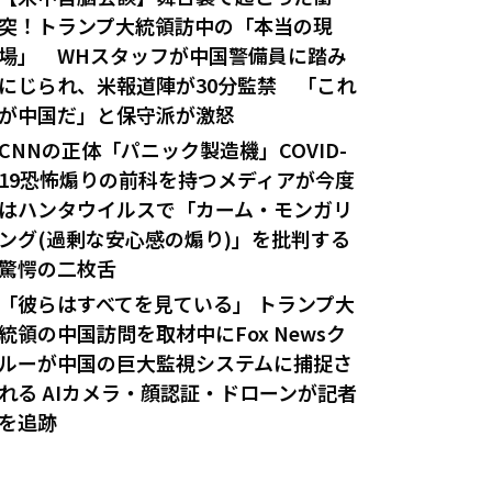
突！トランプ大統領訪中の「本当の現
場」 WHスタッフが中国警備員に踏み
にじられ、米報道陣が30分監禁 「これ
が中国だ」と保守派が激怒
CNNの正体「パニック製造機」COVID-
19恐怖煽りの前科を持つメディアが今度
はハンタウイルスで「カーム・モンガリ
ング(過剰な安心感の煽り)」を批判する
驚愕の二枚舌
「彼らはすべてを見ている」 トランプ大
統領の中国訪問を取材中にFox Newsク
ルーが中国の巨大監視システムに捕捉さ
れる AIカメラ・顔認証・ドローンが記者
を追跡