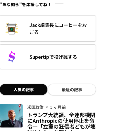
"あな知ら"を応援してね！
Jack編集長にコーヒーをお
ごる
Supertipで投げ銭する
人気の記事
最近の記事
米国政治
5 ヶ月前
トランプ大統領、全連邦機関
にAnthropicの使用停止を命
令—「左翼の狂信者どもが壊