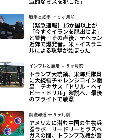
滅的なミスを犯した」
戦争と紛争
5 ヶ月前
【緊急速報】15か国以上が
「今すぐイランを脱出せよ」
と警告—その直後、テヘラン
近郊で爆発音。米・イスラエ
ルによる攻撃が始まった
インフレと雇用
5 ヶ月前
トランプ大統領、米海兵隊員
に大統領チャレンジコイン贈
呈 テキサス「ドリル・ベイ
ビー・ドリル」演説へ、最後
のフライトで敬意
調査報道
5 ヶ月前
アメリカに潜む中国の生物兵
器ラボ リードリーとラスベ
ガスの闇、トランプ政権が警