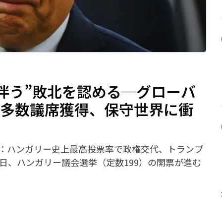
伴う”敗北を認める─グローバ
超多数議席獲得、保守世界に衝
言：ハンガリー史上最高投票率で政権交代、トランプ
12日、ハンガリー議会選挙（定数199）の開票が進む