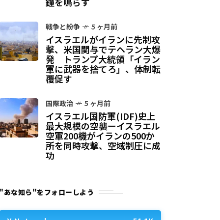
鐘を鳴らす
戦争と紛争
5 ヶ月前
イスラエルがイランに先制攻
撃、米国関与でテヘラン大爆
発 トランプ大統領「イラン
軍に武器を捨てろ」、体制転
覆促す
国際政治
5 ヶ月前
イスラエル国防軍(IDF)史上
最大規模の空襲ーイスラエル
空軍200機がイランの500か
所を同時攻撃、空域制圧に成
功
"あな知ら"をフォローしよう