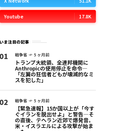
X Network
51.1K
Youtube
17.8K
いま注目の記事
01
戦争省
5 ヶ月前
トランプ大統領、全連邦機関に
Anthropicの使用停止を命令—
「左翼の狂信者どもが壊滅的なミ
スを犯した」
02
戦争省
5 ヶ月前
【緊急速報】15か国以上が「今す
ぐイランを脱出せよ」と警告—そ
の直後、テヘラン近郊で爆発音。
米・イスラエルによる攻撃が始ま