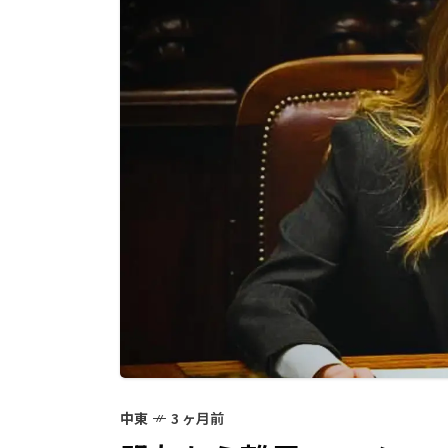
中東
3 ヶ月前