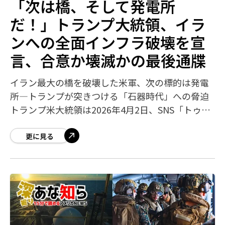
「次は橋、そして発電所
だ！」トランプ大統領、イラ
ンへの全面インフラ破壊を宣
言、合意か壊滅かの最後通牒
イラン最大の橋を破壊した米軍、次の標的は発電
所―トランプが突きつける「石器時代」への脅迫
トランプ米大統領は2026年4月2日、SNS「トゥル
ース・ソーシャル」に「次は橋、そして発電所
だ！」と投稿し、イランのインフラへの
更に見る