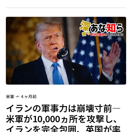
米軍
4 ヶ月前
イランの軍事力は崩壊寸前—
米軍が10,000ヵ所を攻撃し、
イランを完全包囲、英国が率