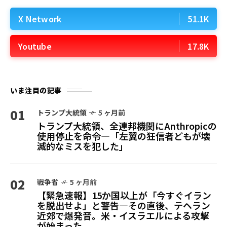
X Network
51.1K
Youtube
17.8K
いま注目の記事
01
トランプ大統領
5 ヶ月前
トランプ大統領、全連邦機関にAnthropicの
使用停止を命令—「左翼の狂信者どもが壊
滅的なミスを犯した」
02
戦争省
5 ヶ月前
【緊急速報】15か国以上が「今すぐイラン
を脱出せよ」と警告—その直後、テヘラン
近郊で爆発音。米・イスラエルによる攻撃
が始まった