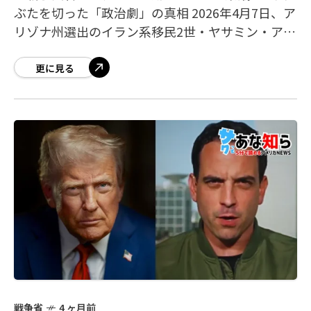
ぶたを切った「政治劇」の真相 2026年4月7日、ア
リゾナ州選出のイラン系移民2世・ヤサミン・アン
サリ下院議員（民主党）が、ピート・ヘグセス国
防省長官（通称「戦争省長官」）に対
更に見る
戦争省
4 ヶ月前