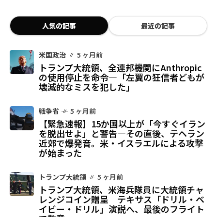
人気の記事
最近の記事
米国政治
5 ヶ月前
トランプ大統領、全連邦機関にAnthropic
の使用停止を命令—「左翼の狂信者どもが
壊滅的なミスを犯した」
戦争省
5 ヶ月前
【緊急速報】15か国以上が「今すぐイラン
を脱出せよ」と警告—その直後、テヘラン
近郊で爆発音。米・イスラエルによる攻撃
が始まった
トランプ大統領
5 ヶ月前
トランプ大統領、米海兵隊員に大統領チャ
レンジコイン贈呈 テキサス「ドリル・ベ
イビー・ドリル」演説へ、最後のフライト