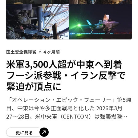
国土安全保障省
4 ヶ月前
米軍3,500人超が中東へ到着
フーシ派参戦・イラン反撃で
緊迫が頂点に
「オペレーション・エピック・フューリー」第5週
目、中東は今や多正面戦場と化した 2026年3月
27〜28日、米中央軍（CENTCOM）は強襲揚陸艦
USSトリポリを中心とする約3,500人の海兵隊・水
兵が中東に到着したと発
更に見る