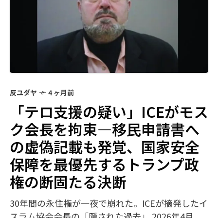
反ユダヤ
4 ヶ月前
「テロ支援の疑い」ICEがモス
ク会長を拘束—移民申請書へ
の虚偽記載も発覚、国家安全
保障を最優先するトランプ政
権の断固たる決断
30年間の永住権が一夜で崩れた。ICEが摘発したイ
スラム協会会長の「隠された過去」 2026年4月、