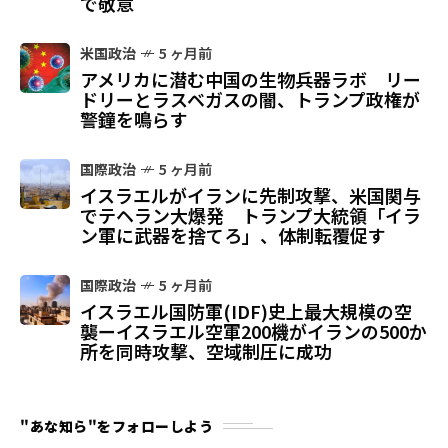
で敬意
米国政治
5 ヶ月前
アメリカに潜む中国の生物兵器ラボ リー
ドリーとラスベガスの闇、トランプ政権が
警鐘を鳴らす
国際政治
5 ヶ月前
イスラエルがイランに先制攻撃、米国関与
でテヘラン大爆発 トランプ大統領「イラ
ン軍に武器を捨てろ」、体制転覆促す
国際政治
5 ヶ月前
イスラエル国防軍(IDF)史上最大規模の空
襲ーイスラエル空軍200機がイランの500か
所を同時攻撃、空域制圧に成功
"あな知ら"をフォローしよう