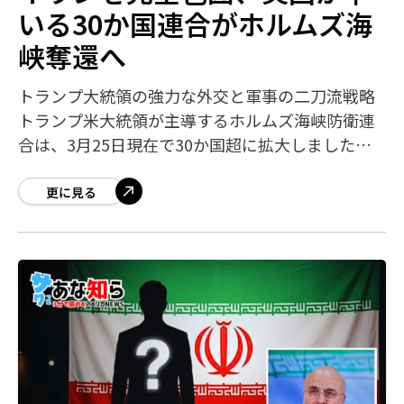
いる30か国連合がホルムズ海
峡奪還へ
トランプ大統領の強力な外交と軍事の二刀流戦略
トランプ米大統領が主導するホルムズ海峡防衛連
合は、3月25日現在で30か国超に拡大しました。
米軍は「オペレーション・エピック・フューリ
ー」でイランの軍事目標1万か所以上を撃破
更に見る