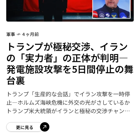
軍事
4 ヶ月前
トランプが極秘交渉、イラン
の「実力者」の正体が判明―
発電施設攻撃を5日間停止の舞
台裏
トランプ「生産的な会話」でイラン攻撃を一時停
止―ホルムズ海峡危機に外交の光がさしているか
トランプ米大統領がイランと極秘の交渉チャンネ
ルを開いていたことが明らかになった。報道によ
れば、交渉相手はイラン議会議長のモハンマド
更に見る