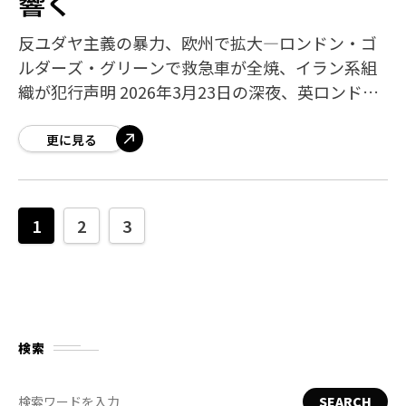
響く
反ユダヤ主義の暴力、欧州で拡大―ロンドン・ゴ
ルダーズ・グリーンで救急車が全焼、イラン系組
織が犯行声明 2026年3月23日の深夜、英ロンドン
北部のユダヤ人居住区ゴルダーズ・グリーンで、
ユダヤ系ボランティア救急団体「ハツォ
更に見る
1
2
3
検索
SEARCH