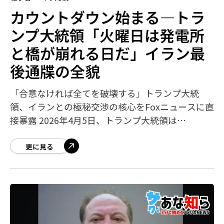
カウントダウン始まる―トラ
ンプ大統領「火曜日は発電所
と橋が崩れる日だ」イラン最
後通牒の全貌
「合意なければ全てを破壊する」トランプ大統
領、イランとの極秘交渉の核心をFoxニュースに直
接暴露 2026年4月5日、トランプ大統領は
SNS「Truth Social」に衝撃的な投稿を行った後、
Foxニュースの記者トレイ
更に見る