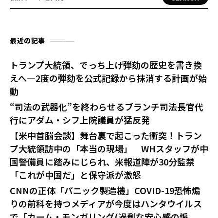
最近の記事
トランプ大統領、でっち上げ弾劾の歴史を書き換
えへ—2度の弾劾を公式記録から抹消する計画が始
動
“司法の武器化”を終わらせるブランチ司法長官代
行にアダム・シフ上院議員が猛反発
【米中首脳会談】舞台裏で起こった衝突！トラン
プ大統領訪中の「本当の現場」 WHスタッフが中
国警備員に踏みにじられ、米報道陣が30分監禁
「これが中国だ」と保守派が激怒
CNNの正体「パニック製造機」COVID-19恐怖煽
りの前科を持つメディアが今度はハンタウイルス
で「カーム・モンガリング(過剰な安心感の煽