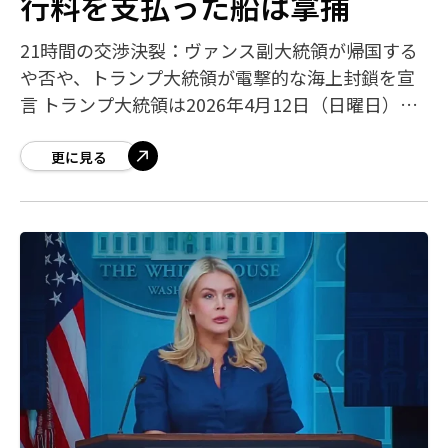
行料を支払った船は拿捕
21時間の交渉決裂：ヴァンス副大統領が帰国する
や否や、トランプ大統領が電撃的な海上封鎖を宣
言 トランプ大統領は2026年4月12日（日曜日）、
自身のSNS「TRUTH Social」に投稿し、米海軍が
ホルムズ海峡の「封鎖
更に見る