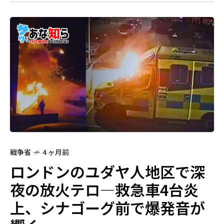
戦争省
4 ヶ月前
ロンドンのユダヤ人地区で深
夜の放火テロ―救急車4台炎
上、シナゴーグ前で爆発音が