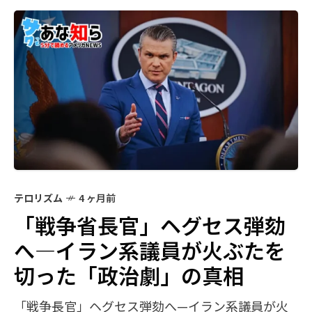
テロリズム
4 ヶ月前
「戦争省長官」ヘグセス弾劾
へ—イラン系議員が火ぶたを
切った「政治劇」の真相
「戦争長官」ヘグセス弾劾へ—イラン系議員が火