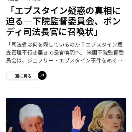
「エプスタイン疑惑の真相に
迫る―下院監督委員会、ボン
ディ司法長官に召喚状」
「司法省は何を隠しているのか？エプスタイン捜
査管理不行き届きで長官喚問へ」 米国下院監督委
員会は、ジェフリー・エプスタイン事件をめぐる
司法省の捜査管理不行き届きを問うため、パム・
ボンディ司法長官に対して召喚状を発行しまし
更に見る