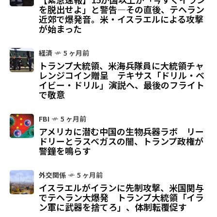
を脱出せよ」と警告—その直後、テヘラン
近郊で爆発音。米・イスラエルによる攻撃
が始まった
経済
5 ヶ月前
トランプ大統領、米海兵隊員に大統領チャ
レンジコイン贈呈 テキサス「ドリル・ベ
イビー・ドリル」演説へ、最後のフライト
で敬意
FBI
5 ヶ月前
アメリカに潜む中国の生物兵器ラボ リー
ドリーとラスベガスの闇、トランプ政権が
警鐘を鳴らす
外交関係
5 ヶ月前
イスラエルがイランに先制攻撃、米国関与
でテヘラン大爆発 トランプ大統領「イラ
ン軍に武器を捨てろ」、体制転覆促す