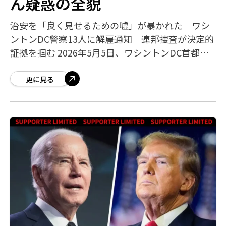
ん疑惑の全貌
治安を「良く見せるための嘘」が暴かれた ワシ
ントンDC警察13人に解雇通知 連邦捜査が決定的
証拠を掴む 2026年5月5日、ワシントンDC首都圏
警察（MPD）の暫定長官ジェフリー・キャロル氏
は、犯罪統計を組織的に操作して
更に見る