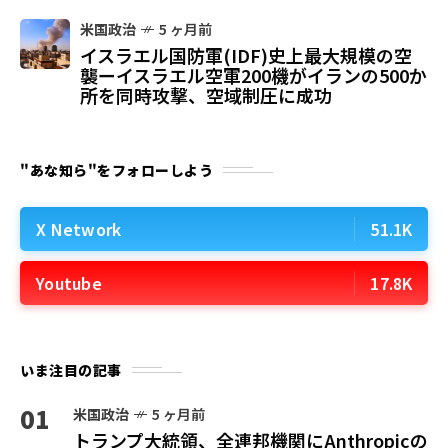
米国政治
5 ヶ月前
イスラエル国防軍(IDF)史上最大規模の空
襲ーイスラエル空軍200機がイランの500か
所を同時攻撃、空域制圧に成功
"あな知ら"をフォローしよう
X Network
51.1K
Youtube
17.8K
いま注目の記事
01
米国政治
5 ヶ月前
トランプ大統領、全連邦機関にAnthropicの