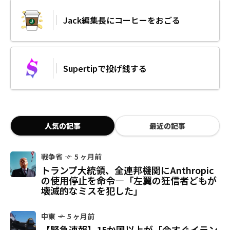
Jack編集長にコーヒーをおごる
Supertipで投げ銭する
人気の記事
最近の記事
戦争省
5 ヶ月前
トランプ大統領、全連邦機関にAnthropic
の使用停止を命令—「左翼の狂信者どもが
壊滅的なミスを犯した」
中東
5 ヶ月前
【緊急速報】15か国以上が「今すぐイラン