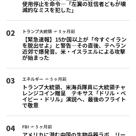
使用停止を命令—「左翼の狂信者どもが壊
滅的なミスを犯した」
02
トランプ大統領
5 ヶ月前
【緊急速報】15か国以上が「今すぐイラン
を脱出せよ」と警告—その直後、テヘラン
近郊で爆発音。米・イスラエルによる攻撃
が始まった
03
エネルギー
5 ヶ月前
トランプ大統領、米海兵隊員に大統領チャ
レンジコイン贈呈 テキサス「ドリル・ベ
イビー・ドリル」演説へ、最後のフライト
で敬意
04
FBI
5 ヶ月前
アメリカに潜む中国の生物兵器ラボ リー