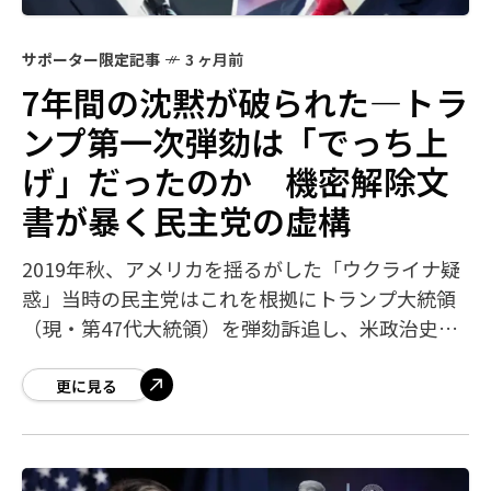
サポーター限定記事
3 ヶ月前
7年間の沈黙が破られた―トラ
ンプ第一次弾劾は「でっち上
げ」だったのか 機密解除文
書が暴く民主党の虚構
2019年秋、アメリカを揺るがした「ウクライナ疑
惑」当時の民主党はこれを根拠にトランプ大統領
（現・第47代大統領）を弾劾訴追し、米政治史に
深い爪痕を残した。しかし今、その物語（国家反
逆の陰謀）の根幹が次々と崩れ落ちている
更に見る