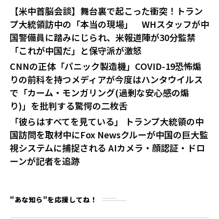
【米中首脳会談】舞台裏で起こった衝突！トラン
プ大統領訪中の「本当の現場」 WHスタッフが中
国警備員に踏みにじられ、米報道陣が30分監禁
「これが中国だ」と保守派が激怒
CNNの正体「パニック製造機」COVID-19恐怖煽
りの前科を持つメディアが今度はハンタウイルス
で「カーム・モンガリング(過剰な安心感の煽
り)」を批判する驚愕の二枚舌
「彼らはすべてを見ている」 トランプ大統領の中
国訪問を取材中にFox Newsクルーが中国の巨大監
視システムに捕捉される AIカメラ・顔認証・ドロ
ーンが記者を追跡
"あな知ら"を応援してね！