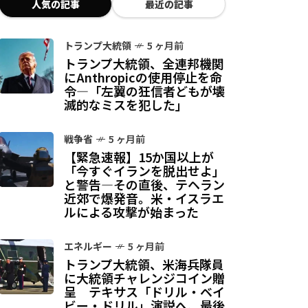
人気の記事
最近の記事
トランプ大統領
5 ヶ月前
トランプ大統領、全連邦機関
にAnthropicの使用停止を命
令—「左翼の狂信者どもが壊
滅的なミスを犯した」
戦争省
5 ヶ月前
【緊急速報】15か国以上が
「今すぐイランを脱出せよ」
と警告—その直後、テヘラン
近郊で爆発音。米・イスラエ
ルによる攻撃が始まった
エネルギー
5 ヶ月前
トランプ大統領、米海兵隊員
に大統領チャレンジコイン贈
呈 テキサス「ドリル・ベイ
ビー・ドリル」演説へ、最後