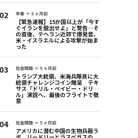
02
中東
5 ヶ月前
【緊急速報】15か国以上が「今す
ぐイランを脱出せよ」と警告—そ
の直後、テヘラン近郊で爆発音。
米・イスラエルによる攻撃が始ま
った
03
社会問題
5 ヶ月前
トランプ大統領、米海兵隊員に大
統領チャレンジコイン贈呈 テキ
サス「ドリル・ベイビー・ドリ
ル」演説へ、最後のフライトで敬
意
04
社会問題
5 ヶ月前
アメリカに潜む中国の生物兵器ラ
ボ リードリーとラスベガスの