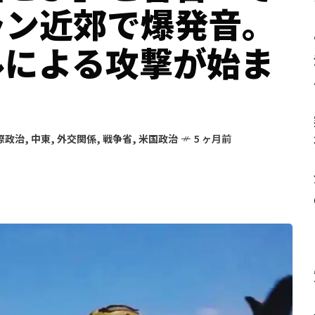
ラン近郊で爆発音。
ルによる攻撃が始ま
際政治
,
中東
,
外交関係
,
戦争省
,
米国政治
5 ヶ月前