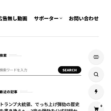
e 広告無し動画
サポーター
お問い合わせ
検索
SEARCH
最近の記事
トランプ大統領、でっち上げ弾劾の歴史
0
を書き換えへ—2度の弾劾を公式記録か