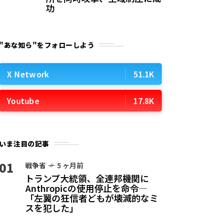
功
"あな知ら"をフォローしよう
X Network
51.1K
Youtube
17.8K
いま注目の記事
01
戦争省
5 ヶ月前
トランプ大統領、全連邦機関に
Anthropicの使用停止を命令—
「左翼の狂信者どもが壊滅的なミ
スを犯した」