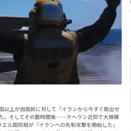
5か国以上が自国民に対して「イランから今すぐ脱出せ
た。そしてその数時間後——テヘラン近郊で大規模
スラエル国防相が「イランへの先制攻撃を開始した」