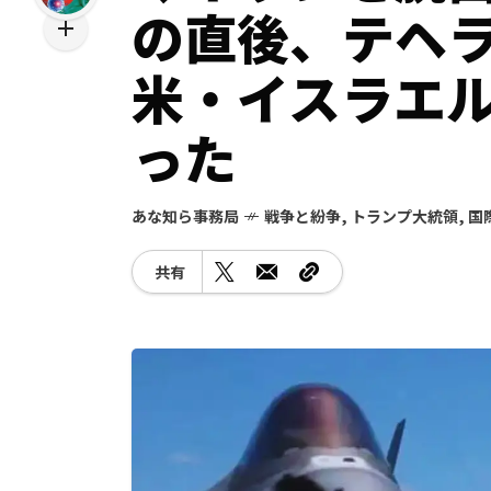
の直後、テヘ
米・イスラエ
った
あな知ら事務局
戦争と紛争
,
トランプ大統領
,
国
共有