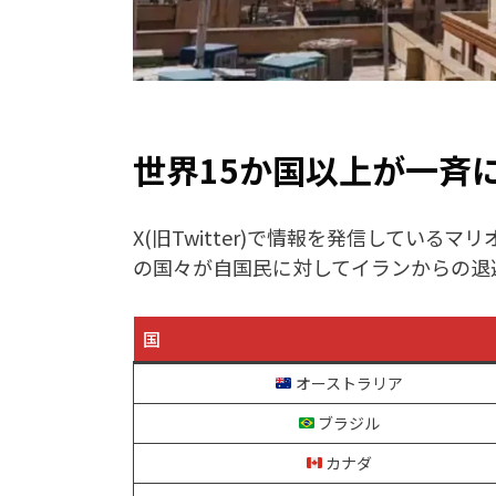
世界15か国以上が一斉
X(旧Twitter)で情報を発信してい
の国々が自国民に対してイランからの退
国
オーストラリア
ブラジル
カナダ