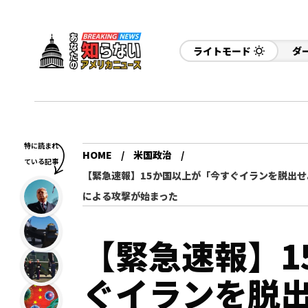
ライトモード
ダ
特に読まれ
HOME
米国政治
ている記事
【緊急速報】15か国以上が「今すぐイランを脱出
による攻撃が始まった
【緊急速報】1
ぐイランを脱