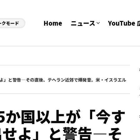
Home
ニュース
YouTub
ークモード
せよ」と警告—その直後、テヘラン近郊で爆発音。米・イスラエル
5か国以上が「今す
出せよ」と警告—そ