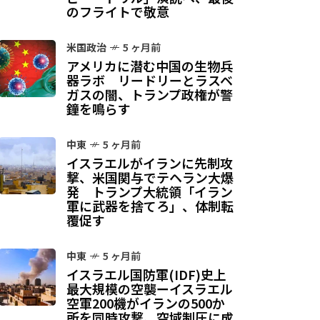
のフライトで敬意
米国政治
5 ヶ月前
アメリカに潜む中国の生物兵
器ラボ リードリーとラスベ
ガスの闇、トランプ政権が警
鐘を鳴らす
中東
5 ヶ月前
イスラエルがイランに先制攻
撃、米国関与でテヘラン大爆
発 トランプ大統領「イラン
軍に武器を捨てろ」、体制転
覆促す
中東
5 ヶ月前
イスラエル国防軍(IDF)史上
最大規模の空襲ーイスラエル
空軍200機がイランの500か
所を同時攻撃、空域制圧に成