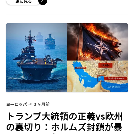
ランスで企業がテロ資金提供の罪で
更に見る
ヨーロッパ
3 ヶ月前
トランプ大統領の正義vs欧州
の裏切り：ホルムズ封鎖が暴