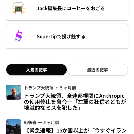
Jack編集長にコーヒーをおごる
Supertipで投げ銭する
人気の記事
最近の記事
トランプ大統領
5 ヶ月前
トランプ大統領、全連邦機関にAnthropic
の使用停止を命令—「左翼の狂信者どもが
壊滅的なミスを犯した」
戦争省
5 ヶ月前
【緊急速報】15か国以上が「今すぐイラン