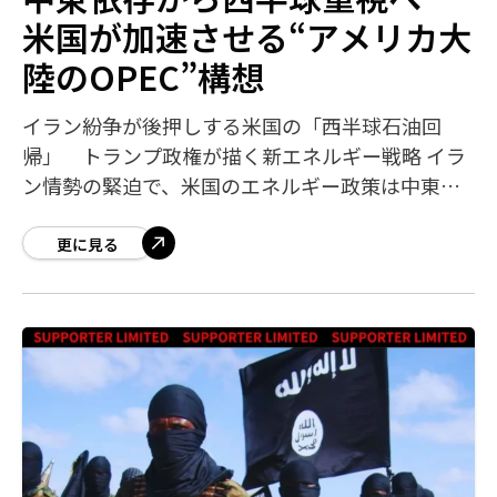
米国が加速させる“アメリカ大
陸のOPEC”構想
イラン紛争が後押しする米国の「西半球石油回
帰」 トランプ政権が描く新エネルギー戦略 イラ
ン情勢の緊迫で、米国のエネルギー政策は中東依
存から西半球重視へ一段と傾いています。トラン
プ政権は、米国本土だけでなくベネズエラなど南
更に見る