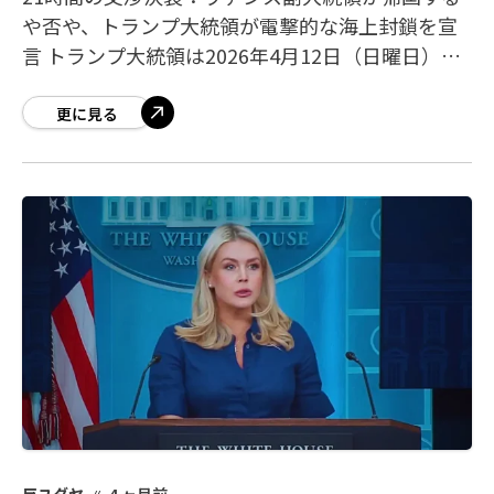
や否や、トランプ大統領が電撃的な海上封鎖を宣
言 トランプ大統領は2026年4月12日（日曜日）、
自身のSNS「TRUTH Social」に投稿し、米海軍が
ホルムズ海峡の「封鎖
更に見る