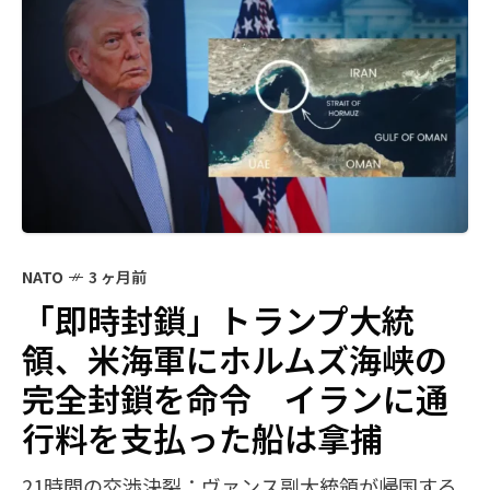
NATO
3 ヶ月前
「即時封鎖」トランプ大統
領、米海軍にホルムズ海峡の
完全封鎖を命令 イランに通
行料を支払った船は拿捕
21時間の交渉決裂：ヴァンス副大統領が帰国する