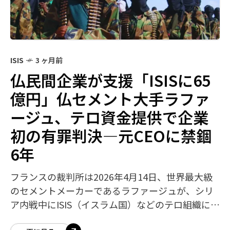
ISIS
3 ヶ月前
仏民間企業が支援「ISISに65
億円」仏セメント大手ラファ
ージュ、テロ資金提供で企業
初の有罪判決―元CEOに禁錮
6年
フランスの裁判所は2026年4月14日、世界最大級
のセメントメーカーであるラファージュが、シリ
ア内戦中にISIS（イスラム国）などのテロ組織に資
金を提供したとして有罪の判決を下しました。フ