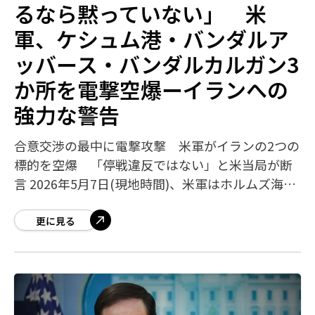
るなら黙っていない」 米
軍、ケシュム港・バンダルア
ッバース・バンダルカルガン3
か所を電撃空爆ーイランへの
強力な警告
合意交渉の最中に電撃攻撃 米軍がイランの2つの
標的を空爆 「停戦違反ではない」と米当局が断
言 2026年5月7日(現地時間)、米軍はホルムズ海峡
の要衝に位置するイランのケシュム港(Qeshm
Port)とバンダルアッバー
更に見る