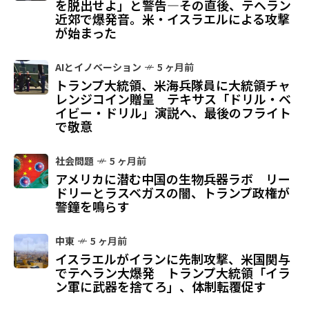
を脱出せよ」と警告—その直後、テヘラン
近郊で爆発音。米・イスラエルによる攻撃
が始まった
AIとイノベーション
5 ヶ月前
トランプ大統領、米海兵隊員に大統領チャ
レンジコイン贈呈 テキサス「ドリル・ベ
イビー・ドリル」演説へ、最後のフライト
で敬意
社会問題
5 ヶ月前
アメリカに潜む中国の生物兵器ラボ リー
ドリーとラスベガスの闇、トランプ政権が
警鐘を鳴らす
中東
5 ヶ月前
イスラエルがイランに先制攻撃、米国関与
でテヘラン大爆発 トランプ大統領「イラ
ン軍に武器を捨てろ」、体制転覆促す