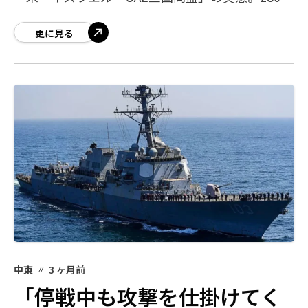
発の攻撃に耐えたUAEが反撃に転じていた ラバン
島製油所空爆の主犯はイスラエルで
更に見る
中東
3 ヶ月前
「停戦中も攻撃を仕掛けてく