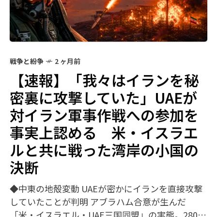
戦争と紛争
2 ヶ月前
【速報】「我々はイランを秘
密裏に攻撃していた」UAEが
対イラン軍事作戦への参加を
事実上認める 米・イスラエ
ルと共に戦った湾岸の小国の
決断
◆中東の地殻変動 UAEが密かにイランを直接攻撃
していたことが判明 アブラハム合意が生んだ
「米・イスラエル・UAE三国同盟」の実態。2800