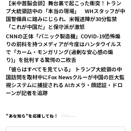
【米中首脳会談】舞台裏で起こった衝突！トラン
プ大統領訪中の「本当の現場」 WHスタッフが中
国警備員に踏みにじられ、米報道陣が30分監禁
「これが中国だ」と保守派が激怒
CNNの正体「パニック製造機」COVID-19恐怖煽
りの前科を持つメディアが今度はハンタウイルス
で「カーム・モンガリング(過剰な安心感の煽
り)」を批判する驚愕の二枚舌
「彼らはすべてを見ている」 トランプ大統領の中
国訪問を取材中にFox Newsクルーが中国の巨大監
視システムに捕捉される AIカメラ・顔認証・ドロ
ーンが記者を追跡
"あな知ら"を応援してね！