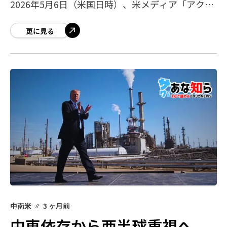
2026年5月6日（米国日時）、米メディア「アクシ
オス」の独自報道により、米国とイランが「1ペー
ジの覚書（MOU）」の締結に向けて急
更に見る
中南米
3 ヶ月前
中東依存から西半球重視へ