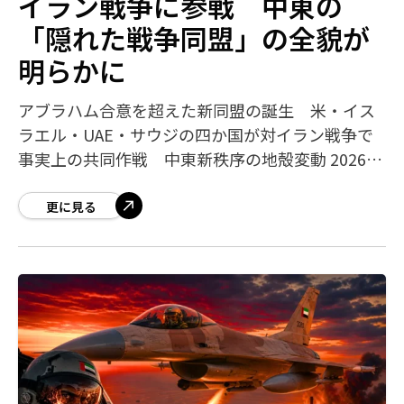
イラン戦争に参戦 中東の
「隠れた戦争同盟」の全貌が
明らかに
アブラハム合意を超えた新同盟の誕生 米・イス
ラエル・UAE・サウジの四か国が対イラン戦争で
事実上の共同作戦 中東新秩序の地殻変動 2026年
5月12日、ロイター通信が複数の関係筋の証言に基
づき、サウジアラビアが対イラン戦
更に見る