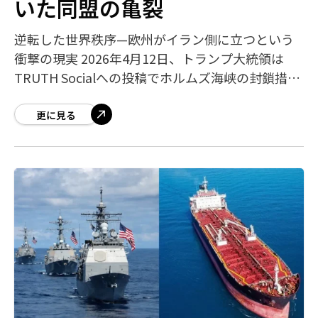
いた同盟の亀裂
逆転した世界秩序—欧州がイラン側に立つという
衝撃の現実 2026年4月12日、トランプ大統領は
TRUTH Socialへの投稿でホルムズ海峡の封鎖措置
を宣言しました。これはイランの革命防衛隊
（IRGC）が海峡を実質的に支
更に見る