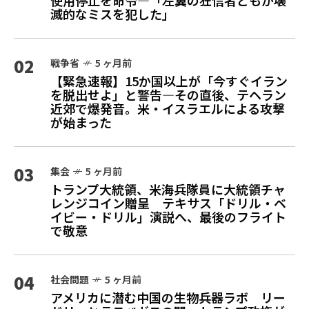
使用停止を命令—「左翼の狂信者どもが壊
滅的なミスを犯した」
02
戦争省
5 ヶ月前
【緊急速報】15か国以上が「今すぐイラン
を脱出せよ」と警告—その直後、テヘラン
近郊で爆発音。米・イスラエルによる攻撃
が始まった
03
集会
5 ヶ月前
トランプ大統領、米海兵隊員に大統領チャ
レンジコイン贈呈 テキサス「ドリル・ベ
イビー・ドリル」演説へ、最後のフライト
で敬意
04
社会問題
5 ヶ月前
アメリカに潜む中国の生物兵器ラボ リー