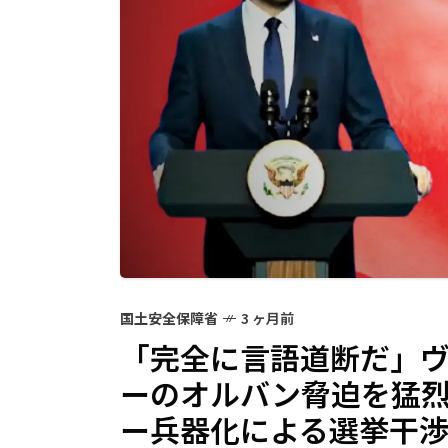
国土安全保障省
3 ヶ月前
「完全に言語道断だ」
ーのオルバン脅迫を猛
ー兵器化による選挙干