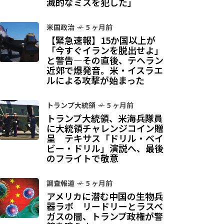
滅的なミスを犯した」
米国政治
5 ヶ月前
【緊急速報】15か国以上が
「今すぐイランを脱出せよ」
と警告—その直後、テヘラン
近郊で爆発音。米・イスラエ
ルによる攻撃が始まった
トランプ大統領
5 ヶ月前
トランプ大統領、米海兵隊員
に大統領チャレンジコイン贈
呈 テキサス「ドリル・ベイ
ビー・ドリル」演説へ、最後
のフライトで敬意
調査報道
5 ヶ月前
アメリカに潜む中国の生物兵
器ラボ リードリーとラスベ
ガスの闇、トランプ政権が警