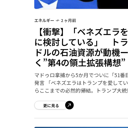
エネルギー
2 ヶ月前
【衝撃】「ベネズエラを
に検討している」 トラ
ドルの石油資源が動機
く”第4の領土拡張構想”
マドゥロ拿捕から5か月でついに「51番目
発言 「ベネズエラはトランプを愛して
らここまでの必然的帰結。トランプ大統
更に見る