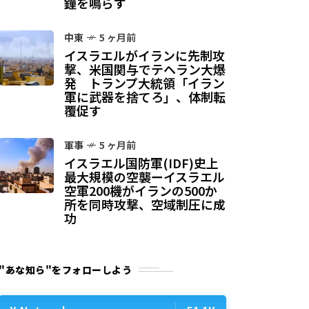
鐘を鳴らす
中東
5 ヶ月前
イスラエルがイランに先制攻
撃、米国関与でテヘラン大爆
発 トランプ大統領「イラン
軍に武器を捨てろ」、体制転
覆促す
軍事
5 ヶ月前
イスラエル国防軍(IDF)史上
最大規模の空襲ーイスラエル
空軍200機がイランの500か
所を同時攻撃、空域制圧に成
功
"あな知ら"をフォローしよう