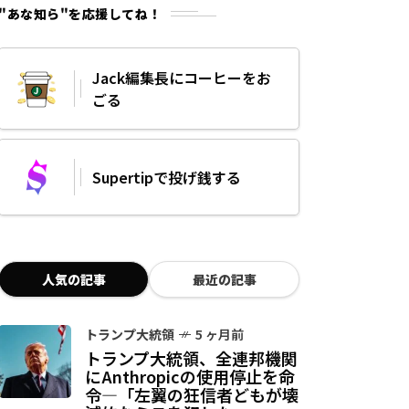
"あな知ら"を応援してね！
Jack編集長にコーヒーをお
ごる
Supertipで投げ銭する
人気の記事
最近の記事
トランプ大統領
5 ヶ月前
トランプ大統領、全連邦機関
にAnthropicの使用停止を命
令—「左翼の狂信者どもが壊