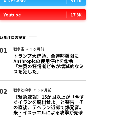
X Network
51.1K
Youtube
17.8K
いま注目の記事
01
戦争省
5 ヶ月前
トランプ大統領、全連邦機関に
Anthropicの使用停止を命令—
「左翼の狂信者どもが壊滅的なミ
スを犯した」
02
戦争と紛争
5 ヶ月前
【緊急速報】15か国以上が「今す
ぐイランを脱出せよ」と警告—そ
の直後、テヘラン近郊で爆発音。
米・イスラエルによる攻撃が始ま