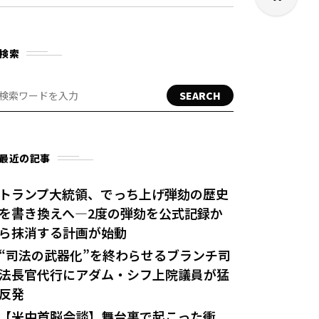
検索
SEARCH
最近の記事
トランプ大統領、でっち上げ弾劾の歴史
を書き換えへ—2度の弾劾を公式記録か
ら抹消する計画が始動
“司法の武器化”を終わらせるブランチ司
法長官代行にアダム・シフ上院議員が猛
反発
【米中首脳会談】舞台裏で起こった衝