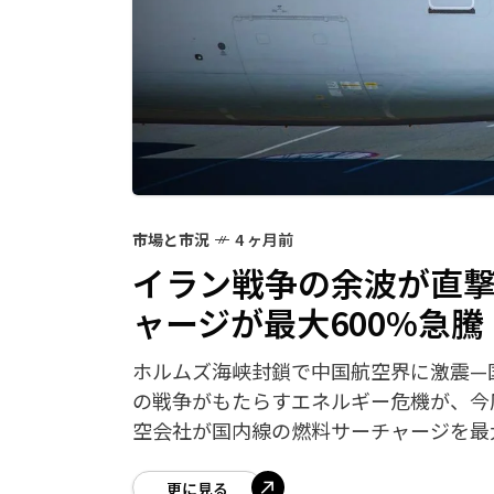
市場と市況
4 ヶ月前
イラン戦争の余波が直
ャージが最大600%急騰
ホルムズ海峡封鎖で中国航空界に激震—
の戦争がもたらすエネルギー危機が、今
空会社が国内線の燃料サーチャージを最
更に見る