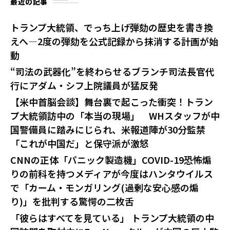
最近の記事
トランプ大統領、でっち上げ弾劾の歴史を書き換
えへ—2度の弾劾を公式記録から抹消する計画が始
動
“司法の武器化”を終わらせるブランチ司法長官代
行にアダム・シフ上院議員が猛反発
【米中首脳会談】舞台裏で起こった衝突！トラン
プ大統領訪中の「本当の現場」 WHスタッフが中
国警備員に踏みにじられ、米報道陣が30分監禁
「これが中国だ」と保守派が激怒
CNNの正体「パニック製造機」COVID-19恐怖煽
りの前科を持つメディアが今度はハンタウイルス
で「カーム・モンガリング(過剰な安心感の煽
り)」を批判する驚愕の二枚舌
「彼らはすべてを見ている」 トランプ大統領の中