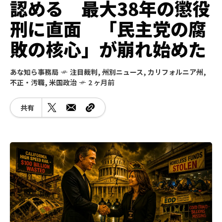
認める 最大38年の懲役
刑に直面 「民主党の腐
敗の核心」が崩れ始めた
あな知ら事務局
注目裁判
,
州別ニュース
,
カリフォルニア州
,
不正・汚職
,
米国政治
2 ヶ月前
共有