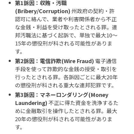
第1訴因：収賄・汚職
(Bribery/Corruption)
州政府の契約・許
認可に絡んで、業者や利害関係者から不正
な金銭・利益を受け取ったとされる罪。連
邦汚職法に基づく起訴で、単独で最大10〜
15年の懲役刑が科される可能性がありま
す。
第2訴因：電信詐欺(Wire Fraud)
電子通信
手段を使って詐欺的な金銭の授受・取引を
行ったとされる罪。各訴因ごとに最大20年
の懲役刑が科される重大な連邦犯罪です。
第3訴因：マネーロンダリング(Money
Laundering)
不正に得た資金を洗浄するた
めに金融取引を操作したとされる罪。最大
20年の懲役刑が科される可能性がありま
す。