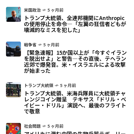
米国政治
5 ヶ月前
トランプ大統領、全連邦機関にAnthropic
の使用停止を命令—「左翼の狂信者どもが
壊滅的なミスを犯した」
戦争省
5 ヶ月前
【緊急速報】15か国以上が「今すぐイラン
を脱出せよ」と警告—その直後、テヘラン
近郊で爆発音。米・イスラエルによる攻撃
が始まった
トランプ大統領
5 ヶ月前
トランプ大統領、米海兵隊員に大統領チャ
レンジコイン贈呈 テキサス「ドリル・ベ
イビー・ドリル」演説へ、最後のフライト
で敬意
社会問題
5 ヶ月前
アメリカに潜む中国の生物兵器ラボ リー