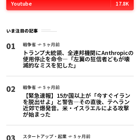
Youtube
17.8K
いま注目の記事
01
戦争省
5 ヶ月前
トランプ大統領、全連邦機関にAnthropicの
使用停止を命令—「左翼の狂信者どもが壊
滅的なミスを犯した」
02
戦争省
5 ヶ月前
【緊急速報】15か国以上が「今すぐイラン
を脱出せよ」と警告—その直後、テヘラン
近郊で爆発音。米・イスラエルによる攻撃
が始まった
03
スタートアップ・起業
5 ヶ月前