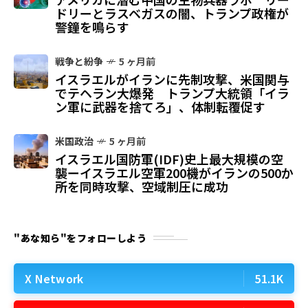
ドリーとラスベガスの闇、トランプ政権が
警鐘を鳴らす
戦争と紛争
5 ヶ月前
イスラエルがイランに先制攻撃、米国関与
でテヘラン大爆発 トランプ大統領「イラ
ン軍に武器を捨てろ」、体制転覆促す
米国政治
5 ヶ月前
イスラエル国防軍(IDF)史上最大規模の空
襲ーイスラエル空軍200機がイランの500か
所を同時攻撃、空域制圧に成功
"あな知ら"をフォローしよう
X Network
51.1K