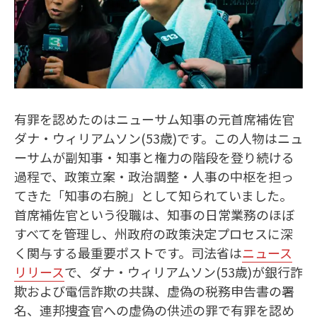
有罪を認めたのはニューサム知事の元首席補佐官
ダナ・ウィリアムソン(53歳)です。この人物はニュ
ーサムが副知事・知事と権力の階段を登り続ける
過程で、政策立案・政治調整・人事の中枢を担っ
てきた「知事の右腕」として知られていました。
首席補佐官という役職は、知事の日常業務のほぼ
すべてを管理し、州政府の政策決定プロセスに深
く関与する最重要ポストです。司法省は
ニュース
リリース
で、ダナ・ウィリアムソン(53歳)が銀行詐
欺および電信詐欺の共謀、虚偽の税務申告書の署
名、連邦捜査官への虚偽の供述の罪で有罪を認め