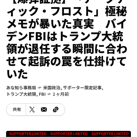
ィック・フロスト」極秘
メモが暴いた真実 バイ
デンFBIはトランプ大統
領が退任する瞬間に合わ
せて起訴の罠を仕掛けて
いた
あな知ら事務局
米国政治
,
サポーター限定記事
,
トランプ大統領
,
FBI
2 ヶ月前
共有