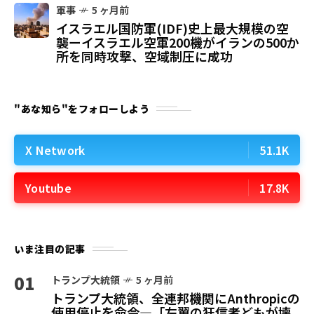
軍事
5 ヶ月前
イスラエル国防軍(IDF)史上最大規模の空
襲ーイスラエル空軍200機がイランの500か
所を同時攻撃、空域制圧に成功
"あな知ら"をフォローしよう
X Network
51.1K
Youtube
17.8K
いま注目の記事
01
トランプ大統領
5 ヶ月前
トランプ大統領、全連邦機関にAnthropicの
使用停止を命令—「左翼の狂信者どもが壊