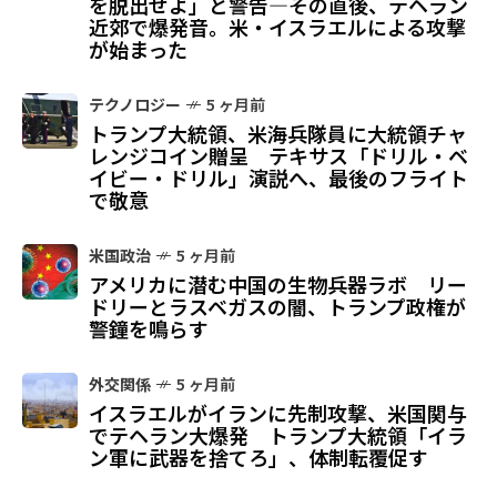
を脱出せよ」と警告—その直後、テヘラン
近郊で爆発音。米・イスラエルによる攻撃
が始まった
テクノロジー
5 ヶ月前
トランプ大統領、米海兵隊員に大統領チャ
レンジコイン贈呈 テキサス「ドリル・ベ
イビー・ドリル」演説へ、最後のフライト
で敬意
米国政治
5 ヶ月前
アメリカに潜む中国の生物兵器ラボ リー
ドリーとラスベガスの闇、トランプ政権が
警鐘を鳴らす
外交関係
5 ヶ月前
イスラエルがイランに先制攻撃、米国関与
でテヘラン大爆発 トランプ大統領「イラ
ン軍に武器を捨てろ」、体制転覆促す