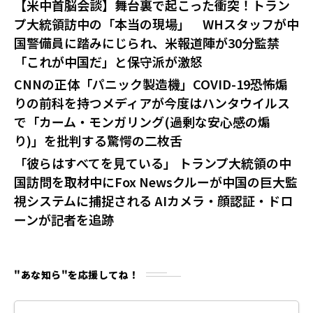
【米中首脳会談】舞台裏で起こった衝突！トラン
プ大統領訪中の「本当の現場」 WHスタッフが中
国警備員に踏みにじられ、米報道陣が30分監禁
「これが中国だ」と保守派が激怒
CNNの正体「パニック製造機」COVID-19恐怖煽
りの前科を持つメディアが今度はハンタウイルス
で「カーム・モンガリング(過剰な安心感の煽
り)」を批判する驚愕の二枚舌
「彼らはすべてを見ている」 トランプ大統領の中
国訪問を取材中にFox Newsクルーが中国の巨大監
視システムに捕捉される AIカメラ・顔認証・ドロ
ーンが記者を追跡
"あな知ら"を応援してね！