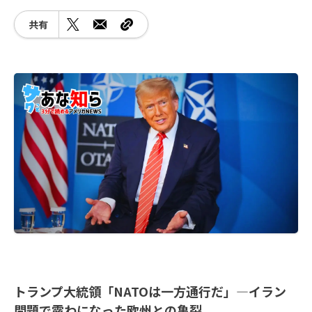
共有
トランプ大統領「NATOは一方通行だ」―イラン
問題で露わになった欧州との亀裂