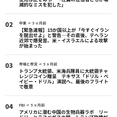
滅的なミスを犯した」
02
中東
5 ヶ月前
【緊急速報】15か国以上が「今すぐイラン
を脱出せよ」と警告—その直後、テヘラン
近郊で爆発音。米・イスラエルによる攻撃
が始まった
03
市場と市況
5 ヶ月前
トランプ大統領、米海兵隊員に大統領チャ
レンジコイン贈呈 テキサス「ドリル・ベ
イビー・ドリル」演説へ、最後のフライト
で敬意
04
FBI
5 ヶ月前
アメリカに潜む中国の生物兵器ラボ リー