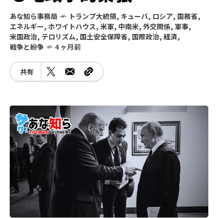
あな知ら事務局
トランプ大統領
,
キューバ
,
ロシア
,
国務省
,
エネルギー
,
ホワイトハウス
,
米軍
,
中南米
,
外交関係
,
軍事
,
米国政治
,
テロリズム
,
国土安全保障省
,
国際政治
,
経済
,
戦争と紛争
4 ヶ月前
共有