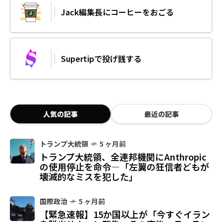
Jack編集長にコーヒーをおごる
Supertipで投げ銭する
人気の記事
最近の記事
トランプ大統領
5 ヶ月前
トランプ大統領、全連邦機関にAnthropic
の使用停止を命令—「左翼の狂信者どもが
壊滅的なミスを犯した」
国際政治
5 ヶ月前
【緊急速報】15か国以上が「今すぐイラン