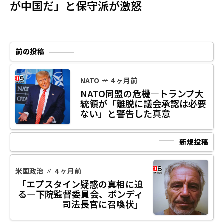
が中国だ」と保守派が激怒
前の投稿
NATO
4 ヶ月前
NATO同盟の危機―トランプ大
統領が「離脱に議会承認は必要
ない」と警告した真意
新規投稿
米国政治
4 ヶ月前
「エプスタイン疑惑の真相に迫
る―下院監督委員会、ボンディ
司法長官に召喚状」