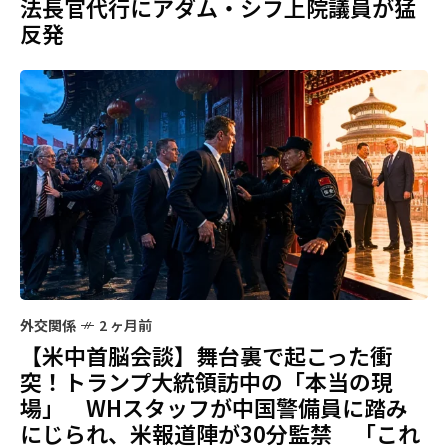
法長官代行にアダム・シフ上院議員が猛
反発
外交関係
2 ヶ月前
【米中首脳会談】舞台裏で起こった衝
突！トランプ大統領訪中の「本当の現
場」 WHスタッフが中国警備員に踏み
にじられ、米報道陣が30分監禁 「これ