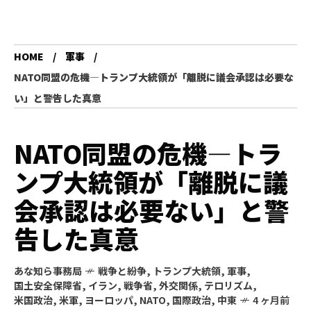
HOME
軍事
NATO同盟の危機―トランプ大統領が「離脱に議会承認は必要な
い」と警告した真意
NATO同盟の危機―トラ
ンプ大統領が「離脱に議
会承認は必要ない」と警
告した真意
あな知ら事務局
戦争と紛争
,
トランプ大統領
,
軍事
,
国土安全保障省
,
イラン
,
戦争省
,
外交関係
,
テロリズム
,
米国政治
,
米軍
,
ヨーロッパ
,
NATO
,
国際政治
,
中東
4 ヶ月前