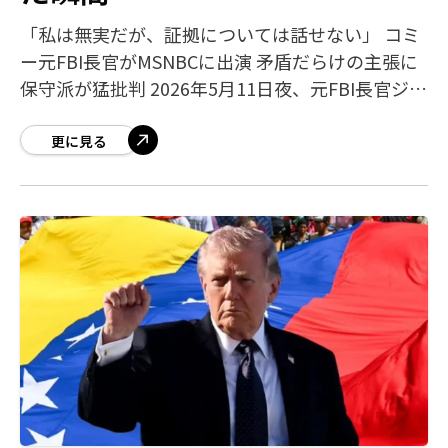
「私は無実だが、証拠については話せない」 コミ
ー元FBI長官がMSNBCに出演 矛盾だらけの主張に
保守派が猛批判 2026年5月11日夜、元FBI長官ジェ
ームズ・コミーは起訴後初のメディア出演とし
て、MSNBCのアンカー
更に見る