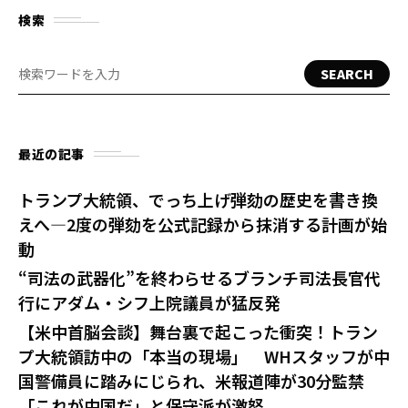
検索
SEARCH
最近の記事
トランプ大統領、でっち上げ弾劾の歴史を書き換
えへ—2度の弾劾を公式記録から抹消する計画が始
動
“司法の武器化”を終わらせるブランチ司法長官代
行にアダム・シフ上院議員が猛反発
【米中首脳会談】舞台裏で起こった衝突！トラン
プ大統領訪中の「本当の現場」 WHスタッフが中
国警備員に踏みにじられ、米報道陣が30分監禁
「これが中国だ」と保守派が激怒