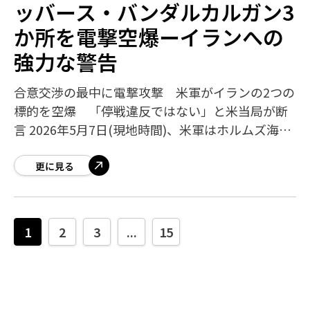
ッバース・バンダルカルガン3
か所を電撃空爆ーイランへの
強力な警告
合意交渉の最中に電撃攻撃 米軍がイランの2つの
標的を空爆 「停戦違反ではない」と米当局が断
言 2026年5月7日(現地時間)、米軍はホルムズ海峡
の要衝に位置するイランのケシュム港(Qeshm
Port)とバンダルアッバー
更に見る
1
2
3
...
15