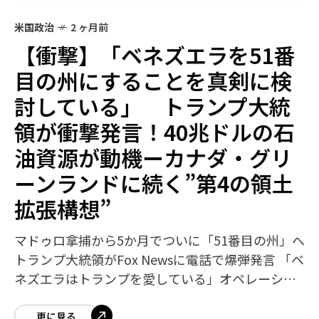
米国政治
2 ヶ月前
【衝撃】「ベネズエラを51番
目の州にすることを真剣に検
討している」 トランプ大統
領が衝撃発言！40兆ドルの石
油資源が動機ーカナダ・グリ
ーンランドに続く”第4の領土
拡張構想”
マドゥロ拿捕から5か月でついに「51番目の州」へ
トランプ大統領がFox Newsに電話で爆弾発言 「ベ
ネズエラはトランプを愛している」オペレーショ
ン・アブソリュート・リゾルブからここまでの必
然的帰結。トランプ大統領がベ
更に見る