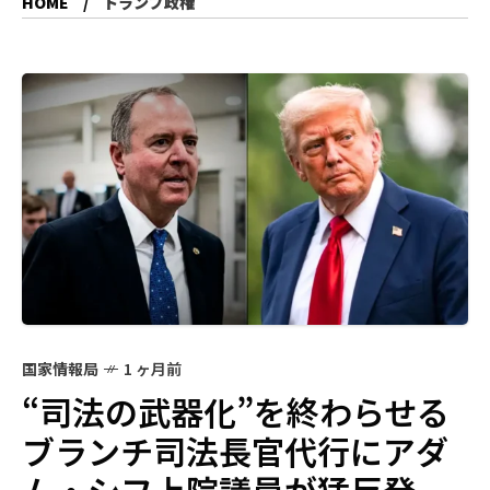
HOME
トランプ政権
国家情報局
1 ヶ月前
“司法の武器化”を終わらせる
ブランチ司法長官代行にアダ
ム・シフ上院議員が猛反発