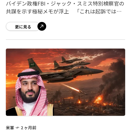
バイデン政権FBI・ジャック・スミス特別検察官の
共謀を示す極秘メモが浮上 「これは起訴ではな
く政治的抹殺計画だ」「退任と同時に逮捕」を計
画していた バ
更に見る
米軍
2 ヶ月前