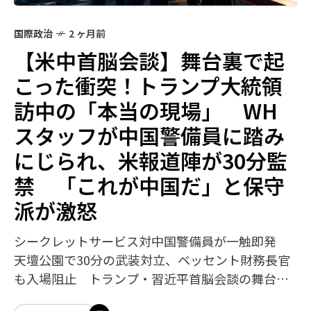
国際政治
2 ヶ月前
【米中首脳会談】舞台裏で起
こった衝突！トランプ大統領
訪中の「本当の現場」 WH
スタッフが中国警備員に踏み
にじられ、米報道陣が30分監
禁 「これが中国だ」と保守
派が激怒
シークレットサービス対中国警備員が一触即発
天壇公園で30分の武装対立、ベッセント財務長官
も入場阻止 トランプ・習近平首脳会談の舞台裏
で起きていた衝撃の事実。「我々はここで何をし