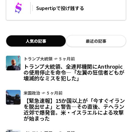
Supertipで投げ銭する
人気の記事
最近の記事
トランプ大統領
5 ヶ月前
トランプ大統領、全連邦機関にAnthropic
の使用停止を命令—「左翼の狂信者どもが
壊滅的なミスを犯した」
米国政治
5 ヶ月前
【緊急速報】15か国以上が「今すぐイラン
を脱出せよ」と警告—その直後、テヘラン
近郊で爆発音。米・イスラエルによる攻撃
が始まった