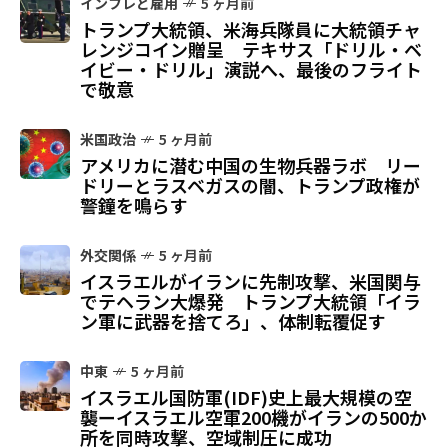
インフレと雇用
5 ヶ月前
トランプ大統領、米海兵隊員に大統領チャ
レンジコイン贈呈 テキサス「ドリル・ベ
イビー・ドリル」演説へ、最後のフライト
で敬意
米国政治
5 ヶ月前
アメリカに潜む中国の生物兵器ラボ リー
ドリーとラスベガスの闇、トランプ政権が
警鐘を鳴らす
外交関係
5 ヶ月前
イスラエルがイランに先制攻撃、米国関与
でテヘラン大爆発 トランプ大統領「イラ
ン軍に武器を捨てろ」、体制転覆促す
中東
5 ヶ月前
イスラエル国防軍(IDF)史上最大規模の空
襲ーイスラエル空軍200機がイランの500か
所を同時攻撃、空域制圧に成功