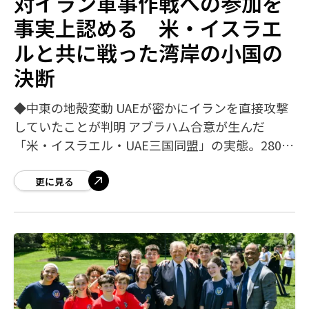
対イラン軍事作戦への参加を
事実上認める 米・イスラエ
ルと共に戦った湾岸の小国の
決断
◆中東の地殻変動 UAEが密かにイランを直接攻撃
していたことが判明 アブラハム合意が生んだ
「米・イスラエル・UAE三国同盟」の実態。2800
発の攻撃に耐えたUAEが反撃に転じていた ラバン
島製油所空爆の主犯はイスラエルで
更に見る