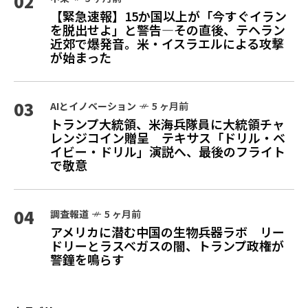
02
【緊急速報】15か国以上が「今すぐイラン
を脱出せよ」と警告—その直後、テヘラン
近郊で爆発音。米・イスラエルによる攻撃
が始まった
03
AIとイノベーション
5 ヶ月前
トランプ大統領、米海兵隊員に大統領チャ
レンジコイン贈呈 テキサス「ドリル・ベ
イビー・ドリル」演説へ、最後のフライト
で敬意
04
調査報道
5 ヶ月前
アメリカに潜む中国の生物兵器ラボ リー
ドリーとラスベガスの闇、トランプ政権が
警鐘を鳴らす