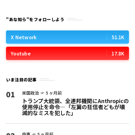
"あな知ら"をフォローしよう
X Network
51.1K
Youtube
17.8K
いま注目の記事
01
米国政治
5 ヶ月前
トランプ大統領、全連邦機関にAnthropicの
使用停止を命令—「左翼の狂信者どもが壊
滅的なミスを犯した」
中東
5 ヶ月前