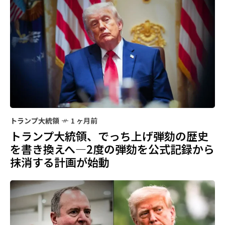
トランプ大統領
1 ヶ月前
トランプ大統領、でっち上げ弾劾の歴史
を書き換えへ—2度の弾劾を公式記録から
抹消する計画が始動