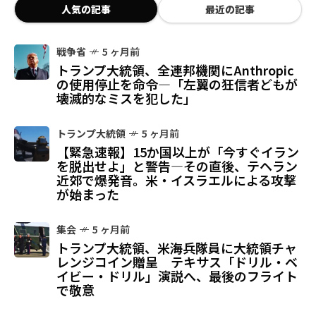
人気の記事
最近の記事
戦争省
5 ヶ月前
トランプ大統領、全連邦機関にAnthropic
の使用停止を命令—「左翼の狂信者どもが
壊滅的なミスを犯した」
トランプ大統領
5 ヶ月前
【緊急速報】15か国以上が「今すぐイラン
を脱出せよ」と警告—その直後、テヘラン
近郊で爆発音。米・イスラエルによる攻撃
が始まった
集会
5 ヶ月前
トランプ大統領、米海兵隊員に大統領チャ
レンジコイン贈呈 テキサス「ドリル・ベ
イビー・ドリル」演説へ、最後のフライト
で敬意