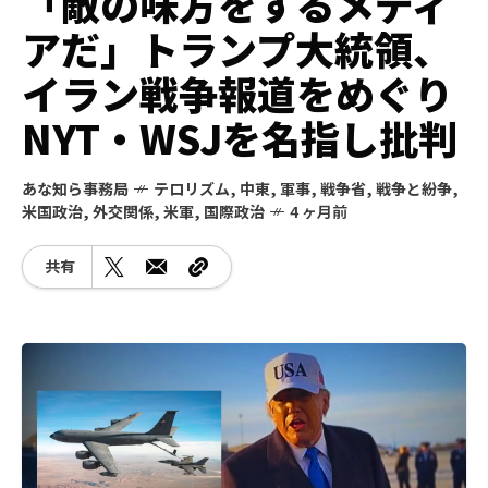
「敵の味方をするメディ
アだ」トランプ大統領、
イラン戦争報道をめぐり
NYT・WSJを名指し批判
あな知ら事務局
テロリズム
,
中東
,
軍事
,
戦争省
,
戦争と紛争
,
米国政治
,
外交関係
,
米軍
,
国際政治
4 ヶ月前
共有