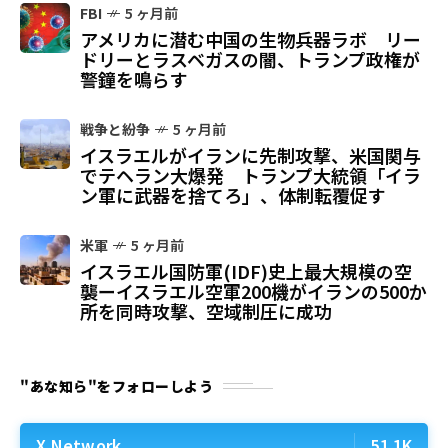
FBI
5 ヶ月前
アメリカに潜む中国の生物兵器ラボ リー
ドリーとラスベガスの闇、トランプ政権が
警鐘を鳴らす
戦争と紛争
5 ヶ月前
イスラエルがイランに先制攻撃、米国関与
でテヘラン大爆発 トランプ大統領「イラ
ン軍に武器を捨てろ」、体制転覆促す
米軍
5 ヶ月前
イスラエル国防軍(IDF)史上最大規模の空
襲ーイスラエル空軍200機がイランの500か
所を同時攻撃、空域制圧に成功
"あな知ら"をフォローしよう
X Network
51.1K