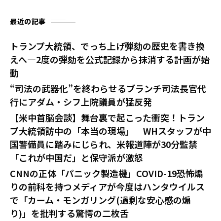
最近の記事
トランプ大統領、でっち上げ弾劾の歴史を書き換
えへ—2度の弾劾を公式記録から抹消する計画が始
動
“司法の武器化”を終わらせるブランチ司法長官代
行にアダム・シフ上院議員が猛反発
【米中首脳会談】舞台裏で起こった衝突！トラン
プ大統領訪中の「本当の現場」 WHスタッフが中
国警備員に踏みにじられ、米報道陣が30分監禁
「これが中国だ」と保守派が激怒
CNNの正体「パニック製造機」COVID-19恐怖煽
りの前科を持つメディアが今度はハンタウイルス
で「カーム・モンガリング(過剰な安心感の煽
り)」を批判する驚愕の二枚舌