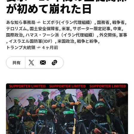
が初めて崩れた日
あな知ら事務局
ヒズボラ(イラン代理組織）
,
国務省
,
戦争省
,
テロリズム
,
国土安全保障省
,
米軍
,
サポーター限定記事
,
中東
,
国際政治
,
ハマス・フーシ派（イラン代理組織）
,
外交関係
,
軍事
,
イスラエル国防軍(IDF）
,
米国政治
,
戦争と紛争
,
トランプ大統領
4 ヶ月前
共有