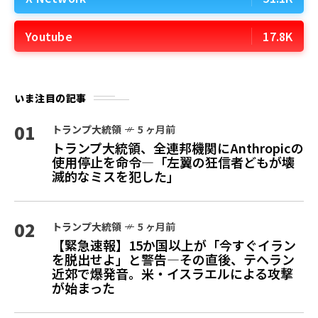
Youtube
17.8K
いま注目の記事
01
トランプ大統領
5 ヶ月前
トランプ大統領、全連邦機関にAnthropicの
使用停止を命令—「左翼の狂信者どもが壊
滅的なミスを犯した」
02
トランプ大統領
5 ヶ月前
【緊急速報】15か国以上が「今すぐイラン
を脱出せよ」と警告—その直後、テヘラン
近郊で爆発音。米・イスラエルによる攻撃
が始まった