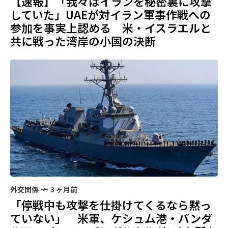
【速報】「我々はイランを秘密裏に攻撃
していた」UAEが対イラン軍事作戦への
参加を事実上認める 米・イスラエルと
共に戦った湾岸の小国の決断
外交関係
3 ヶ月前
「停戦中も攻撃を仕掛けてくるなら黙っ
ていない」 米軍、ケシュム港・バンダ