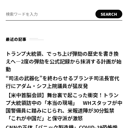
SEARCH
最近の記事
トランプ大統領、でっち上げ弾劾の歴史を書き換
えへ—2度の弾劾を公式記録から抹消する計画が始
動
“司法の武器化”を終わらせるブランチ司法長官代
行にアダム・シフ上院議員が猛反発
【米中首脳会談】舞台裏で起こった衝突！トラン
プ大統領訪中の「本当の現場」 WHスタッフが中
国警備員に踏みにじられ、米報道陣が30分監禁
「これが中国だ」と保守派が激怒
CNNの正体「パニック製造機」COVID-19恐怖煽