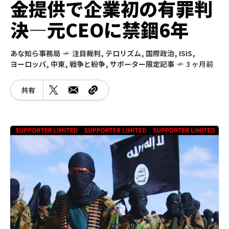
金提供で企業初の有罪判
決―元CEOに禁錮6年
あな知ら事務局
注目裁判
,
テロリズム
,
国際政治
,
ISIS
,
ヨーロッパ
,
中東
,
戦争と紛争
,
サポーター限定記事
3 ヶ月前
共有