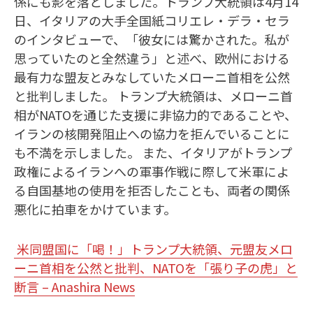
係にも影を落としました。トランプ大統領は4月14
日、イタリアの大手全国紙コリエレ・デラ・セラ
のインタビューで、「彼女には驚かされた。私が
思っていたのと全然違う」と述べ、欧州における
最有力な盟友とみなしていたメローニ首相を公然
と批判しました。 トランプ大統領は、メローニ首
相がNATOを通じた支援に非協力的であることや、
イランの核開発阻止への協力を拒んでいることに
も不満を示しました。 また、イタリアがトランプ
政権によるイランへの軍事作戦に際して米軍によ
る自国基地の使用を拒否したことも、両者の関係
悪化に拍車をかけています。
米同盟国に「喝！」トランプ大統領、元盟友メロ
ーニ首相を公然と批判、NATOを「張り子の虎」と
断言 – Anashira News