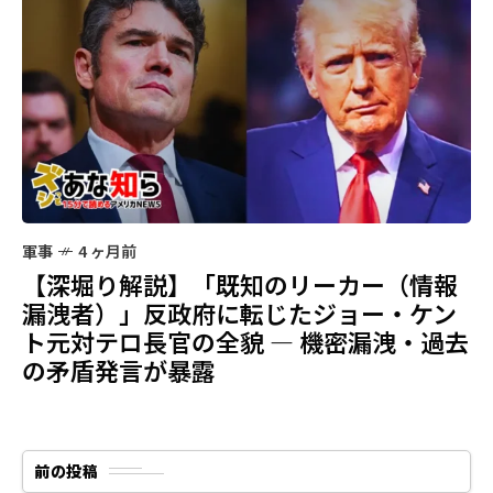
軍事
4 ヶ月前
【深堀り解説】「既知のリーカー（情報
漏洩者）」反政府に転じたジョー・ケン
ト元対テロ長官の全貌 ― 機密漏洩・過去
の矛盾発言が暴露
前の投稿