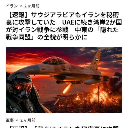
イラン
2 ヶ月前
【速報】サウジアラビアもイランを秘密
裏に攻撃していた UAEに続き湾岸2か国
が対イラン戦争に参戦 中東の「隠れた
戦争同盟」の全貌が明らかに
軍事
2 ヶ月前