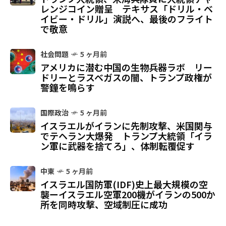
レンジコイン贈呈 テキサス「ドリル・ベ
イビー・ドリル」演説へ、最後のフライト
で敬意
社会問題
5 ヶ月前
アメリカに潜む中国の生物兵器ラボ リー
ドリーとラスベガスの闇、トランプ政権が
警鐘を鳴らす
国際政治
5 ヶ月前
イスラエルがイランに先制攻撃、米国関与
でテヘラン大爆発 トランプ大統領「イラ
ン軍に武器を捨てろ」、体制転覆促す
中東
5 ヶ月前
イスラエル国防軍(IDF)史上最大規模の空
襲ーイスラエル空軍200機がイランの500か
所を同時攻撃、空域制圧に成功