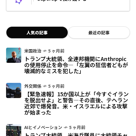
人気の記事
最近の記事
米国政治
5 ヶ月前
トランプ大統領、全連邦機関にAnthropic
の使用停止を命令—「左翼の狂信者どもが
壊滅的なミスを犯した」
外交関係
5 ヶ月前
【緊急速報】15か国以上が「今すぐイラン
を脱出せよ」と警告—その直後、テヘラン
近郊で爆発音。米・イスラエルによる攻撃
が始まった
AIとイノベーション
5 ヶ月前
トランプ大統領、米海兵隊員に大統領チャ