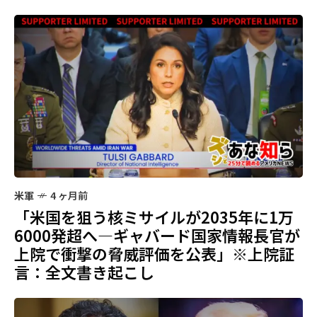
米軍
4 ヶ月前
「米国を狙う核ミサイルが2035年に1万
6000発超へ—ギャバード国家情報長官が
上院で衝撃の脅威評価を公表」※上院証
言：全文書き起こし