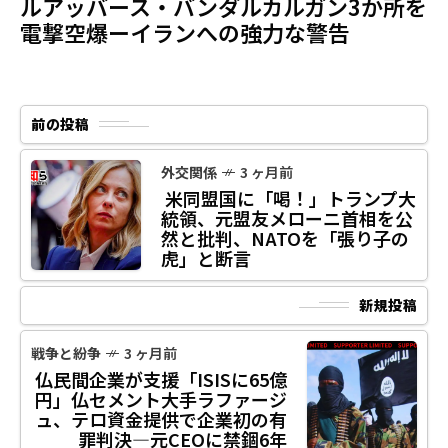
ルアッバース・バンダルカルガン3か所を
電撃空爆ーイランへの強力な警告
前の投稿
外交関係
3 ヶ月前
米同盟国に「喝！」トランプ大
統領、元盟友メローニ首相を公
然と批判、NATOを「張り子の
虎」と断言
新規投稿
戦争と紛争
3 ヶ月前
仏民間企業が支援「ISISに65億
円」仏セメント大手ラファージ
ュ、テロ資金提供で企業初の有
罪判決―元CEOに禁錮6年