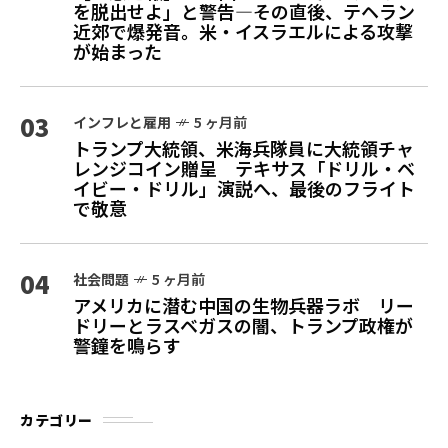
を脱出せよ」と警告—その直後、テヘラン
近郊で爆発音。米・イスラエルによる攻撃
が始まった
03
インフレと雇用
5 ヶ月前
トランプ大統領、米海兵隊員に大統領チャ
レンジコイン贈呈 テキサス「ドリル・ベ
イビー・ドリル」演説へ、最後のフライト
で敬意
04
社会問題
5 ヶ月前
アメリカに潜む中国の生物兵器ラボ リー
ドリーとラスベガスの闇、トランプ政権が
警鐘を鳴らす
カテゴリー