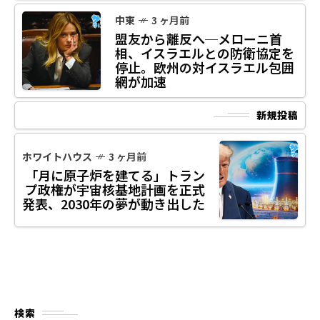
中東
3 ヶ月前
盟友から離反へ─メローニ首
相、イスラエルとの防衛協定を
停止。欧州の対イスラエル包囲
網が加速
新規投稿
ホワイトハウス
3 ヶ月前
「月に原子炉を建てる」トラン
プ政権が宇宙核基地計画を正式
発表、2030年の夢が動き出した
検索