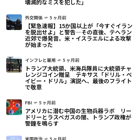
壊滅的なミスを犯した」
外交関係
5 ヶ月前
【緊急速報】15か国以上が「今すぐイラン
を脱出せよ」と警告—その直後、テヘラン
近郊で爆発音。米・イスラエルによる攻撃
が始まった
インフレと雇用
5 ヶ月前
トランプ大統領、米海兵隊員に大統領チャ
レンジコイン贈呈 テキサス「ドリル・ベ
イビー・ドリル」演説へ、最後のフライト
で敬意
FBI
5 ヶ月前
アメリカに潜む中国の生物兵器ラボ リー
ドリーとラスベガスの闇、トランプ政権が
警鐘を鳴らす
米国政治
5 ヶ月前