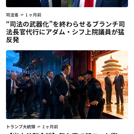
司法省
1 ヶ月前
“司法の武器化”を終わらせるブランチ司
法長官代行にアダム・シフ上院議員が猛
反発
トランプ大統領
2 ヶ月前