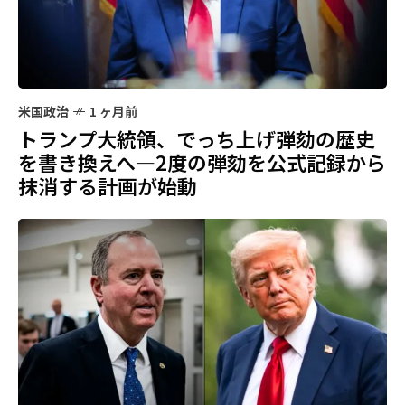
米国政治
1 ヶ月前
トランプ大統領、でっち上げ弾劾の歴史
を書き換えへ—2度の弾劾を公式記録から
抹消する計画が始動