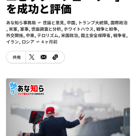
を成功と評価
あな知ら事務局
世論と意見
,
中国
,
トランプ大統領
,
国際政治
,
米軍
,
軍事
,
世論調査と分析
,
ホワイトハウス
,
戦争と紛争
,
外交関係
,
中東
,
テロリズム
,
米国政治
,
国土安全保障省
,
戦争省
,
イラン
,
ロシア
4 ヶ月前
共有