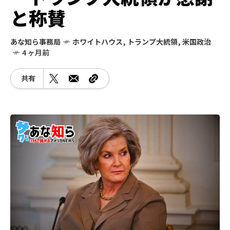
と称賛
あな知ら事務局
ホワイトハウス
,
トランプ大統領
,
米国政治
4 ヶ月前
共有