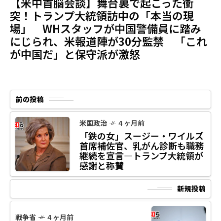
【米中首脳会談】舞台裏で起こった衝
突！トランプ大統領訪中の「本当の現
場」 WHスタッフが中国警備員に踏み
にじられ、米報道陣が30分監禁 「これ
が中国だ」と保守派が激怒
前の投稿
米国政治
4 ヶ月前
「鉄の女」スージー・ワイルズ
首席補佐官、乳がん診断も職務
継続を宣言―トランプ大統領が
感謝と称賛
新規投稿
戦争省
4 ヶ月前