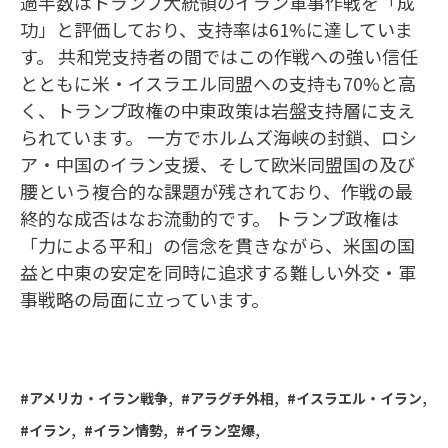
過半数はトランプ大統領のイラン軍事作戦を「成
功」と評価しており、支持率は61%に達していま
す。 共和党支持者の間ではこの作戦への強い信任
とともに米・イスラエル同盟への支持も70%と高
く、トランプ政権の中東政策は岩盤支持層に支え
られています。 一方でホルムズ海峡の封鎖、ロシ
ア・中国のイラン支援、そして欧米同盟国の及び
腰という複合的な課題が残されており、作戦の最
終的な成否はなお流動的です。 トランプ政権は
「力による平和」の信念を貫きながら、米国の国
益と中東の安定を同時に追求する難しい外交・軍
事戦略の局面に立っています。
アメリカ・イラン戦争
アラグチ外相
イスラエル・イラン
イラン
イラン情勢
イラン空爆