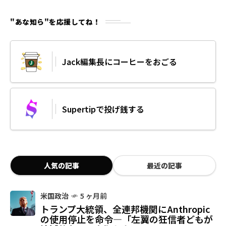
"あな知ら"を応援してね！
Jack編集長にコーヒーをおごる
Supertipで投げ銭する
人気の記事
最近の記事
米国政治
5 ヶ月前
トランプ大統領、全連邦機関にAnthropic
の使用停止を命令—「左翼の狂信者どもが