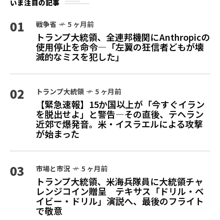
いま注目の記事
01
戦争省
5 ヶ月前
トランプ大統領、全連邦機関にAnthropicの
使用停止を命令—「左翼の狂信者どもが壊
滅的なミスを犯した」
02
トランプ大統領
5 ヶ月前
【緊急速報】15か国以上が「今すぐイラン
を脱出せよ」と警告—その直後、テヘラン
近郊で爆発音。米・イスラエルによる攻撃
が始まった
03
市場と市況
5 ヶ月前
トランプ大統領、米海兵隊員に大統領チャ
レンジコイン贈呈 テキサス「ドリル・ベ
イビー・ドリル」演説へ、最後のフライト
で敬意