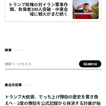
トランプ政権の対イラン軍事作
戦、負傷者200人突破—中東全
域に戦火がまだ続く
検索
SEARCH
最近の記事
トランプ大統領、でっち上げ弾劾の歴史を書き換
えへ—2度の弾劾を公式記録から抹消する計画が始