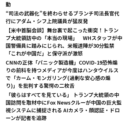
動
“司法の武器化”を終わらせるブランチ司法長官代
行にアダム・シフ上院議員が猛反発
【米中首脳会談】舞台裏で起こった衝突！トラン
プ大統領訪中の「本当の現場」 WHスタッフが中
国警備員に踏みにじられ、米報道陣が30分監禁
「これが中国だ」と保守派が激怒
CNNの正体「パニック製造機」COVID-19恐怖煽
りの前科を持つメディアが今度はハンタウイルス
で「カーム・モンガリング(過剰な安心感の煽
り)」を批判する驚愕の二枚舌
「彼らはすべてを見ている」 トランプ大統領の中
国訪問を取材中にFox Newsクルーが中国の巨大監
視システムに捕捉される AIカメラ・顔認証・ドロ
ーンが記者を追跡