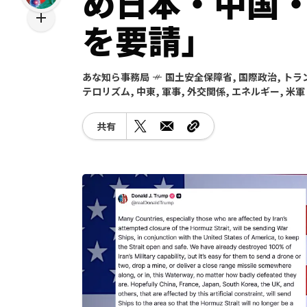
め日本・中国
を要請」
あな知ら事務局
国土安全保障省
,
国際政治
,
トラ
テロリズム
,
中東
,
軍事
,
外交関係
,
エネルギー
,
米軍
共有