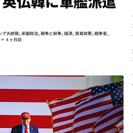
・英仏韓に軍艦派遣
ンプ大統領
,
米国政治
,
戦争と紛争
,
経済
,
貿易政策
,
戦争省
,
4 ヶ月前