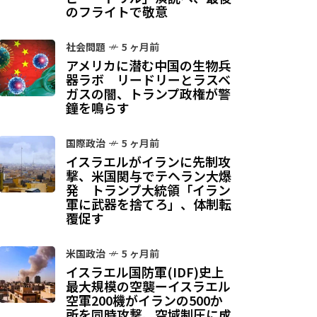
のフライトで敬意
社会問題
5 ヶ月前
アメリカに潜む中国の生物兵
器ラボ リードリーとラスベ
ガスの闇、トランプ政権が警
鐘を鳴らす
国際政治
5 ヶ月前
イスラエルがイランに先制攻
撃、米国関与でテヘラン大爆
発 トランプ大統領「イラン
軍に武器を捨てろ」、体制転
覆促す
米国政治
5 ヶ月前
イスラエル国防軍(IDF)史上
最大規模の空襲ーイスラエル
空軍200機がイランの500か
所を同時攻撃、空域制圧に成