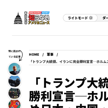
ライトモード
ダ
特に読まれ
HOME
軍事
ている記事
「トランプ大統領、イランに完全勝利宣言─ホルム
「トランプ大
勝利宣言─ホ