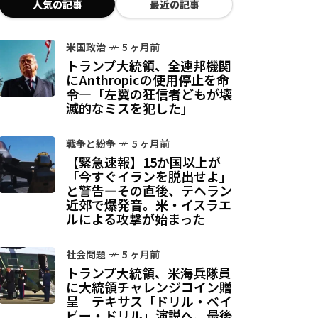
人気の記事
最近の記事
米国政治
5 ヶ月前
トランプ大統領、全連邦機関
にAnthropicの使用停止を命
令—「左翼の狂信者どもが壊
滅的なミスを犯した」
戦争と紛争
5 ヶ月前
【緊急速報】15か国以上が
「今すぐイランを脱出せよ」
と警告—その直後、テヘラン
近郊で爆発音。米・イスラエ
ルによる攻撃が始まった
社会問題
5 ヶ月前
トランプ大統領、米海兵隊員
に大統領チャレンジコイン贈
呈 テキサス「ドリル・ベイ
ビー・ドリル」演説へ、最後