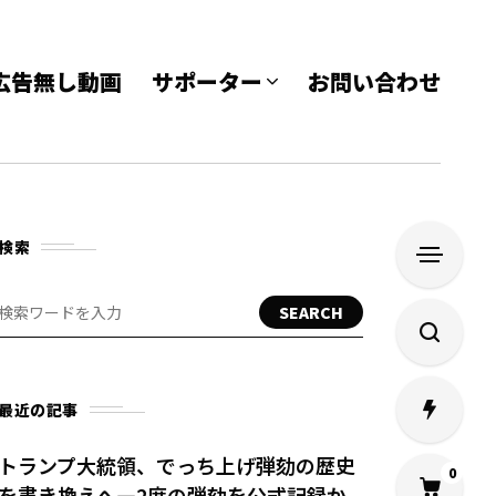
e 広告無し動画
サポーター
お問い合わせ
検索
SEARCH
最近の記事
トランプ大統領、でっち上げ弾劾の歴史
0
を書き換えへ—2度の弾劾を公式記録か