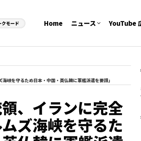
Home
ニュース
YouTub
ークモード
ズ海峡を守るため日本・中国・英仏韓に軍艦派遣を要請」
統領、イランに完全
ルムズ海峡を守るた