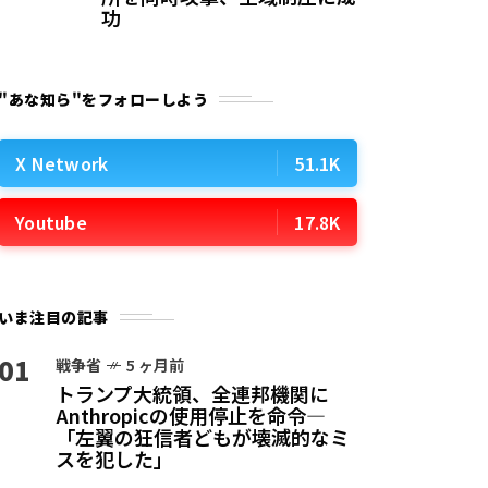
功
"あな知ら"をフォローしよう
X Network
51.1K
Youtube
17.8K
いま注目の記事
01
戦争省
5 ヶ月前
トランプ大統領、全連邦機関に
Anthropicの使用停止を命令—
「左翼の狂信者どもが壊滅的なミ
スを犯した」