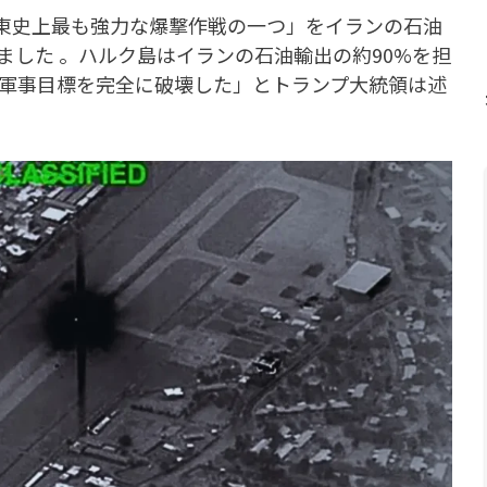
「中東史上最も強力な爆撃作戦の一つ」をイランの石油
ました 。ハルク島はイランの石油輸出の約90%を担
の軍事目標を完全に破壊した」とトランプ大統領は述