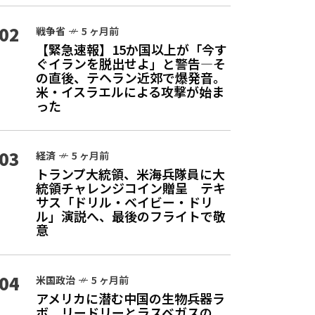
02
戦争省
5 ヶ月前
【緊急速報】15か国以上が「今す
ぐイランを脱出せよ」と警告—そ
の直後、テヘラン近郊で爆発音。
米・イスラエルによる攻撃が始ま
った
03
経済
5 ヶ月前
トランプ大統領、米海兵隊員に大
統領チャレンジコイン贈呈 テキ
サス「ドリル・ベイビー・ドリ
ル」演説へ、最後のフライトで敬
意
04
米国政治
5 ヶ月前
アメリカに潜む中国の生物兵器ラ
ボ リードリーとラスベガスの