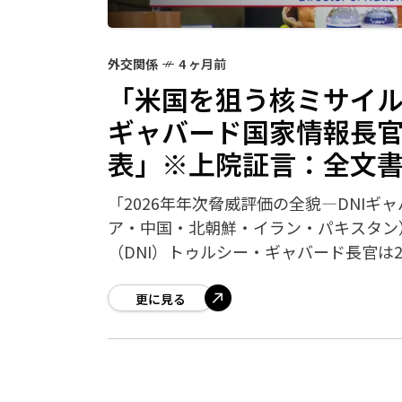
外交関係
4 ヶ月前
「米国を狙う核ミサイルが
ギャバード国家情報長
表」※上院証言：全文
「2026年年次脅威評価の全貌—DNI
ア・中国・北朝鮮・イラン・パキスタン
（DNI）トゥルシー・ギャバード長官は2
更に見る