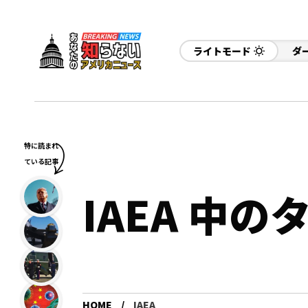
ライトモード
ダ
特に読まれ
ている記事
IAEA 中
HOME
IAEA