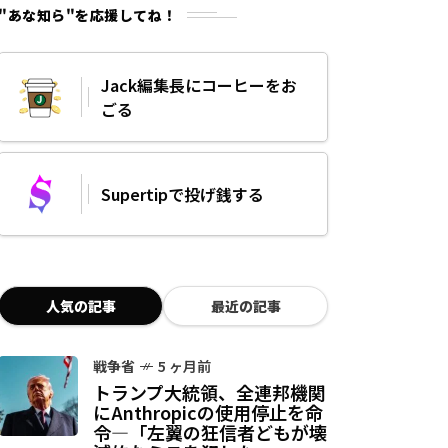
"あな知ら"を応援してね！
Jack編集長にコーヒーをお
ごる
Supertipで投げ銭する
人気の記事
最近の記事
戦争省
5 ヶ月前
トランプ大統領、全連邦機関
にAnthropicの使用停止を命
令—「左翼の狂信者どもが壊