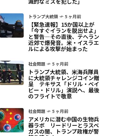
滅的なミスを犯した」
トランプ大統領
5 ヶ月前
【緊急速報】15か国以上が
「今すぐイランを脱出せよ」
と警告—その直後、テヘラン
近郊で爆発音。米・イスラエ
ルによる攻撃が始まった
社会問題
5 ヶ月前
トランプ大統領、米海兵隊員
に大統領チャレンジコイン贈
呈 テキサス「ドリル・ベイ
ビー・ドリル」演説へ、最後
のフライトで敬意
社会問題
5 ヶ月前
アメリカに潜む中国の生物兵
器ラボ リードリーとラスベ
ガスの闇、トランプ政権が警