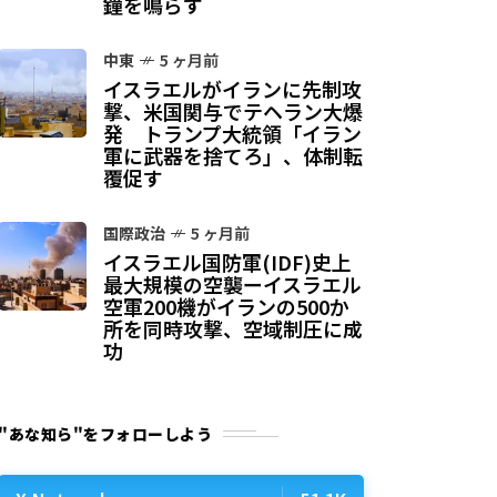
鐘を鳴らす
中東
5 ヶ月前
イスラエルがイランに先制攻
撃、米国関与でテヘラン大爆
発 トランプ大統領「イラン
軍に武器を捨てろ」、体制転
覆促す
国際政治
5 ヶ月前
イスラエル国防軍(IDF)史上
最大規模の空襲ーイスラエル
空軍200機がイランの500か
所を同時攻撃、空域制圧に成
功
"あな知ら"をフォローしよう