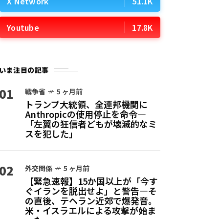
X Network
51.1K
Youtube
17.8K
いま注目の記事
01
戦争省
5 ヶ月前
トランプ大統領、全連邦機関に
Anthropicの使用停止を命令—
「左翼の狂信者どもが壊滅的なミ
スを犯した」
02
外交関係
5 ヶ月前
【緊急速報】15か国以上が「今す
ぐイランを脱出せよ」と警告—そ
の直後、テヘラン近郊で爆発音。
米・イスラエルによる攻撃が始ま