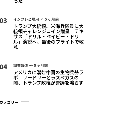
った
03
インフレと雇用
5 ヶ月前
トランプ大統領、米海兵隊員に大
統領チャレンジコイン贈呈 テキ
サス「ドリル・ベイビー・ドリ
ル」演説へ、最後のフライトで敬
意
04
調査報道
5 ヶ月前
アメリカに潜む中国の生物兵器ラ
ボ リードリーとラスベガスの
闇、トランプ政権が警鐘を鳴らす
カテゴリー