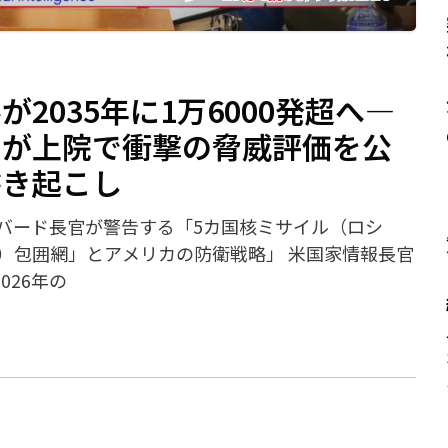
2035年に1万6000発超へ—
官が上院で衝撃の脅威評価を公
書き起こし
ギャバード長官が警告する「5カ国核ミサイル（ロシ
）包囲網」とアメリカの防衛戦略」 米国家情報長官
026年の