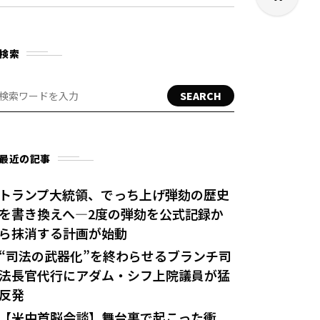
検索
SEARCH
最近の記事
トランプ大統領、でっち上げ弾劾の歴史
を書き換えへ—2度の弾劾を公式記録か
ら抹消する計画が始動
“司法の武器化”を終わらせるブランチ司
法長官代行にアダム・シフ上院議員が猛
反発
【米中首脳会談】舞台裏で起こった衝