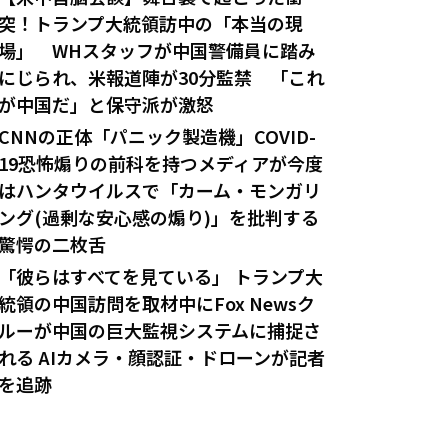
突！トランプ大統領訪中の「本当の現
場」 WHスタッフが中国警備員に踏み
にじられ、米報道陣が30分監禁 「これ
が中国だ」と保守派が激怒
CNNの正体「パニック製造機」COVID-
19恐怖煽りの前科を持つメディアが今度
はハンタウイルスで「カーム・モンガリ
ング(過剰な安心感の煽り)」を批判する
驚愕の二枚舌
「彼らはすべてを見ている」 トランプ大
統領の中国訪問を取材中にFox Newsク
ルーが中国の巨大監視システムに捕捉さ
れる AIカメラ・顔認証・ドローンが記者
を追跡