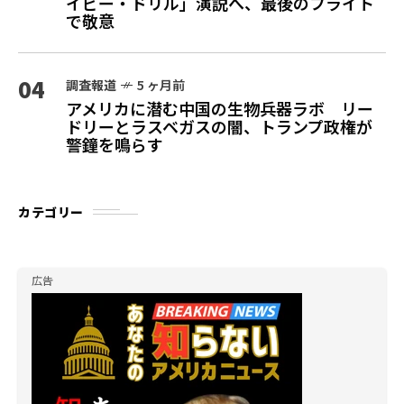
イビー・ドリル」演説へ、最後のフライト
で敬意
04
調査報道
5 ヶ月前
アメリカに潜む中国の生物兵器ラボ リー
ドリーとラスベガスの闇、トランプ政権が
警鐘を鳴らす
カテゴリー
広告