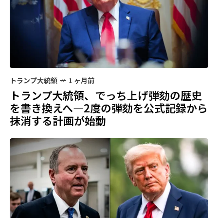
トランプ大統領
1 ヶ月前
トランプ大統領、でっち上げ弾劾の歴史
を書き換えへ—2度の弾劾を公式記録から
抹消する計画が始動