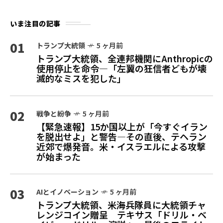
いま注目の記事
01
トランプ大統領
5 ヶ月前
トランプ大統領、全連邦機関にAnthropicの
使用停止を命令—「左翼の狂信者どもが壊
滅的なミスを犯した」
02
戦争と紛争
5 ヶ月前
【緊急速報】15か国以上が「今すぐイラン
を脱出せよ」と警告—その直後、テヘラン
近郊で爆発音。米・イスラエルによる攻撃
が始まった
03
AIとイノベーション
5 ヶ月前
トランプ大統領、米海兵隊員に大統領チャ
レンジコイン贈呈 テキサス「ドリル・ベ