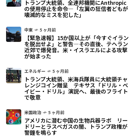
トランプ大統領、全連邦機関にAnthropic
の使用停止を命令—「左翼の狂信者どもが
壊滅的なミスを犯した」
中東
5 ヶ月前
【緊急速報】15か国以上が「今すぐイラン
を脱出せよ」と警告—その直後、テヘラン
近郊で爆発音。米・イスラエルによる攻撃
が始まった
エネルギー
5 ヶ月前
トランプ大統領、米海兵隊員に大統領チャ
レンジコイン贈呈 テキサス「ドリル・ベ
イビー・ドリル」演説へ、最後のフライト
で敬意
米国政治
5 ヶ月前
アメリカに潜む中国の生物兵器ラボ リー
ドリーとラスベガスの闇、トランプ政権が
警鐘を鳴らす