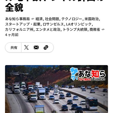
全貌
あな知ら事務局
経済
,
社会問題
,
テクノロジー
,
米国政治
,
スタートアップ・起業
,
ロサンゼルス
,
LAオリンピック
,
カリフォルニア州
,
エンタメと政治
,
トランプ大統領
,
商務省
4 ヶ月前
共有