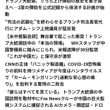
トランプ大統領、でっち上げ弾劾の歴史を書き換
えへ—2度の弾劾を公式記録から抹消する計画が始
動
“司法の武器化”を終わらせるブランチ司法長官代
行にアダム・シフ上院議員が猛反発
【米中首脳会談】舞台裏で起こった衝突！トラン
プ大統領訪中の「本当の現場」 WHスタッフが中
国警備員に踏みにじられ、米報道陣が30分監禁
「これが中国だ」と保守派が激怒
CNNの正体「パニック製造機」COVID-19恐怖煽
りの前科を持つメディアが今度はハンタウイルス
で「カーム・モンガリング(過剰な安心感の煽
り)」を批判する驚愕の二枚舌
「彼らはすべてを見ている」 トランプ大統領の中
国訪問を取材中にFox Newsクルーが中国の巨大監
視システムに捕捉される AIカメラ・顔認証・ドロ