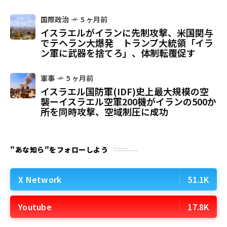
国際政治
5 ヶ月前
イスラエルがイランに先制攻撃、米国関与
でテヘラン大爆発 トランプ大統領「イラ
ン軍に武器を捨てろ」、体制転覆促す
軍事
5 ヶ月前
イスラエル国防軍(IDF)史上最大規模の空
襲ーイスラエル空軍200機がイランの500か
所を同時攻撃、空域制圧に成功
"あな知ら"をフォローしよう
X Network
51.1K
Youtube
17.8K