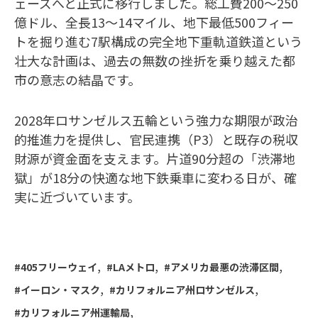
ェーズへと正式に移行しました。総工費200〜250
億ドル、全長13〜14マイル、地下最低500フィー
トを掘り進む7駅構成の完全地下重軌道鉄道という
壮大な計画は、過去の無数の挫折を乗り越えた都
市の意志の結晶です。
2028年ロサンゼルス五輪という強力な期限が政治
的推進力を提供し、官民連携（P3）と既存の税収
財源が資金面を支えます。片道90分超の「渋滞地
獄」が18分の快適な地下鉄乗車に変わる日が、確
実に近づいています。
405フリーウェイ
LAメトロ
アメリカ最悪の渋滞区間
イーロン・マスク
カリフォルニア州ロサンゼルス
カリフォルニア州運輸局