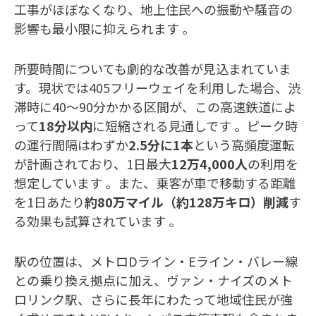
工事がほぼなくなり、地上住民への振動や騒音の
影響も最小限に抑えられます 。
所要時間についても劇的な改善が見込まれていま
す。現状では405フリーウェイを利用した場合、渋
滞時に40〜90分かかる区間が、この高速鉄道によ
って
18分以内
に短縮される見通しです 。ピーク時
の運行間隔はわずか
2.5分に1本
という高頻度運転
が計画されており、1日最大
12万4,000人
の利用を
想定しています 。また、乗客が車で移動する距離
を1日あたり
約80万マイル（約128万キロ）削減
す
る効果も試算されています 。
駅の位置は、メトロDライン・Eライン・バレー線
との乗り換え拠点に加え、ヴァン・ナイズのメト
ロリンク駅、さらに長年にわたって地域住民が強