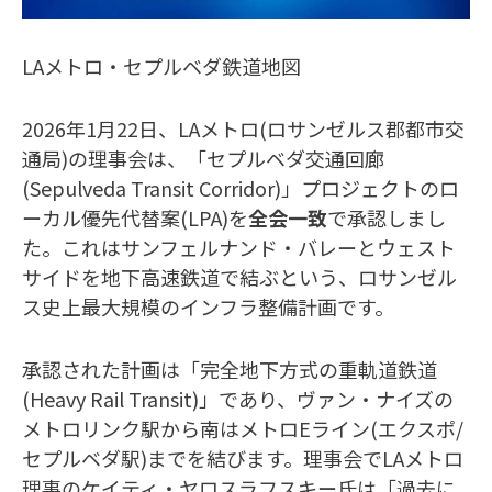
LAメトロ・セプルベダ鉄道地図
2026年1月22日、LAメトロ(ロサンゼルス郡都市交
通局)の理事会は、「セプルベダ交通回廊
(Sepulveda Transit Corridor)」プロジェクトのロ
ーカル優先代替案(LPA)を
全会一致
で承認しまし
た。これはサンフェルナンド・バレーとウェスト
サイドを地下高速鉄道で結ぶという、ロサンゼル
ス史上最大規模のインフラ整備計画です。
承認された計画は「完全地下方式の重軌道鉄道
(Heavy Rail Transit)」であり、ヴァン・ナイズの
メトロリンク駅から南はメトロEライン(エクスポ/
セプルベダ駅)までを結びます。理事会でLAメトロ
理事のケイティ・ヤロスラフスキー氏は「過去に