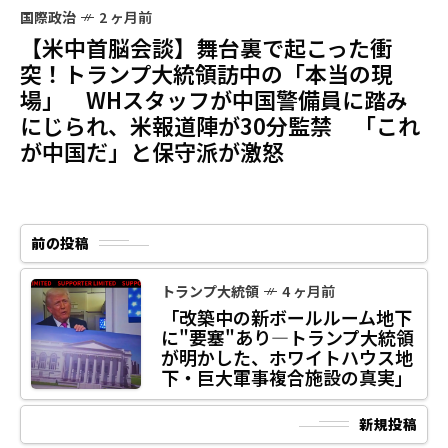
国際政治
2 ヶ月前
【米中首脳会談】舞台裏で起こった衝
突！トランプ大統領訪中の「本当の現
場」 WHスタッフが中国警備員に踏み
にじられ、米報道陣が30分監禁 「これ
が中国だ」と保守派が激怒
前の投稿
トランプ大統領
4 ヶ月前
「改築中の新ボールルーム地下
に"要塞"あり―トランプ大統領
が明かした、ホワイトハウス地
下・巨大軍事複合施設の真実」
新規投稿