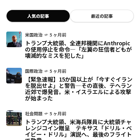
人気の記事
最近の記事
米国政治
5 ヶ月前
トランプ大統領、全連邦機関にAnthropic
の使用停止を命令—「左翼の狂信者どもが
壊滅的なミスを犯した」
国際政治
5 ヶ月前
【緊急速報】15か国以上が「今すぐイラン
を脱出せよ」と警告—その直後、テヘラン
近郊で爆発音。米・イスラエルによる攻撃
が始まった
社会問題
5 ヶ月前
トランプ大統領、米海兵隊員に大統領チャ
レンジコイン贈呈 テキサス「ドリル・ベ
イビー・ドリル」演説へ、最後のフライト