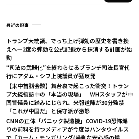
最近の記事
トランプ大統領、でっち上げ弾劾の歴史を書き換
えへ—2度の弾劾を公式記録から抹消する計画が始
動
“司法の武器化”を終わらせるブランチ司法長官代
行にアダム・シフ上院議員が猛反発
【米中首脳会談】舞台裏で起こった衝突！トラン
プ大統領訪中の「本当の現場」 WHスタッフが中
国警備員に踏みにじられ、米報道陣が30分監禁
「これが中国だ」と保守派が激怒
CNNの正体「パニック製造機」COVID-19恐怖煽
りの前科を持つメディアが今度はハンタウイルス
で「カーム・モンガリング(過剰な安心感の煽