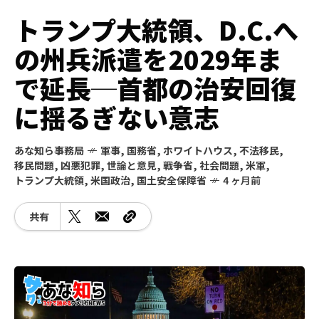
トランプ大統領、D.C.へ
の州兵派遣を2029年ま
で延長─首都の治安回復
に揺るぎない意志
あな知ら事務局
軍事
,
国務省
,
ホワイトハウス
,
不法移民
,
移民問題
,
凶悪犯罪
,
世論と意見
,
戦争省
,
社会問題
,
米軍
,
トランプ大統領
,
米国政治
,
国土安全保障省
4 ヶ月前
共有