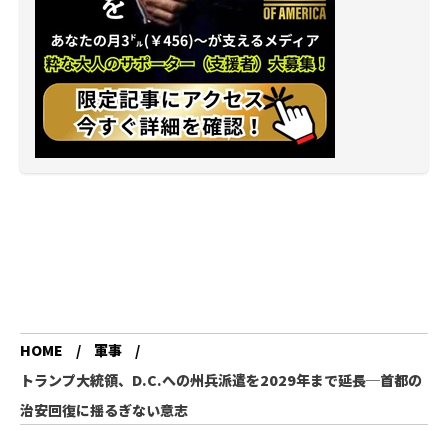
HOME
軍事
トランプ大統領、D.C.への州兵派遣を2029年まで延長─首都の
治安回復に揺るぎない意志