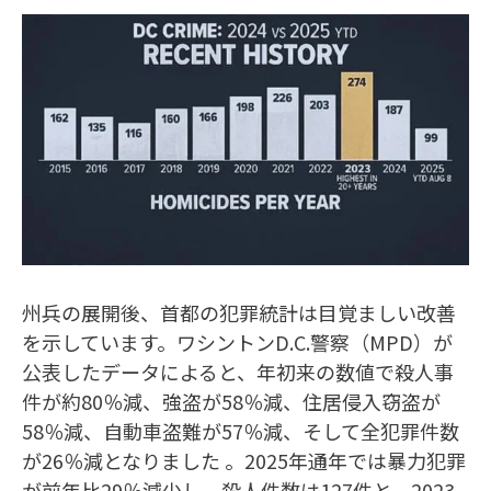
州兵の展開後、首都の犯罪統計は目覚ましい改善
を示しています。ワシントンD.C.警察（MPD）が
公表したデータによると、年初来の数値で殺人事
件が約80％減、強盗が58％減、住居侵入窃盗が
58％減、自動車盗難が57％減、そして全犯罪件数
が26％減となりました 。2025年通年では暴力犯罪
が前年比29％減少し、殺人件数は127件と、2023