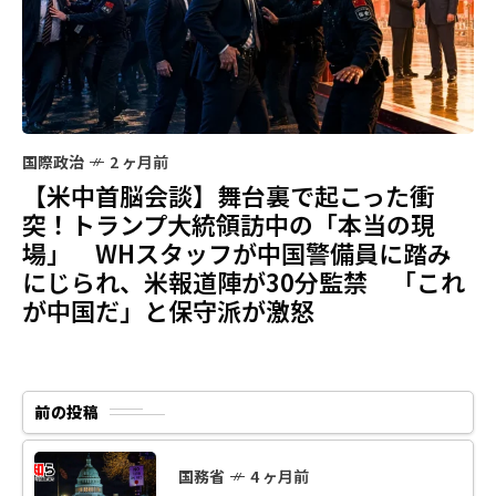
国際政治
2 ヶ月前
【米中首脳会談】舞台裏で起こった衝
突！トランプ大統領訪中の「本当の現
場」 WHスタッフが中国警備員に踏み
にじられ、米報道陣が30分監禁 「これ
が中国だ」と保守派が激怒
前の投稿
国務省
4 ヶ月前