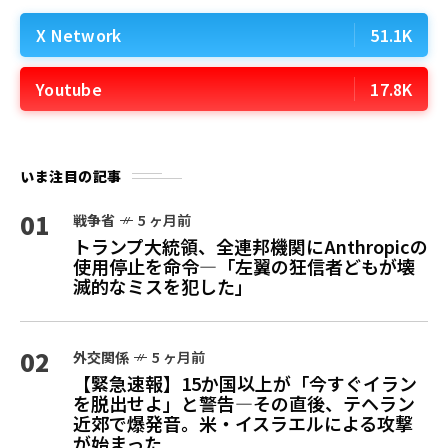
X Network
51.1K
Youtube
17.8K
いま注目の記事
01
戦争省
5 ヶ月前
トランプ大統領、全連邦機関にAnthropicの
使用停止を命令—「左翼の狂信者どもが壊
滅的なミスを犯した」
02
外交関係
5 ヶ月前
【緊急速報】15か国以上が「今すぐイラン
を脱出せよ」と警告—その直後、テヘラン
近郊で爆発音。米・イスラエルによる攻撃
が始まった