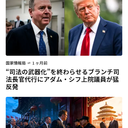
国家情報局
1 ヶ月前
“司法の武器化”を終わらせるブランチ司
法長官代行にアダム・シフ上院議員が猛
反発