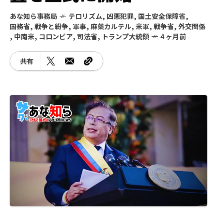
あな知ら事務局
テロリズム
,
凶悪犯罪
,
国土安全保障省
,
国務省
,
戦争と紛争
,
軍事
,
麻薬カルテル
,
米軍
,
戦争省
,
外交関係
,
中南米
,
コロンビア
,
司法省
,
トランプ大統領
4 ヶ月前
共有