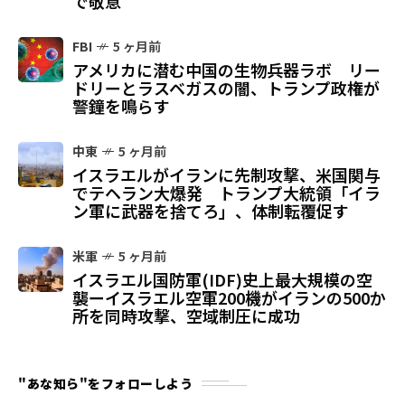
で敬意
FBI
5 ヶ月前
アメリカに潜む中国の生物兵器ラボ リー
ドリーとラスベガスの闇、トランプ政権が
警鐘を鳴らす
中東
5 ヶ月前
イスラエルがイランに先制攻撃、米国関与
でテヘラン大爆発 トランプ大統領「イラ
ン軍に武器を捨てろ」、体制転覆促す
米軍
5 ヶ月前
イスラエル国防軍(IDF)史上最大規模の空
襲ーイスラエル空軍200機がイランの500か
所を同時攻撃、空域制圧に成功
"あな知ら"をフォローしよう