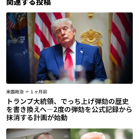
関連する投稿
米国政治
1 ヶ月前
トランプ大統領、でっち上げ弾劾の歴史
を書き換えへ—2度の弾劾を公式記録から
抹消する計画が始動