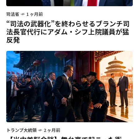
司法省
1 ヶ月前
“司法の武器化”を終わらせるブランチ司
法長官代行にアダム・シフ上院議員が猛
反発
トランプ大統領
2 ヶ月前