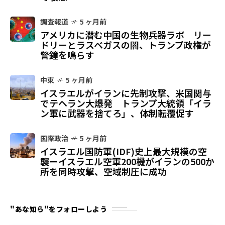
調査報道
5 ヶ月前
アメリカに潜む中国の生物兵器ラボ リー
ドリーとラスベガスの闇、トランプ政権が
警鐘を鳴らす
中東
5 ヶ月前
イスラエルがイランに先制攻撃、米国関与
でテヘラン大爆発 トランプ大統領「イラ
ン軍に武器を捨てろ」、体制転覆促す
国際政治
5 ヶ月前
イスラエル国防軍(IDF)史上最大規模の空
襲ーイスラエル空軍200機がイランの500か
所を同時攻撃、空域制圧に成功
"あな知ら"をフォローしよう