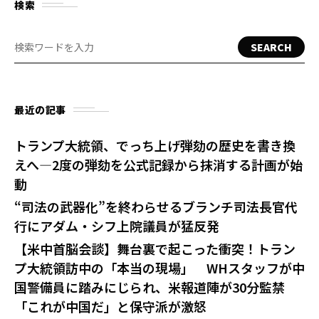
検索
SEARCH
最近の記事
トランプ大統領、でっち上げ弾劾の歴史を書き換
えへ—2度の弾劾を公式記録から抹消する計画が始
動
“司法の武器化”を終わらせるブランチ司法長官代
行にアダム・シフ上院議員が猛反発
【米中首脳会談】舞台裏で起こった衝突！トラン
プ大統領訪中の「本当の現場」 WHスタッフが中
国警備員に踏みにじられ、米報道陣が30分監禁
「これが中国だ」と保守派が激怒