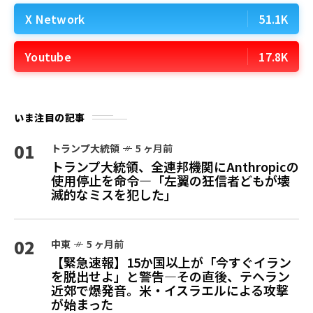
X Network
51.1K
Youtube
17.8K
いま注目の記事
01
トランプ大統領
5 ヶ月前
トランプ大統領、全連邦機関にAnthropicの
使用停止を命令—「左翼の狂信者どもが壊
滅的なミスを犯した」
02
中東
5 ヶ月前
【緊急速報】15か国以上が「今すぐイラン
を脱出せよ」と警告—その直後、テヘラン
近郊で爆発音。米・イスラエルによる攻撃
が始まった