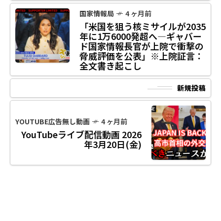
国家情報局
4 ヶ月前
「米国を狙う核ミサイルが2035
年に1万6000発超へ—ギャバー
ド国家情報長官が上院で衝撃の
脅威評価を公表」※上院証言：
全文書き起こし
新規投稿
YOUTUBE広告無し動画
4 ヶ月前
YouTubeライブ配信動画 2026
年3月20日(金)