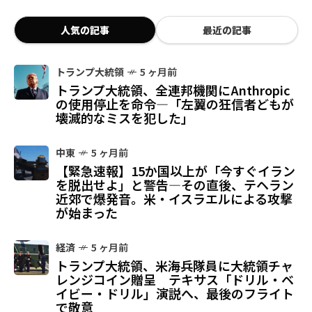
人気の記事
最近の記事
トランプ大統領
5 ヶ月前
トランプ大統領、全連邦機関にAnthropic
の使用停止を命令—「左翼の狂信者どもが
壊滅的なミスを犯した」
中東
5 ヶ月前
【緊急速報】15か国以上が「今すぐイラン
を脱出せよ」と警告—その直後、テヘラン
近郊で爆発音。米・イスラエルによる攻撃
が始まった
経済
5 ヶ月前
トランプ大統領、米海兵隊員に大統領チャ
レンジコイン贈呈 テキサス「ドリル・ベ
イビー・ドリル」演説へ、最後のフライト
で敬意