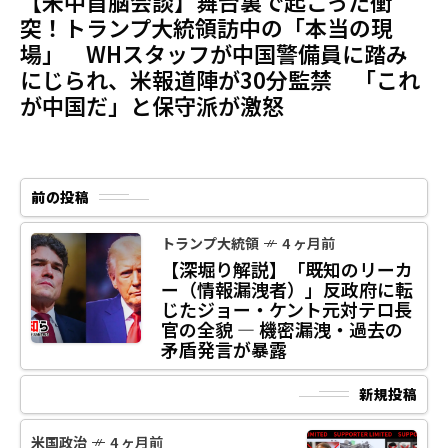
【米中首脳会談】舞台裏で起こった衝
突！トランプ大統領訪中の「本当の現
場」 WHスタッフが中国警備員に踏み
にじられ、米報道陣が30分監禁 「これ
が中国だ」と保守派が激怒
前の投稿
トランプ大統領
4 ヶ月前
【深堀り解説】「既知のリーカ
ー（情報漏洩者）」反政府に転
じたジョー・ケント元対テロ長
官の全貌 ― 機密漏洩・過去の
矛盾発言が暴露
新規投稿
米国政治
4 ヶ月前