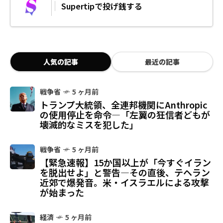
Supertipで投げ銭する
人気の記事
最近の記事
戦争省
5 ヶ月前
トランプ大統領、全連邦機関にAnthropic
の使用停止を命令—「左翼の狂信者どもが
壊滅的なミスを犯した」
戦争省
5 ヶ月前
【緊急速報】15か国以上が「今すぐイラン
を脱出せよ」と警告—その直後、テヘラン
近郊で爆発音。米・イスラエルによる攻撃
が始まった
経済
5 ヶ月前