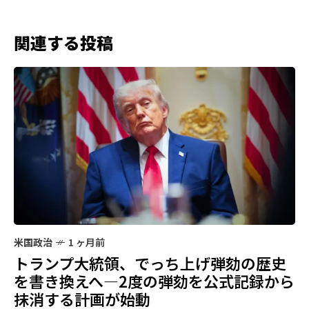
関連する投稿
米国政治
1 ヶ月前
トランプ大統領、でっち上げ弾劾の歴史
を書き換えへ—2度の弾劾を公式記録から
抹消する計画が始動