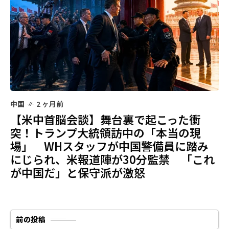
中国
2 ヶ月前
【米中首脳会談】舞台裏で起こった衝
突！トランプ大統領訪中の「本当の現
場」 WHスタッフが中国警備員に踏み
にじられ、米報道陣が30分監禁 「これ
が中国だ」と保守派が激怒
前の投稿