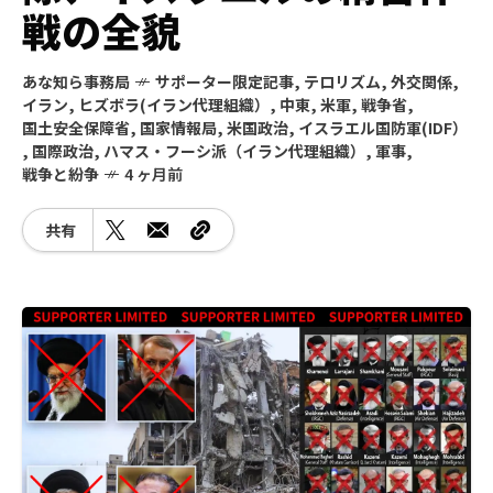
戦の全貌
あな知ら事務局
サポーター限定記事
,
テロリズム
,
外交関係
,
イラン
,
ヒズボラ(イラン代理組織）
,
中東
,
米軍
,
戦争省
,
国土安全保障省
,
国家情報局
,
米国政治
,
イスラエル国防軍(IDF）
,
国際政治
,
ハマス・フーシ派（イラン代理組織）
,
軍事
,
戦争と紛争
4 ヶ月前
共有