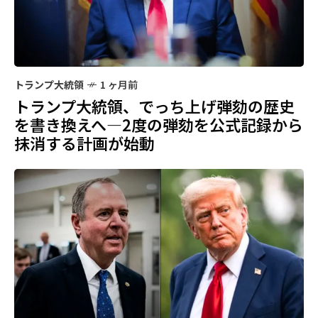
トランプ大統領
1 ヶ月前
トランプ大統領、でっち上げ弾劾の歴史
を書き換えへ—2度の弾劾を公式記録から
抹消する計画が始動