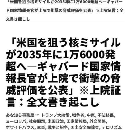
「米国を狙う核ミサイルが2035年に1万6000発超へ—ギャバー
ド国家情報長官が上院で衝撃の脅威評価を公表」※上院証言：全
文書き起こし
「米国を狙う核ミサイル
が2035年に1万6000発
超へ—ギャバード国家情
報長官が上院で衝撃の脅
威評価を公表」※上院証
言：全文書き起こし
あな知ら事務局
トランプ大統領
,
戦争省
,
中東
,
不法移民
,
ヨーロッパ
,
社会問題
,
米国政治
,
国家情報局
,
外交関係
,
ホワイトハウス
,
軍事
,
戦争と紛争
,
国土安全保障省
,
テロリズム