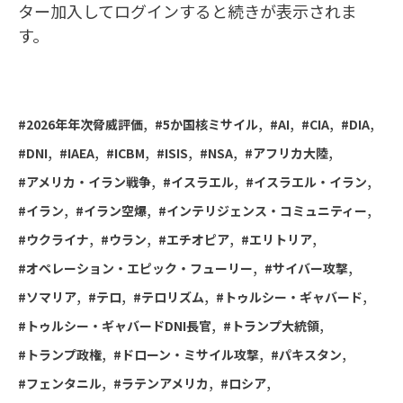
ター加入してログインすると続きが表示されま
す。
2026年年次脅威評価
5か国核ミサイル
AI
CIA
DIA
DNI
IAEA
ICBM
ISIS
NSA
アフリカ大陸
アメリカ・イラン戦争
イスラエル
イスラエル・イラン
イラン
イラン空爆
インテリジェンス・コミュニティー
ウクライナ
ウラン
エチオピア
エリトリア
オペレーション・エピック・フューリー
サイバー攻撃
ソマリア
テロ
テロリズム
トゥルシー・ギャバード
トゥルシー・ギャバードDNI長官
トランプ大統領
トランプ政権
ドローン・ミサイル攻撃
パキスタン
フェンタニル
ラテンアメリカ
ロシア