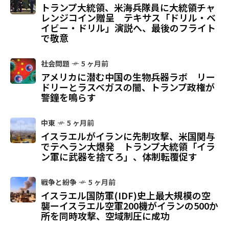
トランプ大統領、米海兵隊員に大統領チャ
レンジコイン贈呈 テキサス「ドリル・ベ
イビー・ドリル」演説へ、最後のフライト
で敬意
社会問題
5 ヶ月前
アメリカに潜む中国の生物兵器ラボ リー
ドリーとラスベガスの闇、トランプ政権が
警鐘を鳴らす
中東
5 ヶ月前
イスラエルがイランに先制攻撃、米国関与
でテヘラン大爆発 トランプ大統領「イラ
ン軍に武器を捨てろ」、体制転覆促す
戦争と紛争
5 ヶ月前
イスラエル国防軍(IDF)史上最大規模の空
襲ーイスラエル空軍200機がイランの500か
所を同時攻撃、空域制圧に成功