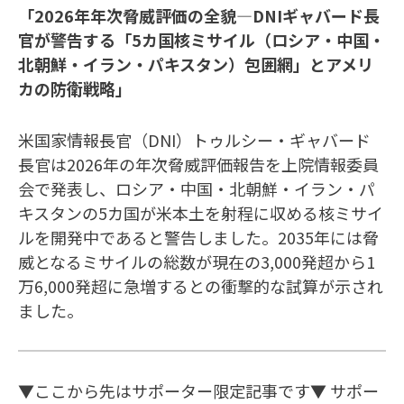
「2026年年次脅威評価の全貌—DNIギャバード長
官が警告する「5カ国核ミサイル（ロシア・中国
・
北朝鮮
・イラン・パキスタン）包囲網」とアメリ
カの防衛戦略」
米国家情報長官（DNI）トゥルシー・ギャバード
長官は2026年の年次脅威評価報告を上院情報委員
会で発表し、ロシア・中国・北朝鮮・イラン・パ
キスタンの5カ国が米本土を射程に収める核ミサイ
ルを開発中であると警告しました。2035年には脅
威となるミサイルの総数が現在の3,000発超から1
万6,000発超に急増するとの衝撃的な試算が示され
ました。
▼ここから先はサポーター限定記事です▼ サポー