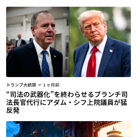
トランプ大統領
1 ヶ月前
“司法の武器化”を終わらせるブランチ司
法長官代行にアダム・シフ上院議員が猛
反発