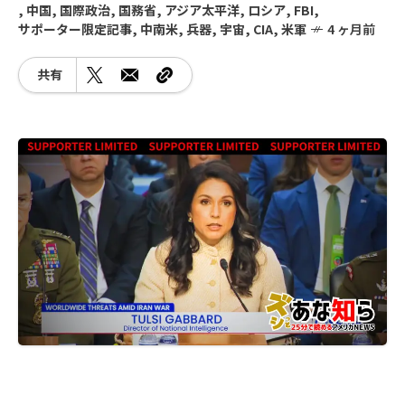
,
中国
,
国際政治
,
国務省
,
アジア太平洋
,
ロシア
,
FBI
,
サポーター限定記事
,
中南米
,
兵器
,
宇宙
,
CIA
,
米軍
4 ヶ月前
共有