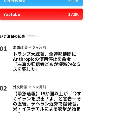
X Network
51.1K
Youtube
17.8K
いま注目の記事
01
米国政治
5 ヶ月前
トランプ大統領、全連邦機関に
Anthropicの使用停止を命令—
「左翼の狂信者どもが壊滅的なミ
スを犯した」
02
外交関係
5 ヶ月前
【緊急速報】15か国以上が「今す
ぐイランを脱出せよ」と警告—そ
の直後、テヘラン近郊で爆発音。
米・イスラエルによる攻撃が始ま