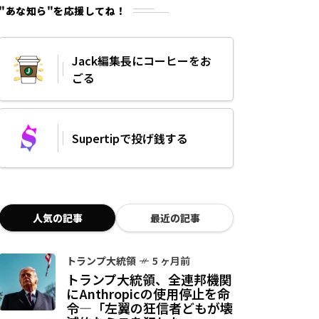
"あな知ら"を応援してね！
Jack編集長にコーヒーをお
ごる
Supertipで投げ銭する
人気の記事
最近の記事
トランプ大統領
5 ヶ月前
トランプ大統領、全連邦機関
にAnthropicの使用停止を命
令—「左翼の狂信者どもが壊