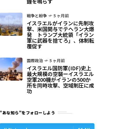
鐘を鳴らす
戦争と紛争
5 ヶ月前
イスラエルがイランに先制攻
撃、米国関与でテヘラン大爆
発 トランプ大統領「イラン
軍に武器を捨てろ」、体制転
覆促す
国際政治
5 ヶ月前
イスラエル国防軍(IDF)史上
最大規模の空襲ーイスラエル
空軍200機がイランの500か
所を同時攻撃、空域制圧に成
功
"あな知ら"をフォローしよう