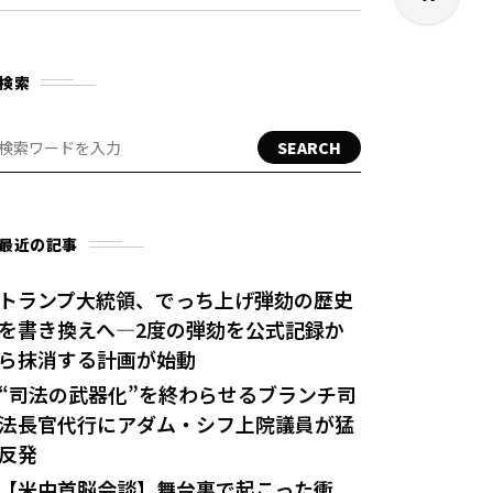
検索
SEARCH
最近の記事
トランプ大統領、でっち上げ弾劾の歴史
を書き換えへ—2度の弾劾を公式記録か
ら抹消する計画が始動
“司法の武器化”を終わらせるブランチ司
法長官代行にアダム・シフ上院議員が猛
反発
【米中首脳会談】舞台裏で起こった衝