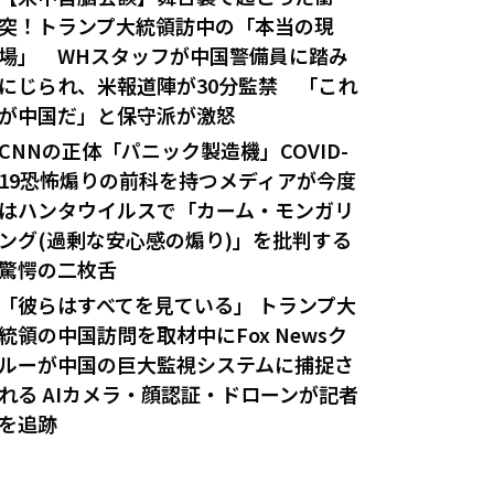
突！トランプ大統領訪中の「本当の現
場」 WHスタッフが中国警備員に踏み
にじられ、米報道陣が30分監禁 「これ
が中国だ」と保守派が激怒
CNNの正体「パニック製造機」COVID-
19恐怖煽りの前科を持つメディアが今度
はハンタウイルスで「カーム・モンガリ
ング(過剰な安心感の煽り)」を批判する
驚愕の二枚舌
「彼らはすべてを見ている」 トランプ大
統領の中国訪問を取材中にFox Newsク
ルーが中国の巨大監視システムに捕捉さ
れる AIカメラ・顔認証・ドローンが記者
を追跡