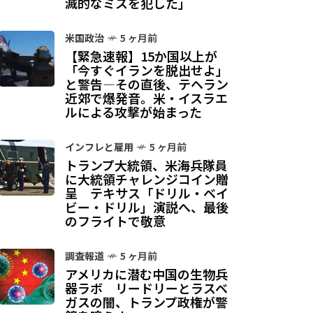
滅的なミスを犯した」
米国政治
5 ヶ月前
【緊急速報】15か国以上が
「今すぐイランを脱出せよ」
と警告—その直後、テヘラン
近郊で爆発音。米・イスラエ
ルによる攻撃が始まった
インフレと雇用
5 ヶ月前
トランプ大統領、米海兵隊員
に大統領チャレンジコイン贈
呈 テキサス「ドリル・ベイ
ビー・ドリル」演説へ、最後
のフライトで敬意
調査報道
5 ヶ月前
アメリカに潜む中国の生物兵
器ラボ リードリーとラスベ
ガスの闇、トランプ政権が警