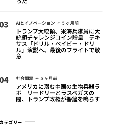
った
03
AIとイノベーション
5 ヶ月前
トランプ大統領、米海兵隊員に大
統領チャレンジコイン贈呈 テキ
サス「ドリル・ベイビー・ドリ
ル」演説へ、最後のフライトで敬
意
04
社会問題
5 ヶ月前
アメリカに潜む中国の生物兵器ラ
ボ リードリーとラスベガスの
闇、トランプ政権が警鐘を鳴らす
カテゴリー