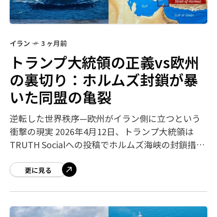
イラン
3 ヶ月前
トランプ大統領の正義vs欧州
の裏切り：ホルムズ封鎖が暴
いた同盟の亀裂
逆転した世界秩序—欧州がイラン側に立つという
衝撃の現実 2026年4月12日、トランプ大統領は
TRUTH Socialへの投稿でホルムズ海峡の封鎖措置
を宣言しました。これはイランの革命防衛隊
（IRGC）が海峡を実質的に支
更に見る