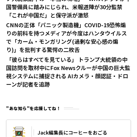
国警備員に踏みにじられ、米報道陣が30分監禁
「これが中国だ」と保守派が激怒
CNNの正体「パニック製造機」COVID-19恐怖煽
りの前科を持つメディアが今度はハンタウイルス
で「カーム・モンガリング(過剰な安心感の煽
り)」を批判する驚愕の二枚舌
「彼らはすべてを見ている」 トランプ大統領の中
国訪問を取材中にFox Newsクルーが中国の巨大監
視システムに捕捉される AIカメラ・顔認証・ドロ
ーンが記者を追跡
"あな知ら"を応援してね！
Jack編集長にコーヒーをおごる