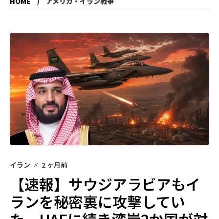
HOME
アメリカ・イラン戦争
イラン
2 ヶ月前
【速報】サウジアラビアもイ
ランを秘密裏に攻撃してい
た UAEに続き湾岸2か国が対