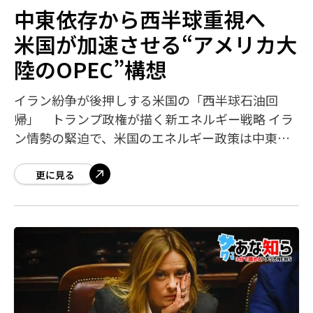
中東依存から西半球重視へ
米国が加速させる“アメリカ大
陸のOPEC”構想
イラン紛争が後押しする米国の「西半球石油回
帰」 トランプ政権が描く新エネルギー戦略 イラ
ン情勢の緊迫で、米国のエネルギー政策は中東依
存から西半球重視へ一段と傾いています。トラン
プ政権は、米国本土だけでなくベネズエラなど南
更に見る