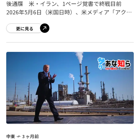
後通牒 米・イラン、1ページ覚書で終戦目前
2026年5月6日（米国日時）、米メディア「アクシ
オス」の独自報道により、米国とイランが「1ペー
ジの覚書（MOU）」の締結に向けて急
更に見る
中東
3 ヶ月前