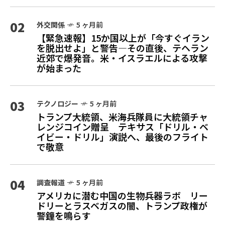
02
外交関係
5 ヶ月前
【緊急速報】15か国以上が「今すぐイラン
を脱出せよ」と警告—その直後、テヘラン
近郊で爆発音。米・イスラエルによる攻撃
が始まった
03
テクノロジー
5 ヶ月前
トランプ大統領、米海兵隊員に大統領チャ
レンジコイン贈呈 テキサス「ドリル・ベ
イビー・ドリル」演説へ、最後のフライト
で敬意
04
調査報道
5 ヶ月前
アメリカに潜む中国の生物兵器ラボ リー
ドリーとラスベガスの闇、トランプ政権が
警鐘を鳴らす