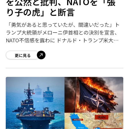
を公然と批判、NATOを「張
り子の虎」と断言
「勇気があると思っていたが、間違いだった」ト
ランプ大統領がメローニ伊首相との決別を宣言、
NATO不信感を露わに ドナルド・トランプ米大統
領は、イタリアのジョルジャ・メローニ首相に対
し「勇気があると思っていたが、それは誤り
更に見る