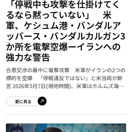
「停戦中も攻撃を仕掛けてく
るなら黙っていない」 米
軍、ケシュム港・バンダルア
ッバース・バンダルカルガン3
か所を電撃空爆ーイランへの
強力な警告
合意交渉の最中に電撃攻撃 米軍がイランの2つの
標的を空爆 「停戦違反ではない」と米当局が断
言 2026年5月7日(現地時間)、米軍はホルムズ海峡
の要衝に位置するイランのケシュム港(Qeshm
Port)とバンダルアッバー
更に見る