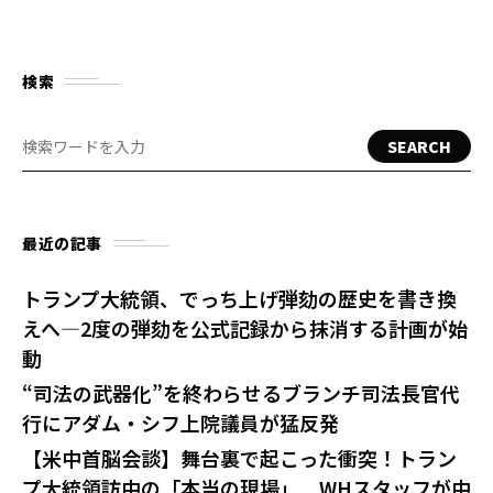
検索
SEARCH
最近の記事
トランプ大統領、でっち上げ弾劾の歴史を書き換
えへ—2度の弾劾を公式記録から抹消する計画が始
動
“司法の武器化”を終わらせるブランチ司法長官代
行にアダム・シフ上院議員が猛反発
【米中首脳会談】舞台裏で起こった衝突！トラン
プ大統領訪中の「本当の現場」 WHスタッフが中