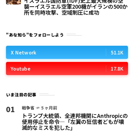
イスラエル国防軍(IDF)史上最大規模の空
襲ーイスラエル空軍200機がイランの500か
所を同時攻撃、空域制圧に成功
"あな知ら"をフォローしよう
X Network
51.1K
Youtube
17.8K
いま注目の記事
01
戦争省
5 ヶ月前
トランプ大統領、全連邦機関にAnthropicの
使用停止を命令—「左翼の狂信者どもが壊
滅的なミスを犯した」