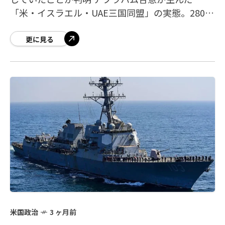
「米・イスラエル・UAE三国同盟」の実態。2800
発の攻撃に耐えたUAEが反撃に転じていた ラバン
島製油所空爆の主犯はイスラエルで
更に見る
米国政治
3 ヶ月前