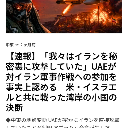
中東
2 ヶ月前
【速報】「我々はイランを秘
密裏に攻撃していた」UAEが
対イラン軍事作戦への参加を
事実上認める 米・イスラエ
ルと共に戦った湾岸の小国の
決断
◆中東の地殻変動 UAEが密かにイランを直接攻撃
していたことが判明 アブラハム合意が生んだ