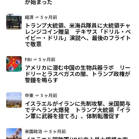
が始まった
経済
5 ヶ月前
トランプ大統領、米海兵隊員に大統領チャ
レンジコイン贈呈 テキサス「ドリル・ベ
イビー・ドリル」演説へ、最後のフライト
で敬意
FBI
5 ヶ月前
アメリカに潜む中国の生物兵器ラボ リー
ドリーとラスベガスの闇、トランプ政権が
警鐘を鳴らす
中東
5 ヶ月前
イスラエルがイランに先制攻撃、米国関与
でテヘラン大爆発 トランプ大統領「イラ
ン軍に武器を捨てろ」、体制転覆促す
米国政治
5 ヶ月前