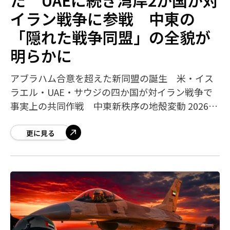
イラン戦争に参戦 中東の
「隠れた戦争同盟」の全貌が
明らかに
アブラハム合意を超えた新同盟の誕生 米・イス
ラエル・UAE・サウジの四か国が対イラン戦争で
事実上の共同作戦 中東新秩序の地殻変動 2026年
5月12日、ロイター通信が複数の関係筋の証言に基
づき、サウジアラビアが対イラン戦
更に見る