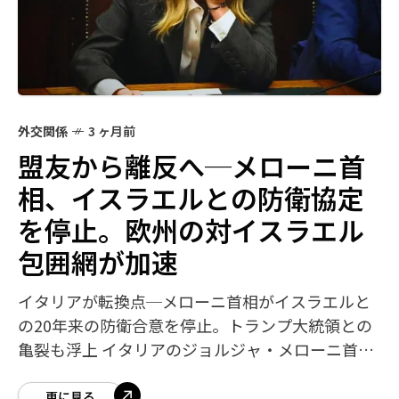
外交関係
3 ヶ月前
盟友から離反へ─メローニ首
相、イスラエルとの防衛協定
を停止。欧州の対イスラエル
包囲網が加速
イタリアが転換点─メローニ首相がイスラエルと
の20年来の防衛合意を停止。トランプ大統領との
亀裂も浮上 イタリアのジョルジャ・メローニ首相
が2026年4月14日、イスラエルとの防衛協定の自
動更新を停止すると発表しました。か
更に見る