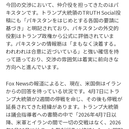
今回の交渉において、仲介役を担ってきたのはパ
キスタンです。トランプ大統領のTRUTH Social投
稿にも「パキスタンをはじめとする各国の要請に
基づき」と明記されており、パキスタンの外交的
役割はトランプ政権から公式に評価されていま
す。パキスタンの情報筋は「まもなく決着する。
われわれは合意に近づいている」と強い確信を持
って語っており、交渉の雰囲気は着実に前向きな
方向へと進んでいます。
Fox Newsの報道によると、現在、米国側はイラン
からの回答を待っている状況です。4月7日にトラ
ンプ大統領が2週間の停戦を命じ、その後も停戦が
延長されてきた経緯があります。トランプ大統領
は議会指導者への書簡の中で「2026年4月7日以
降、米軍とイランの間で一切の交戦はなく、2026