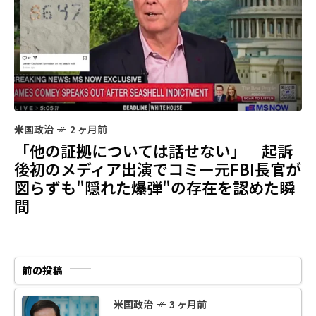
米国政治
2 ヶ月前
「他の証拠については話せない」 起訴
後初のメディア出演でコミー元FBI長官が
図らずも"隠れた爆弾"の存在を認めた瞬
間
前の投稿
米国政治
3 ヶ月前