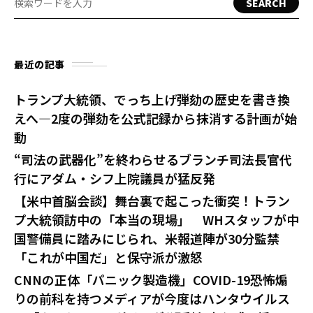
SEARCH
最近の記事
トランプ大統領、でっち上げ弾劾の歴史を書き換
えへ—2度の弾劾を公式記録から抹消する計画が始
動
“司法の武器化”を終わらせるブランチ司法長官代
行にアダム・シフ上院議員が猛反発
【米中首脳会談】舞台裏で起こった衝突！トラン
プ大統領訪中の「本当の現場」 WHスタッフが中
国警備員に踏みにじられ、米報道陣が30分監禁
「これが中国だ」と保守派が激怒
CNNの正体「パニック製造機」COVID-19恐怖煽
りの前科を持つメディアが今度はハンタウイルス