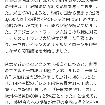
の封鎖は、世界経済に深刻な影響を与えてきまし
た。米国防省によると、約87か国から集まった2万
3,000人以上の船員がペルシャ湾内に足止めされ、
商船の通行が事実上不可能な状態が続いていまし
た。プロジェクト・フリーダムはこの危機に対応
するためにトランプ大統領が発動した作戦であ
り、米軍艦がイランのミサイルやドローンを迎撃
しながら商船護衛を開始しました。
合意が近いとのアクシオス報道が伝わると、世界
のエネルギー市場は即座に反応しました。米国産
WTI原油は最大15%急落して1バレル88ドルとな
り、国際指標のブレント原油も最大11%下落して
96ドルを記録しました。「米国株先物も上昇し、
欧州株指数DAX40は2.5%高となった」と伝えてお
り、 終戦合意への期待が世界の金融市場全体を押