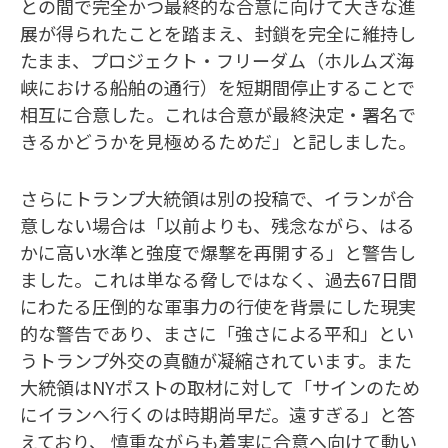
との間で完全かつ最終的な合意に向けて大きな進
展が得られたことを踏まえ、封鎖を完全に維持し
たまま、プロジェクト・フリーダム（ホルムズ海
峡における船舶の通行）を短期間停止することで
相互に合意した。これは合意が最終決定・署名で
きるかどうかを見極めるためだ」と記しました。
さらにトランプ大統領は別の投稿で、イランが合
意しない場合は「以前よりも、残念ながら、はる
かに高い水準と強度で爆撃を再開する」と警告し
ました。これは単なる脅しではなく、過去67日間
にわたる圧倒的な軍事力の行使を背景にした現実
的な警告であり、まさに「強さによる平和」とい
うトランプ外交の真髄が凝縮されています。また
大統領はNYポストの取材に対して「サインのため
にイランへ行くのは時期尚早だ。遠すぎる」と答
えており、 慎重ながらも着実に合意へ向けて動い