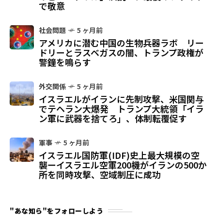
で敬意
社会問題
5 ヶ月前
アメリカに潜む中国の生物兵器ラボ リー
ドリーとラスベガスの闇、トランプ政権が
警鐘を鳴らす
外交関係
5 ヶ月前
イスラエルがイランに先制攻撃、米国関与
でテヘラン大爆発 トランプ大統領「イラ
ン軍に武器を捨てろ」、体制転覆促す
軍事
5 ヶ月前
イスラエル国防軍(IDF)史上最大規模の空
襲ーイスラエル空軍200機がイランの500か
所を同時攻撃、空域制圧に成功
"あな知ら"をフォローしよう