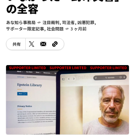
の全容
あな知ら事務局
注目裁判
,
司法省
,
凶悪犯罪
,
サポーター限定記事
,
社会問題
3 ヶ月前
共有