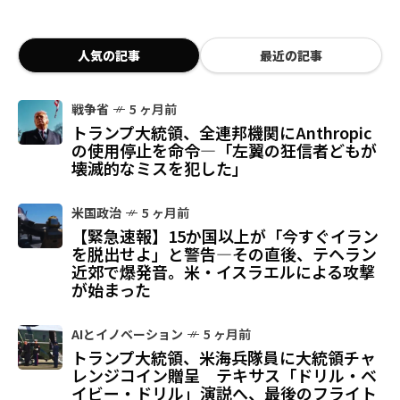
人気の記事
最近の記事
戦争省
5 ヶ月前
トランプ大統領、全連邦機関にAnthropic
の使用停止を命令—「左翼の狂信者どもが
壊滅的なミスを犯した」
米国政治
5 ヶ月前
【緊急速報】15か国以上が「今すぐイラン
を脱出せよ」と警告—その直後、テヘラン
近郊で爆発音。米・イスラエルによる攻撃
が始まった
AIとイノベーション
5 ヶ月前
トランプ大統領、米海兵隊員に大統領チャ
レンジコイン贈呈 テキサス「ドリル・ベ
イビー・ドリル」演説へ、最後のフライト