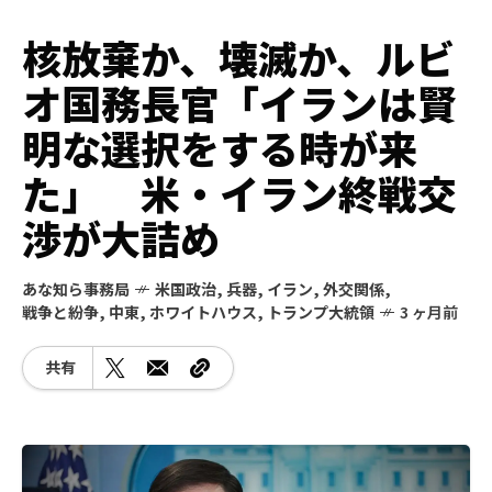
核放棄か、壊滅か、ルビ
オ国務長官「イランは賢
明な選択をする時が来
た」 米・イラン終戦交
渉が大詰め
あな知ら事務局
米国政治
,
兵器
,
イラン
,
外交関係
,
戦争と紛争
,
中東
,
ホワイトハウス
,
トランプ大統領
3 ヶ月前
共有