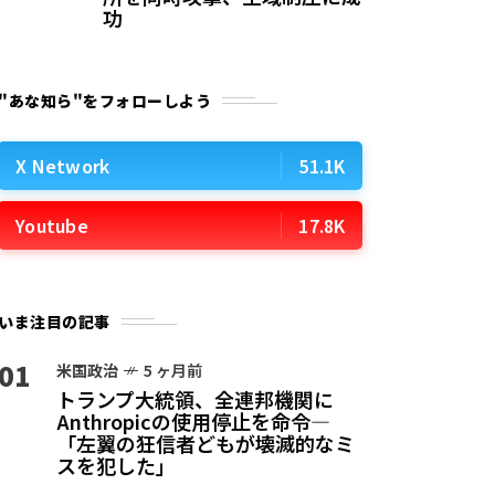
功
"あな知ら"をフォローしよう
X Network
51.1K
Youtube
17.8K
いま注目の記事
01
米国政治
5 ヶ月前
トランプ大統領、全連邦機関に
Anthropicの使用停止を命令—
「左翼の狂信者どもが壊滅的なミ
スを犯した」