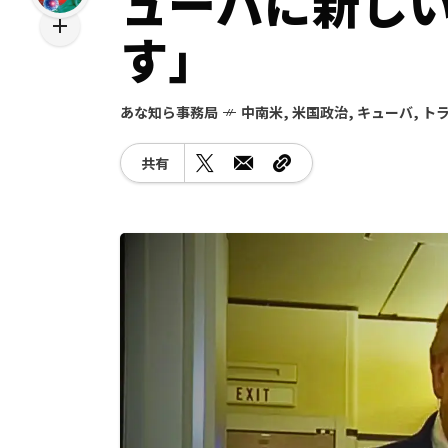
ューバに新し
す」
あな知ら事務局
中南米
,
米国政治
,
キューバ
,
ト
共有