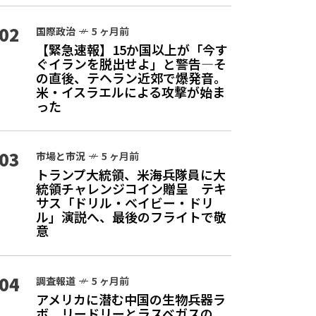
02
国際政治
5 ヶ月前
【緊急速報】15か国以上が「今す
ぐイランを脱出せよ」と警告—そ
の直後、テヘラン近郊で爆発音。
米・イスラエルによる攻撃が始ま
った
03
市場と市況
5 ヶ月前
トランプ大統領、米海兵隊員に大
統領チャレンジコイン贈呈 テキ
サス「ドリル・ベイビー・ドリ
ル」演説へ、最後のフライトで敬
意
04
調査報道
5 ヶ月前
アメリカに潜む中国の生物兵器ラ
ボ リードリーとラスベガスの