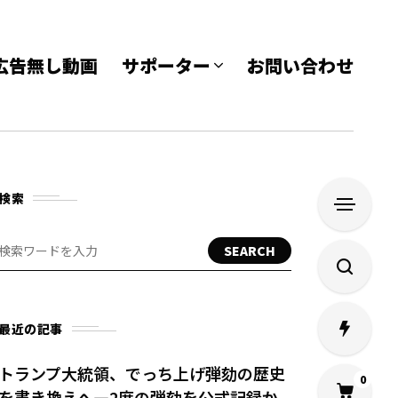
e 広告無し動画
サポーター
お問い合わせ
検索
SEARCH
最近の記事
トランプ大統領、でっち上げ弾劾の歴史
0
を書き換えへ—2度の弾劾を公式記録か