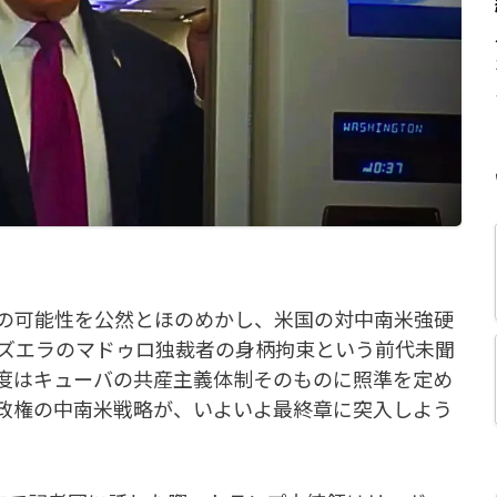
の可能性を公然とほのめかし、米国の対中南米強硬
ズエラのマドゥロ独裁者の身柄拘束という前代未聞
度はキューバの共産主義体制そのものに照準を定め
政権の中南米戦略が、いよいよ最終章に突入しよう