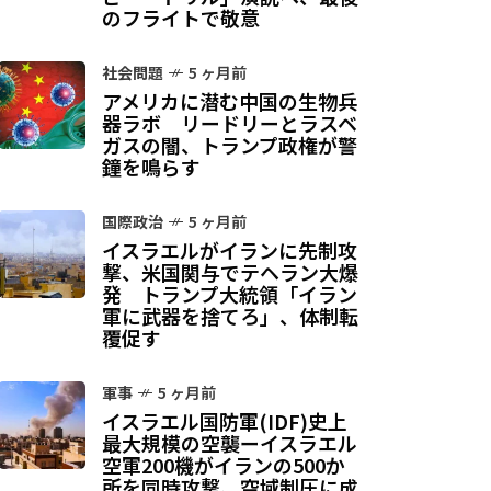
のフライトで敬意
社会問題
5 ヶ月前
アメリカに潜む中国の生物兵
器ラボ リードリーとラスベ
ガスの闇、トランプ政権が警
鐘を鳴らす
国際政治
5 ヶ月前
イスラエルがイランに先制攻
撃、米国関与でテヘラン大爆
発 トランプ大統領「イラン
軍に武器を捨てろ」、体制転
覆促す
軍事
5 ヶ月前
イスラエル国防軍(IDF)史上
最大規模の空襲ーイスラエル
空軍200機がイランの500か
所を同時攻撃、空域制圧に成