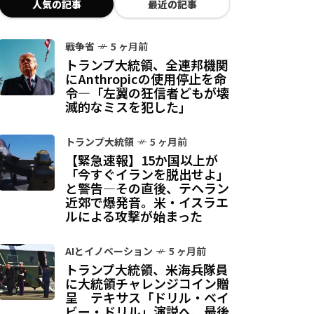
人気の記事
最近の記事
戦争省
5 ヶ月前
トランプ大統領、全連邦機関
にAnthropicの使用停止を命
令—「左翼の狂信者どもが壊
滅的なミスを犯した」
トランプ大統領
5 ヶ月前
【緊急速報】15か国以上が
「今すぐイランを脱出せよ」
と警告—その直後、テヘラン
近郊で爆発音。米・イスラエ
ルによる攻撃が始まった
AIとイノベーション
5 ヶ月前
トランプ大統領、米海兵隊員
に大統領チャレンジコイン贈
呈 テキサス「ドリル・ベイ
ビー・ドリル」演説へ、最後