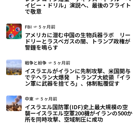
イビー・ドリル」演説へ、最後のフライト
で敬意
FBI
5 ヶ月前
アメリカに潜む中国の生物兵器ラボ リー
ドリーとラスベガスの闇、トランプ政権が
警鐘を鳴らす
戦争と紛争
5 ヶ月前
イスラエルがイランに先制攻撃、米国関与
でテヘラン大爆発 トランプ大統領「イラ
ン軍に武器を捨てろ」、体制転覆促す
中東
5 ヶ月前
イスラエル国防軍(IDF)史上最大規模の空
襲ーイスラエル空軍200機がイランの500か
所を同時攻撃、空域制圧に成功