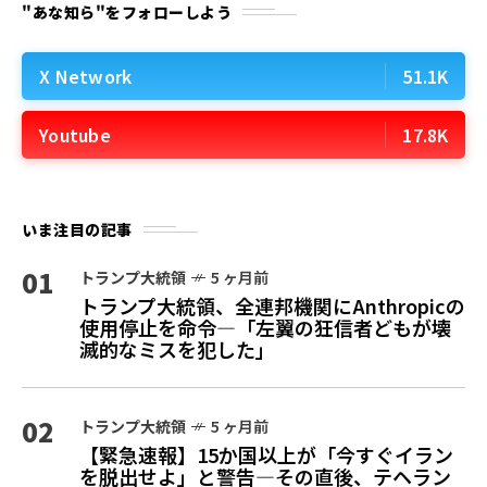
"あな知ら"をフォローしよう
X Network
51.1K
Youtube
17.8K
いま注目の記事
01
トランプ大統領
5 ヶ月前
トランプ大統領、全連邦機関にAnthropicの
使用停止を命令—「左翼の狂信者どもが壊
滅的なミスを犯した」
02
トランプ大統領
5 ヶ月前
【緊急速報】15か国以上が「今すぐイラン
を脱出せよ」と警告—その直後、テヘラン