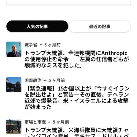
人気の記事
最近の記事
戦争省
5 ヶ月前
トランプ大統領、全連邦機関にAnthropic
の使用停止を命令—「左翼の狂信者どもが
壊滅的なミスを犯した」
国際政治
5 ヶ月前
【緊急速報】15か国以上が「今すぐイラン
を脱出せよ」と警告—その直後、テヘラン
近郊で爆発音。米・イスラエルによる攻撃
が始まった
市場と市況
5 ヶ月前
トランプ大統領、米海兵隊員に大統領チャ
レンジコイン贈呈 テキサス「ドリル・ベ