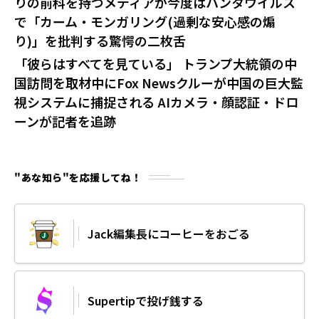
りの前科を持つメディアが今度はハンタウイルス
で「カーム・モンガリング(過剰な安心感の煽
り)」を批判する驚愕の二枚舌
「彼らはすべてを見ている」 トランプ大統領の中
国訪問を取材中にFox Newsクルーが中国の巨大監
視システムに捕捉される AIカメラ・顔認証・ドロ
ーンが記者を追跡
"あな知ら"を応援してね！
Jack編集長にコーヒーをおごる
Supertipで投げ銭する