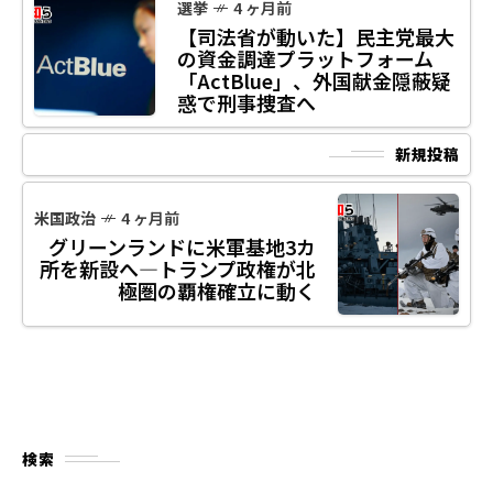
選挙
4 ヶ月前
【司法省が動いた】民主党最大
の資金調達プラットフォーム
「ActBlue」、外国献金隠蔽疑
惑で刑事捜査へ
新規投稿
米国政治
4 ヶ月前
グリーンランドに米軍基地3カ
所を新設へ―トランプ政権が北
極圏の覇権確立に動く
検索