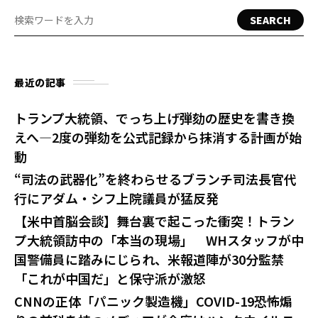
SEARCH
最近の記事
トランプ大統領、でっち上げ弾劾の歴史を書き換
えへ—2度の弾劾を公式記録から抹消する計画が始
動
“司法の武器化”を終わらせるブランチ司法長官代
行にアダム・シフ上院議員が猛反発
【米中首脳会談】舞台裏で起こった衝突！トラン
プ大統領訪中の「本当の現場」 WHスタッフが中
国警備員に踏みにじられ、米報道陣が30分監禁
「これが中国だ」と保守派が激怒
CNNの正体「パニック製造機」COVID-19恐怖煽