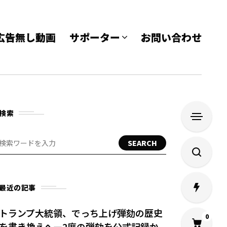
e 広告無し動画
サポーター
お問い合わせ
検索
SEARCH
最近の記事
トランプ大統領、でっち上げ弾劾の歴史
0
を書き換えへ—2度の弾劾を公式記録か