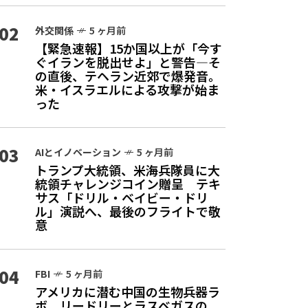
02
外交関係
5 ヶ月前
【緊急速報】15か国以上が「今す
ぐイランを脱出せよ」と警告—そ
の直後、テヘラン近郊で爆発音。
米・イスラエルによる攻撃が始ま
った
03
AIとイノベーション
5 ヶ月前
トランプ大統領、米海兵隊員に大
統領チャレンジコイン贈呈 テキ
サス「ドリル・ベイビー・ドリ
ル」演説へ、最後のフライトで敬
意
04
FBI
5 ヶ月前
アメリカに潜む中国の生物兵器ラ
ボ リードリーとラスベガスの