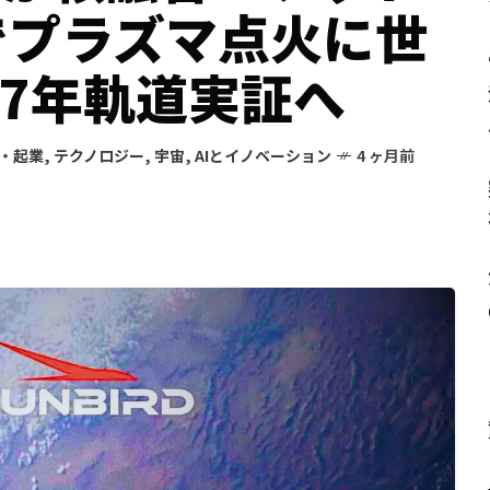
」でプラズマ点火に世
27年軌道実証へ
・起業
,
テクノロジー
,
宇宙
,
AIとイノベーション
4 ヶ月前