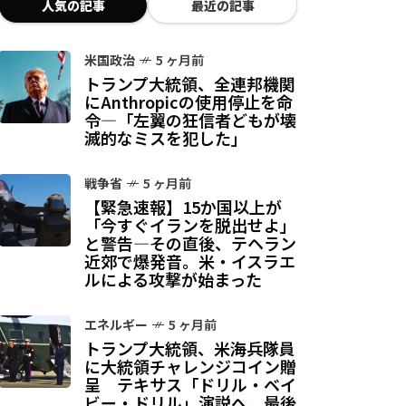
人気の記事
最近の記事
米国政治
5 ヶ月前
トランプ大統領、全連邦機関
にAnthropicの使用停止を命
令—「左翼の狂信者どもが壊
滅的なミスを犯した」
戦争省
5 ヶ月前
【緊急速報】15か国以上が
「今すぐイランを脱出せよ」
と警告—その直後、テヘラン
近郊で爆発音。米・イスラエ
ルによる攻撃が始まった
エネルギー
5 ヶ月前
トランプ大統領、米海兵隊員
に大統領チャレンジコイン贈
呈 テキサス「ドリル・ベイ
ビー・ドリル」演説へ、最後