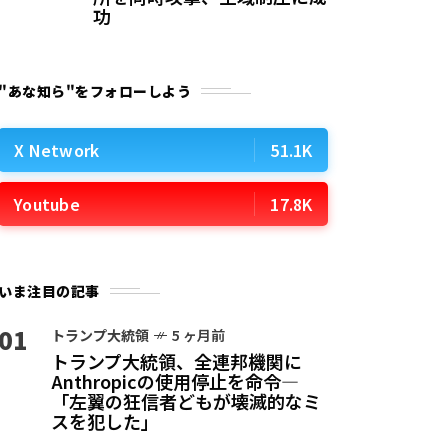
功
"あな知ら"をフォローしよう
X Network
51.1K
Youtube
17.8K
いま注目の記事
01
トランプ大統領
5 ヶ月前
トランプ大統領、全連邦機関に
Anthropicの使用停止を命令—
「左翼の狂信者どもが壊滅的なミ
スを犯した」