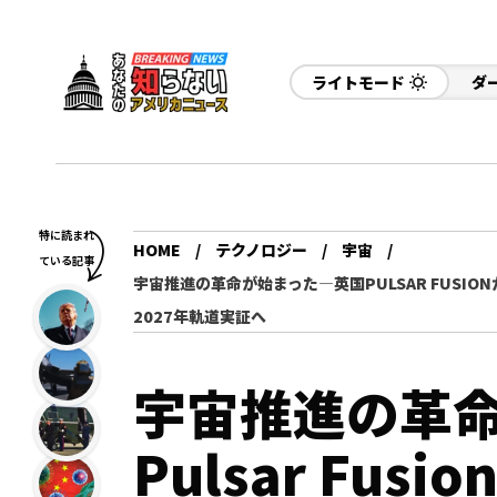
ライトモード
ダ
特に読まれ
HOME
テクノロジー
宇宙
ている記事
宇宙推進の革命が始まった—英国PULSAR FUSI
2027年軌道実証へ
宇宙推進の革
Pulsar Fu