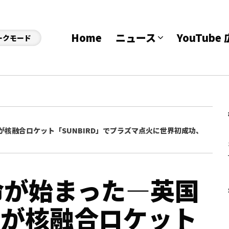
Home
ニュース
YouTub
ークモード
ONが核融合ロケット「SUNBIRD」でプラズマ点火に世界初成功、
命が始まった—英国
sionが核融合ロケット