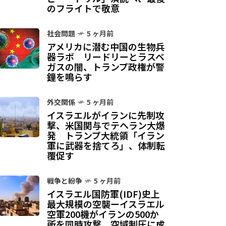
のフライトで敬意
社会問題
5 ヶ月前
アメリカに潜む中国の生物兵
器ラボ リードリーとラスベ
ガスの闇、トランプ政権が警
鐘を鳴らす
外交関係
5 ヶ月前
イスラエルがイランに先制攻
撃、米国関与でテヘラン大爆
発 トランプ大統領「イラン
軍に武器を捨てろ」、体制転
覆促す
戦争と紛争
5 ヶ月前
イスラエル国防軍(IDF)史上
最大規模の空襲ーイスラエル
空軍200機がイランの500か
所を同時攻撃、空域制圧に成