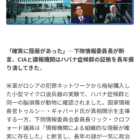
「確実に隠蔽があった」―下院情報委員長が断
言、CIAと諜報機関はハバナ症候群の証拠を長年握
り潰してきた
。
米軍がロシアの犯罪ネットワークから極秘購入し
た小型マイクロ波兵器の実験で、ハバナ症候群と
同一の脳損傷が動物に確認されました。国家情報
長官トゥルシ―・ギャバード氏が真相開示を主導
する一方、下院情報委員会委員長リック・クロフ
ォード議員は「情報機関による組織的な隠蔽が確
実に存在した」と断言し、長年の謎が一気に政治