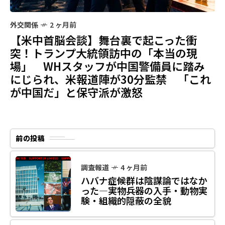
外交関係
2 ヶ月前
【米中首脳会談】舞台裏で起こった衝
突！トランプ大統領訪中の「本当の現
場」 WHスタッフが中国警備員に踏み
にじられ、米報道陣が30分監禁 「これ
が中国だ」と保守派が激怒
前の投稿
調査報道
4 ヶ月前
ハバナ症候群は陰謀論ではなか
った―実物兵器の入手・動物実
験・組織的隠蔽の全貌