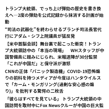
トランプ大統領、でっち上げ弾劾の歴史を書き換
えへ—2度の弾劾を公式記録から抹消する計画が始
動
“司法の武器化”を終わらせるブランチ司法長官代
行にアダム・シフ上院議員が猛反発
【米中首脳会談】舞台裏で起こった衝突！トラン
プ大統領訪中の「本当の現場」 WHスタッフが中
国警備員に踏みにじられ、米報道陣が30分監禁
「これが中国だ」と保守派が激怒
CNNの正体「パニック製造機」COVID-19恐怖煽
りの前科を持つメディアが今度はハンタウイルス
で「カーム・モンガリング(過剰な安心感の煽
り)」を批判する驚愕の二枚舌
「彼らはすべてを見ている」 トランプ大統領の中
国訪問を取材中にFox Newsクルーが中国の巨大監