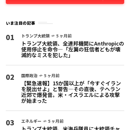
いま注目の記事
01
トランプ大統領
5 ヶ月前
トランプ大統領、全連邦機関にAnthropicの
使用停止を命令—「左翼の狂信者どもが壊
滅的なミスを犯した」
02
国際政治
5 ヶ月前
【緊急速報】15か国以上が「今すぐイラン
を脱出せよ」と警告—その直後、テヘラン
近郊で爆発音。米・イスラエルによる攻撃
が始まった
03
エネルギー
5 ヶ月前
トランプ大統領、米海兵隊員に大統領チャ