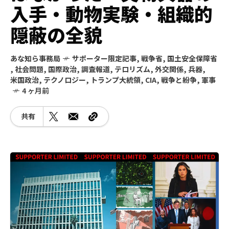
入手・動物実験・組織的
隠蔽の全貌
あな知ら事務局
サポーター限定記事
,
戦争省
,
国土安全保障省
,
社会問題
,
国際政治
,
調査報道
,
テロリズム
,
外交関係
,
兵器
,
米国政治
,
テクノロジー
,
トランプ大統領
,
CIA
,
戦争と紛争
,
軍事
4 ヶ月前
共有