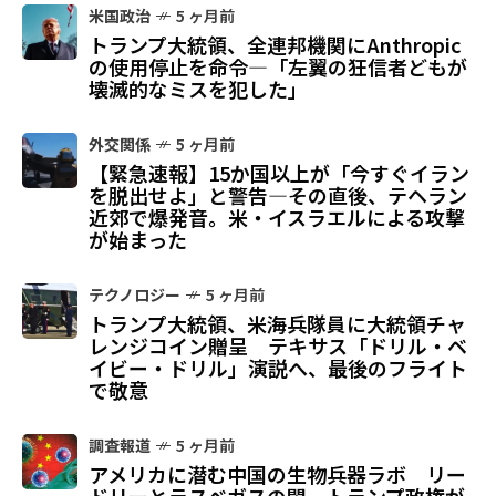
米国政治
5 ヶ月前
トランプ大統領、全連邦機関にAnthropic
の使用停止を命令—「左翼の狂信者どもが
壊滅的なミスを犯した」
外交関係
5 ヶ月前
【緊急速報】15か国以上が「今すぐイラン
を脱出せよ」と警告—その直後、テヘラン
近郊で爆発音。米・イスラエルによる攻撃
が始まった
テクノロジー
5 ヶ月前
トランプ大統領、米海兵隊員に大統領チャ
レンジコイン贈呈 テキサス「ドリル・ベ
イビー・ドリル」演説へ、最後のフライト
で敬意
調査報道
5 ヶ月前
アメリカに潜む中国の生物兵器ラボ リー
ドリーとラスベガスの闇、トランプ政権が