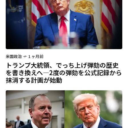
米国政治
1 ヶ月前
トランプ大統領、でっち上げ弾劾の歴史
を書き換えへ—2度の弾劾を公式記録から
抹消する計画が始動