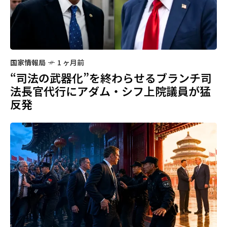
国家情報局
1 ヶ月前
“司法の武器化”を終わらせるブランチ司
法長官代行にアダム・シフ上院議員が猛
反発