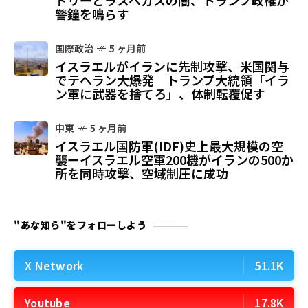
警鐘を鳴らす
国際政治
5 ヶ月前
イスラエルがイランに先制攻撃、米国関与
でテヘラン大爆発 トランプ大統領「イラ
ン軍に武器を捨てろ」、体制転覆促す
中東
5 ヶ月前
イスラエル国防軍(IDF)史上最大規模の空
襲ーイスラエル空軍200機がイランの500か
所を同時攻撃、空域制圧に成功
"あな知ら"をフォローしよう
X Network
51.1K
Youtube
17.8K