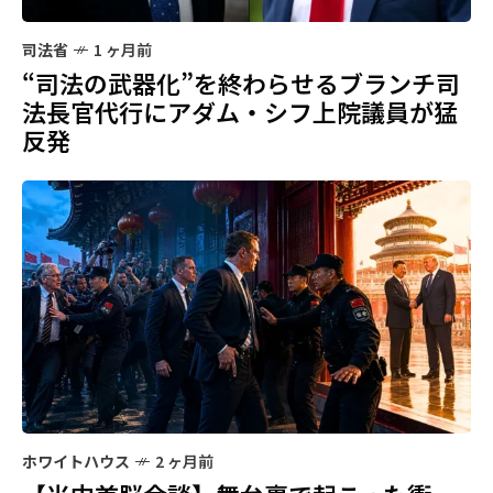
司法省
1 ヶ月前
“司法の武器化”を終わらせるブランチ司
法長官代行にアダム・シフ上院議員が猛
反発
ホワイトハウス
2 ヶ月前