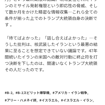
ンのミサイル発射権限という即応性の脅威、そし
て数か月をかけた精密な情報収集—これら全ての
条件が揃った上でのトランプ大統領自身の決断で
す 。
「待てばよかった」「話し合えばよかった」—そ
うした批判は、核武装したイランという最悪の結
果に至ることを想定できていない議論です。47年
間続いたイランの米国への敵対行動に終止符を打
つ決断を下したのは、間違いなくトランプ大統領
その人だったのです。
B-2
B-2スピリット爆撃機
アメリカ・イラン戦争
アリー・ハメネイ師
イスラエル
イスラエル・イラン