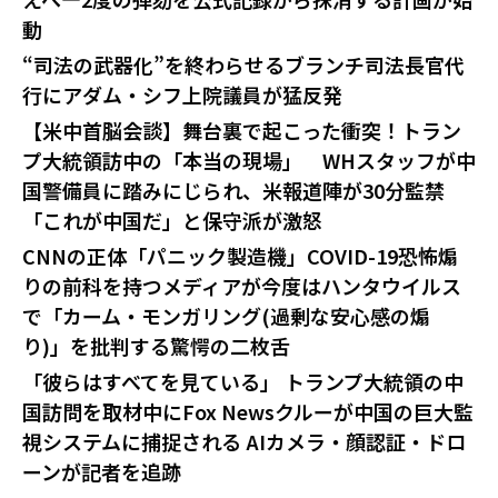
動
“司法の武器化”を終わらせるブランチ司法長官代
行にアダム・シフ上院議員が猛反発
【米中首脳会談】舞台裏で起こった衝突！トラン
プ大統領訪中の「本当の現場」 WHスタッフが中
国警備員に踏みにじられ、米報道陣が30分監禁
「これが中国だ」と保守派が激怒
CNNの正体「パニック製造機」COVID-19恐怖煽
りの前科を持つメディアが今度はハンタウイルス
で「カーム・モンガリング(過剰な安心感の煽
り)」を批判する驚愕の二枚舌
「彼らはすべてを見ている」 トランプ大統領の中
国訪問を取材中にFox Newsクルーが中国の巨大監
視システムに捕捉される AIカメラ・顔認証・ドロ
ーンが記者を追跡