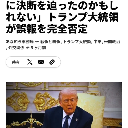
に決断を迫ったのかもし
れない」トランプ大統領
が誤報を完全否定
あな知ら事務局
戦争と紛争
,
トランプ大統領
,
中東
,
米国政治
,
外交関係
5 ヶ月前
共有