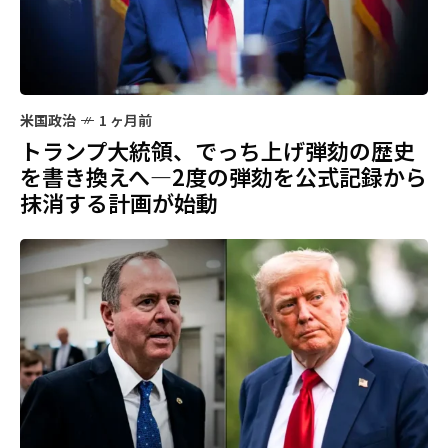
米国政治
1 ヶ月前
トランプ大統領、でっち上げ弾劾の歴史
を書き換えへ—2度の弾劾を公式記録から
抹消する計画が始動