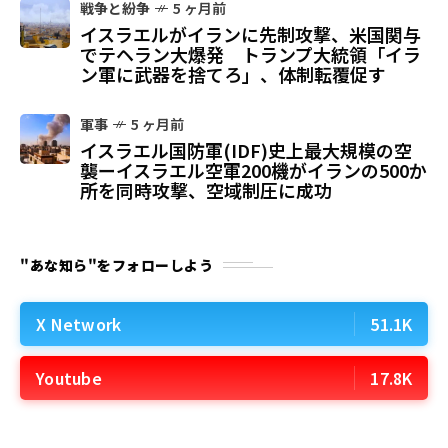
戦争と紛争
5 ヶ月前
イスラエルがイランに先制攻撃、米国関与
でテヘラン大爆発 トランプ大統領「イラ
ン軍に武器を捨てろ」、体制転覆促す
軍事
5 ヶ月前
イスラエル国防軍(IDF)史上最大規模の空
襲ーイスラエル空軍200機がイランの500か
所を同時攻撃、空域制圧に成功
"あな知ら"をフォローしよう
X Network
51.1K
Youtube
17.8K