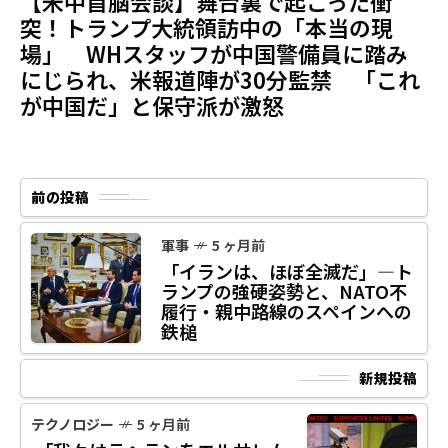
【米中首脳会談】舞台裏で起こった衝
突！トランプ大統領訪中の「本当の現
場」 WHスタッフが中国警備員に踏み
にじられ、米報道陣が30分監禁 「これ
が中国だ」と保守派が激怒
前の投稿
軍事
5 ヶ月前
「イランは、ほぼ全滅だ」—ト
ランプの強硬姿勢と、NATO不
履行・親中路線のスペインへの
鉄槌
新規投稿
テクノロジー
5 ヶ月前