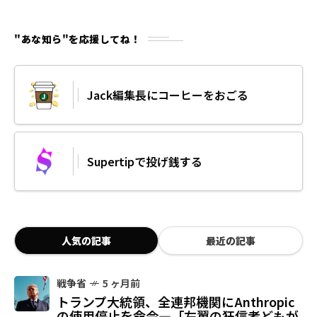
"あな知ら"を応援してね！
Jack編集長にコーヒーをおごる
Supertipで投げ銭する
人気の記事
最近の記事
戦争省
5 ヶ月前
トランプ大統領、全連邦機関にAnthropic
の使用停止を命令—「左翼の狂信者どもが