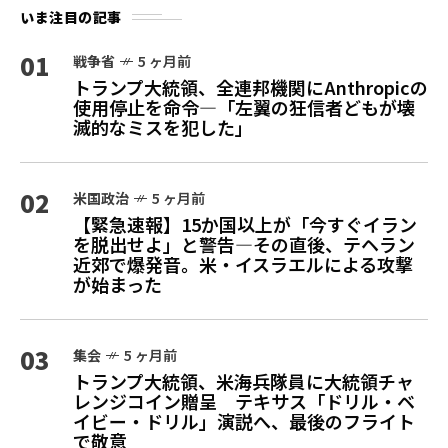
いま注目の記事
01
戦争省
5 ヶ月前
トランプ大統領、全連邦機関にAnthropicの
使用停止を命令—「左翼の狂信者どもが壊
滅的なミスを犯した」
02
米国政治
5 ヶ月前
【緊急速報】15か国以上が「今すぐイラン
を脱出せよ」と警告—その直後、テヘラン
近郊で爆発音。米・イスラエルによる攻撃
が始まった
03
集会
5 ヶ月前
トランプ大統領、米海兵隊員に大統領チャ
レンジコイン贈呈 テキサス「ドリル・ベ
イビー・ドリル」演説へ、最後のフライト
で敬意