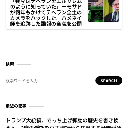
「我々はテヘランをエルサレム
のように知っていた」ーモサド
が何年もかけてテヘラン全土の
カメラをハックした。ハメネイ
師を追跡した諜報の全貌を公開
検索
SEARCH
最近の記事
トランプ大統領、でっち上げ弾劾の歴史を書き換
えへ—2度の弾劾を公式記録から抹消する計画が始