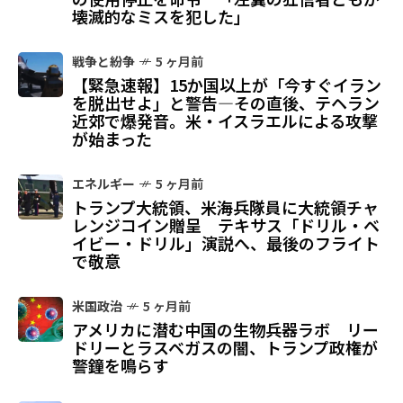
壊滅的なミスを犯した」
戦争と紛争
5 ヶ月前
【緊急速報】15か国以上が「今すぐイラン
を脱出せよ」と警告—その直後、テヘラン
近郊で爆発音。米・イスラエルによる攻撃
が始まった
エネルギー
5 ヶ月前
トランプ大統領、米海兵隊員に大統領チャ
レンジコイン贈呈 テキサス「ドリル・ベ
イビー・ドリル」演説へ、最後のフライト
で敬意
米国政治
5 ヶ月前
アメリカに潜む中国の生物兵器ラボ リー
ドリーとラスベガスの闇、トランプ政権が
警鐘を鳴らす