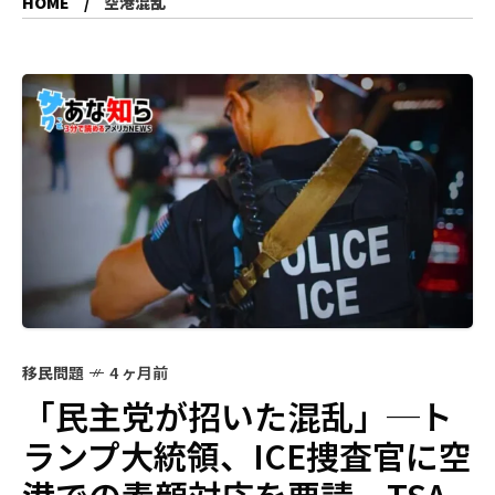
HOME
空港混乱
移民問題
4 ヶ月前
「民主党が招いた混乱」─ト
ランプ大統領、ICE捜査官に空
港での素顔対応を要請、TSA