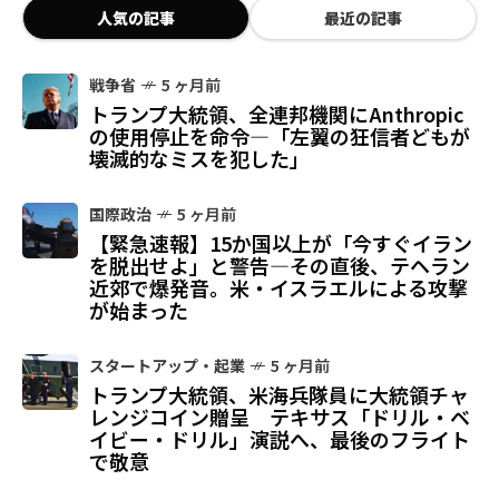
人気の記事
最近の記事
戦争省
5 ヶ月前
トランプ大統領、全連邦機関にAnthropic
の使用停止を命令—「左翼の狂信者どもが
壊滅的なミスを犯した」
国際政治
5 ヶ月前
【緊急速報】15か国以上が「今すぐイラン
を脱出せよ」と警告—その直後、テヘラン
近郊で爆発音。米・イスラエルによる攻撃
が始まった
スタートアップ・起業
5 ヶ月前
トランプ大統領、米海兵隊員に大統領チャ
レンジコイン贈呈 テキサス「ドリル・ベ
イビー・ドリル」演説へ、最後のフライト
で敬意