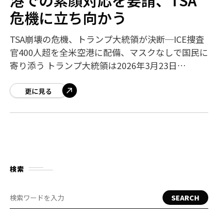
危機に立ち向かう
TSA崩壊の危機、トランプ大統領が決断─ICE捜査
官400人超を全米空港に配備、マスクなしで国民に
寄り添う トランプ大統領は2026年3月23日
（月）、部分的な政府機関閉鎖により深刻な人員
不足に陥った米国運輸保安局（TS
更に見る
検索
SEARCH