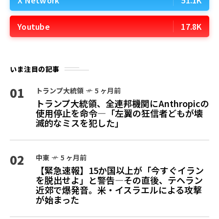
Youtube
17.8K
いま注目の記事
01
トランプ大統領
5 ヶ月前
トランプ大統領、全連邦機関にAnthropicの
使用停止を命令—「左翼の狂信者どもが壊
滅的なミスを犯した」
02
中東
5 ヶ月前
【緊急速報】15か国以上が「今すぐイラン
を脱出せよ」と警告—その直後、テヘラン
近郊で爆発音。米・イスラエルによる攻撃
が始まった