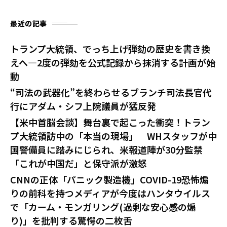
最近の記事
トランプ大統領、でっち上げ弾劾の歴史を書き換
えへ—2度の弾劾を公式記録から抹消する計画が始
動
“司法の武器化”を終わらせるブランチ司法長官代
行にアダム・シフ上院議員が猛反発
【米中首脳会談】舞台裏で起こった衝突！トラン
プ大統領訪中の「本当の現場」 WHスタッフが中
国警備員に踏みにじられ、米報道陣が30分監禁
「これが中国だ」と保守派が激怒
CNNの正体「パニック製造機」COVID-19恐怖煽
りの前科を持つメディアが今度はハンタウイルス
で「カーム・モンガリング(過剰な安心感の煽
り)」を批判する驚愕の二枚舌