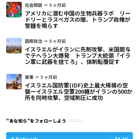
社会問題
5 ヶ月前
アメリカに潜む中国の生物兵器ラボ リー
ドリーとラスベガスの闇、トランプ政権が
警鐘を鳴らす
国際政治
5 ヶ月前
イスラエルがイランに先制攻撃、米国関与
でテヘラン大爆発 トランプ大統領「イラ
ン軍に武器を捨てろ」、体制転覆促す
軍事
5 ヶ月前
イスラエル国防軍(IDF)史上最大規模の空
襲ーイスラエル空軍200機がイランの500か
所を同時攻撃、空域制圧に成功
"あな知ら"をフォローしよう
X Network
51.1K