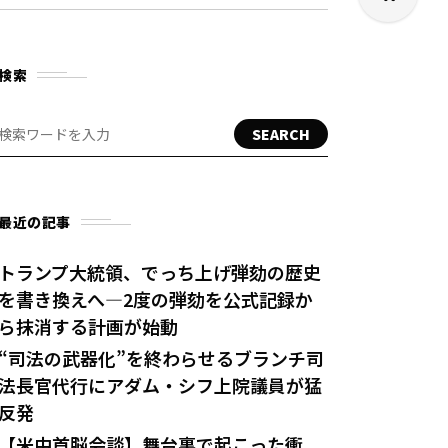
検索
SEARCH
最近の記事
トランプ大統領、でっち上げ弾劾の歴史
を書き換えへ—2度の弾劾を公式記録か
ら抹消する計画が始動
“司法の武器化”を終わらせるブランチ司
法長官代行にアダム・シフ上院議員が猛
反発
【米中首脳会談】舞台裏で起こった衝