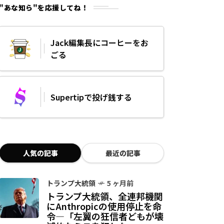
"あな知ら"を応援してね！
Jack編集長にコーヒーをお
ごる
Supertipで投げ銭する
人気の記事
最近の記事
トランプ大統領
5 ヶ月前
トランプ大統領、全連邦機関
にAnthropicの使用停止を命
令—「左翼の狂信者どもが壊