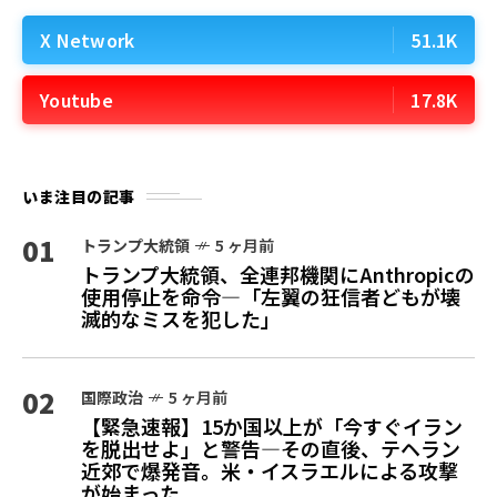
X Network
51.1K
Youtube
17.8K
いま注目の記事
01
トランプ大統領
5 ヶ月前
トランプ大統領、全連邦機関にAnthropicの
使用停止を命令—「左翼の狂信者どもが壊
滅的なミスを犯した」
02
国際政治
5 ヶ月前
【緊急速報】15か国以上が「今すぐイラン
を脱出せよ」と警告—その直後、テヘラン
近郊で爆発音。米・イスラエルによる攻撃
が始まった