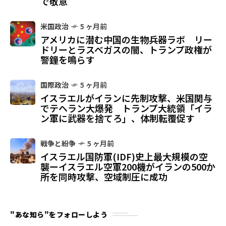
で敬意
米国政治
5 ヶ月前
アメリカに潜む中国の生物兵器ラボ リー
ドリーとラスベガスの闇、トランプ政権が
警鐘を鳴らす
国際政治
5 ヶ月前
イスラエルがイランに先制攻撃、米国関与
でテヘラン大爆発 トランプ大統領「イラ
ン軍に武器を捨てろ」、体制転覆促す
戦争と紛争
5 ヶ月前
イスラエル国防軍(IDF)史上最大規模の空
襲ーイスラエル空軍200機がイランの500か
所を同時攻撃、空域制圧に成功
"あな知ら"をフォローしよう