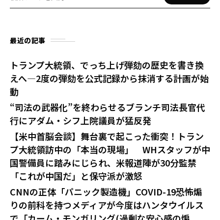
最近の記事
トランプ大統領、でっち上げ弾劾の歴史を書き換
えへ—2度の弾劾を公式記録から抹消する計画が始
動
“司法の武器化”を終わらせるブランチ司法長官代
行にアダム・シフ上院議員が猛反発
【米中首脳会談】舞台裏で起こった衝突！トラン
プ大統領訪中の「本当の現場」 WHスタッフが中
国警備員に踏みにじられ、米報道陣が30分監禁
「これが中国だ」と保守派が激怒
CNNの正体「パニック製造機」COVID-19恐怖煽
りの前科を持つメディアが今度はハンタウイルス
で「カーム・モンガリング(過剰な安心感の煽