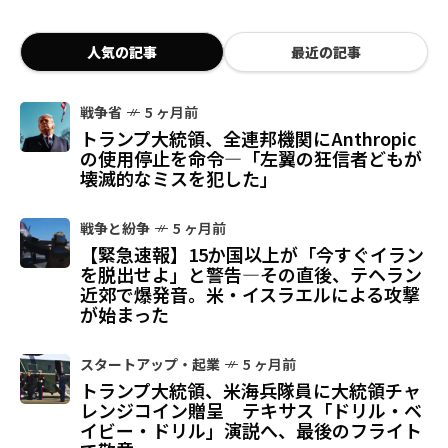
人気の記事
最近の記事
戦争省
5 ヶ月前
トランプ大統領、全連邦機関にAnthropic
の使用停止を命令—「左翼の狂信者どもが
壊滅的なミスを犯した」
戦争と紛争
5 ヶ月前
【緊急速報】15か国以上が「今すぐイラン
を脱出せよ」と警告—その直後、テヘラン
近郊で爆発音。米・イスラエルによる攻撃
が始まった
スタートアップ・起業
5 ヶ月前
トランプ大統領、米海兵隊員に大統領チャ
レンジコイン贈呈 テキサス「ドリル・ベ
イビー・ドリル」演説へ、最後のフライト