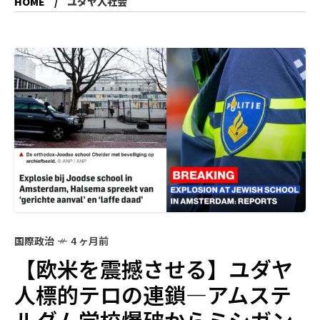
HOME
ユダヤ人社会
国際政治
4 ヶ月前
【欧米を震撼させる】ユダヤ
人標的テロの連鎖—アムステ
ルダム学校爆破からミシガン