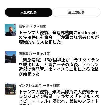
人気の記事
最近の記事
戦争省
5 ヶ月前
トランプ大統領、全連邦機関にAnthropic
の使用停止を命令—「左翼の狂信者どもが
壊滅的なミスを犯した」
国際政治
5 ヶ月前
【緊急速報】15か国以上が「今すぐイラン
を脱出せよ」と警告—その直後、テヘラン
近郊で爆発音。米・イスラエルによる攻撃
が始まった
インフレと雇用
5 ヶ月前
トランプ大統領、米海兵隊員に大統領チャ
レンジコイン贈呈 テキサス「ドリル・ベ
イビー・ドリル」演説へ、最後のフライト