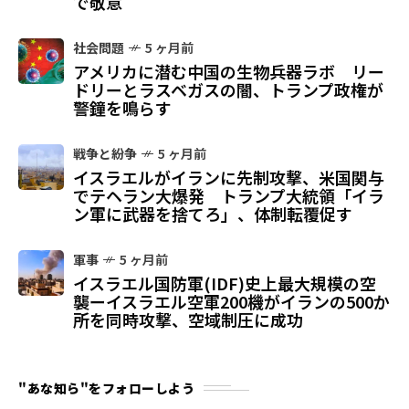
で敬意
社会問題
5 ヶ月前
アメリカに潜む中国の生物兵器ラボ リー
ドリーとラスベガスの闇、トランプ政権が
警鐘を鳴らす
戦争と紛争
5 ヶ月前
イスラエルがイランに先制攻撃、米国関与
でテヘラン大爆発 トランプ大統領「イラ
ン軍に武器を捨てろ」、体制転覆促す
軍事
5 ヶ月前
イスラエル国防軍(IDF)史上最大規模の空
襲ーイスラエル空軍200機がイランの500か
所を同時攻撃、空域制圧に成功
"あな知ら"をフォローしよう