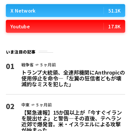
X Network
51.1K
Youtube
17.8K
いま注目の記事
01
戦争省
5 ヶ月前
トランプ大統領、全連邦機関にAnthropicの
使用停止を命令—「左翼の狂信者どもが壊
滅的なミスを犯した」
02
中東
5 ヶ月前
【緊急速報】15か国以上が「今すぐイラン
を脱出せよ」と警告—その直後、テヘラン
近郊で爆発音。米・イスラエルによる攻撃
が始まった