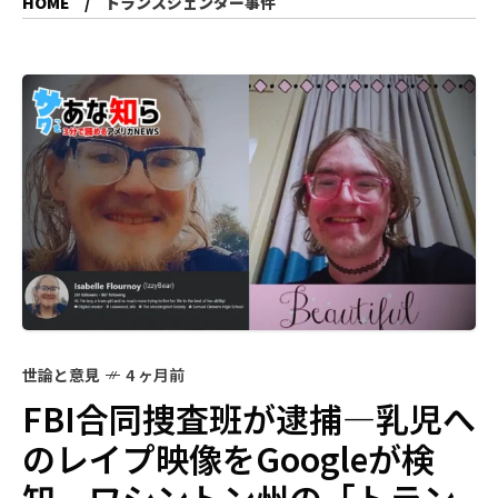
HOME
トランスジェンダー事件
世論と意見
4 ヶ月前
FBI合同捜査班が逮捕―乳児へ
のレイプ映像をGoogleが検
知、ワシントン州の「トラン