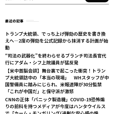
最近の記事
トランプ大統領、でっち上げ弾劾の歴史を書き換
えへ—2度の弾劾を公式記録から抹消する計画が始
動
“司法の武器化”を終わらせるブランチ司法長官代
行にアダム・シフ上院議員が猛反発
【米中首脳会談】舞台裏で起こった衝突！トラン
プ大統領訪中の「本当の現場」 WHスタッフが中
国警備員に踏みにじられ、米報道陣が30分監禁
「これが中国だ」と保守派が激怒
CNNの正体「パニック製造機」COVID-19恐怖煽
りの前科を持つメディアが今度はハンタウイルス
で「カーム・モンガリング(過剰な安心感の煽