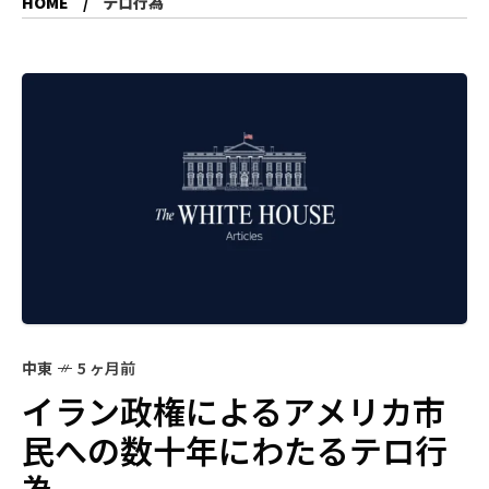
HOME
テロ行為
中東
5 ヶ月前
イラン政権によるアメリカ市
民への数十年にわたるテロ行
為