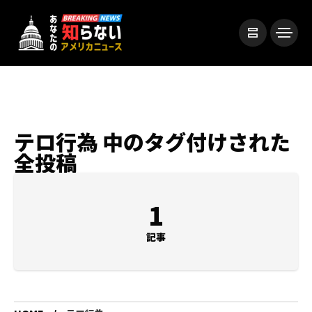
テロ行為 中のタグ付けされた
全投稿
1
記事