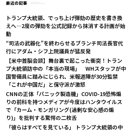
最近の記事
トランプ大統領、でっち上げ弾劾の歴史を書き換
えへ—2度の弾劾を公式記録から抹消する計画が始
動
“司法の武器化”を終わらせるブランチ司法長官代
行にアダム・シフ上院議員が猛反発
【米中首脳会談】舞台裏で起こった衝突！トラン
プ大統領訪中の「本当の現場」 WHスタッフが中
国警備員に踏みにじられ、米報道陣が30分監禁
「これが中国だ」と保守派が激怒
CNNの正体「パニック製造機」COVID-19恐怖煽
りの前科を持つメディアが今度はハンタウイルス
で「カーム・モンガリング(過剰な安心感の煽
り)」を批判する驚愕の二枚舌
「彼らはすべてを見ている」 トランプ大統領の中