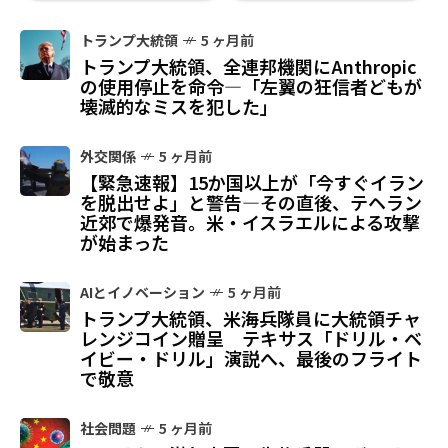
トランプ大統領
5 ヶ月前
トランプ大統領、全連邦機関にAnthropic
の使用停止を命令—「左翼の狂信者どもが
壊滅的なミスを犯した」
外交関係
5 ヶ月前
【緊急速報】15か国以上が「今すぐイラン
を脱出せよ」と警告—その直後、テヘラン
近郊で爆発音。米・イスラエルによる攻撃
が始まった
AIとイノベーション
5 ヶ月前
トランプ大統領、米海兵隊員に大統領チャ
レンジコイン贈呈 テキサス「ドリル・ベ
イビー・ドリル」演説へ、最後のフライト
で敬意
社会問題
5 ヶ月前