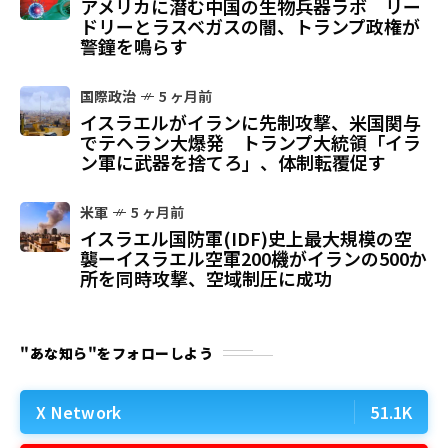
アメリカに潜む中国の生物兵器ラボ リー
ドリーとラスベガスの闇、トランプ政権が
警鐘を鳴らす
国際政治
5 ヶ月前
イスラエルがイランに先制攻撃、米国関与
でテヘラン大爆発 トランプ大統領「イラ
ン軍に武器を捨てろ」、体制転覆促す
米軍
5 ヶ月前
イスラエル国防軍(IDF)史上最大規模の空
襲ーイスラエル空軍200機がイランの500か
所を同時攻撃、空域制圧に成功
"あな知ら"をフォローしよう
X Network
51.1K