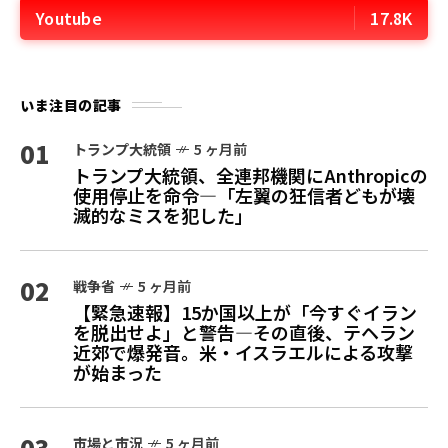
Youtube
17.8K
いま注目の記事
01
トランプ大統領
5 ヶ月前
トランプ大統領、全連邦機関にAnthropicの
使用停止を命令—「左翼の狂信者どもが壊
滅的なミスを犯した」
02
戦争省
5 ヶ月前
【緊急速報】15か国以上が「今すぐイラン
を脱出せよ」と警告—その直後、テヘラン
近郊で爆発音。米・イスラエルによる攻撃
が始まった
03
市場と市況
5 ヶ月前