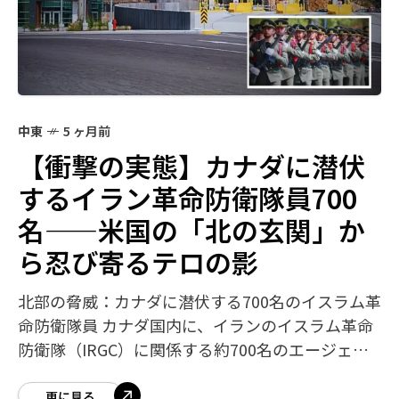
中東
5 ヶ月前
【衝撃の実態】カナダに潜伏
するイラン革命防衛隊員700
名——米国の「北の玄関」か
ら忍び寄るテロの影
北部の脅威：カナダに潜伏する700名のイスラム革
命防衛隊員 カナダ国内に、イランのイスラム革命
防衛隊（IRGC）に関係する約700名のエージェン
トが潜伏しているという衝撃的な実態が、カナダ
連邦議会で明るみになりました。保
更に見る