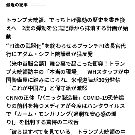
最近の記事
トランプ大統領、でっち上げ弾劾の歴史を書き換
えへ—2度の弾劾を公式記録から抹消する計画が始
動
“司法の武器化”を終わらせるブランチ司法長官代
行にアダム・シフ上院議員が猛反発
【米中首脳会談】舞台裏で起こった衝突！トラン
プ大統領訪中の「本当の現場」 WHスタッフが中
国警備員に踏みにじられ、米報道陣が30分監禁
「これが中国だ」と保守派が激怒
CNNの正体「パニック製造機」COVID-19恐怖煽
りの前科を持つメディアが今度はハンタウイルス
で「カーム・モンガリング(過剰な安心感の煽
り)」を批判する驚愕の二枚舌
「彼らはすべてを見ている」 トランプ大統領の中