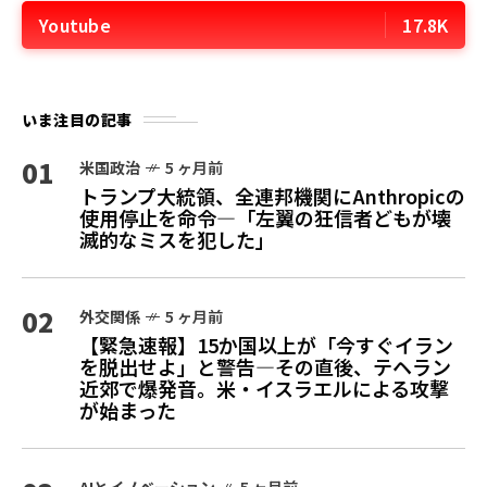
Youtube
17.8K
いま注目の記事
01
米国政治
5 ヶ月前
トランプ大統領、全連邦機関にAnthropicの
使用停止を命令—「左翼の狂信者どもが壊
滅的なミスを犯した」
02
外交関係
5 ヶ月前
【緊急速報】15か国以上が「今すぐイラン
を脱出せよ」と警告—その直後、テヘラン
近郊で爆発音。米・イスラエルによる攻撃
が始まった
AIとイノベーション
5 ヶ月前