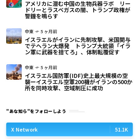
アメリカに潜む中国の生物兵器ラボ リー
ドリーとラスベガスの闇、トランプ政権が
警鐘を鳴らす
中東
5 ヶ月前
イスラエルがイランに先制攻撃、米国関与
でテヘラン大爆発 トランプ大統領「イラ
ン軍に武器を捨てろ」、体制転覆促す
中東
5 ヶ月前
イスラエル国防軍(IDF)史上最大規模の空
襲ーイスラエル空軍200機がイランの500か
所を同時攻撃、空域制圧に成功
"あな知ら"をフォローしよう
X Network
51.1K