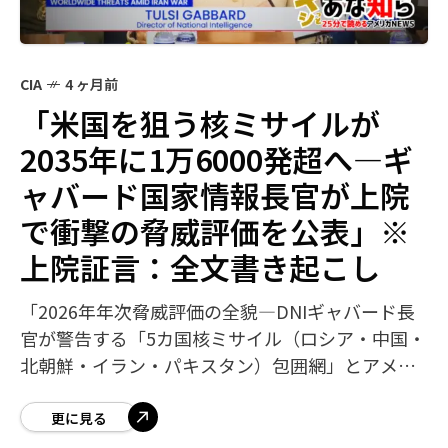
CIA
4 ヶ月前
「米国を狙う核ミサイルが
2035年に1万6000発超へ—ギ
ャバード国家情報長官が上院
で衝撃の脅威評価を公表」※
上院証言：全文書き起こし
「2026年年次脅威評価の全貌—DNIギャバード長
官が警告する「5カ国核ミサイル（ロシア・中国・
北朝鮮・イラン・パキスタン）包囲網」とアメリ
カの防衛戦略」 米国家情報長官（DNI）トゥルシ
ー・ギャバード長官は2026年の
更に見る