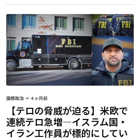
国際政治
4 ヶ月前
【テロの脅威が迫る】米欧で
連続テロ急増—イスラム国・
イラン工作員が標的にしてい