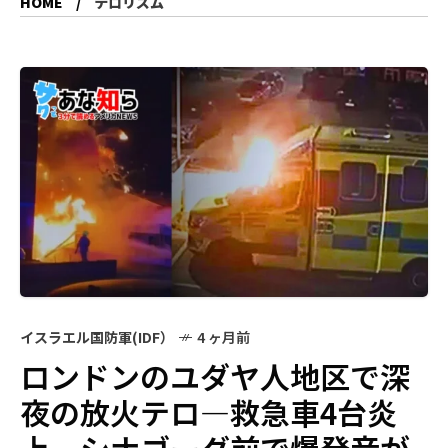
HOME
テロリズム
イスラエル国防軍(IDF）
4 ヶ月前
ロンドンのユダヤ人地区で深
夜の放火テロ―救急車4台炎
上、シナゴーグ前で爆発音が