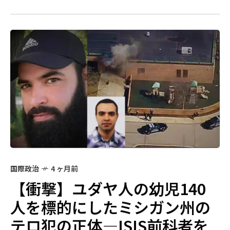
国際政治
4 ヶ月前
【衝撃】ユダヤ人の幼児140
人を標的にしたミシガン州の
テロ犯の正体―ISIS前科者を