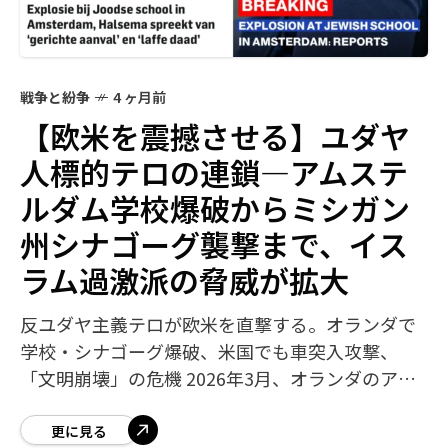
戦争と紛争
4 ヶ月前
【欧米を震撼させる】ユダヤ
人標的テロの連鎖—アムステ
ルダム学校爆破からミシガン
州シナゴーグ襲撃まで、イス
ラム過激派の脅威が拡大
反ユダヤ主義テロが欧米を直撃する。オランダで
学校・シナゴーグ爆破、米国でも車突入攻撃、
「文明崩壊」の危機 2026年3月、オランダのアム
ステルダムとロッテルダムのユダヤ人施設が相次
いで爆破・放火され、米国ミシガン州のシナ
更に見る