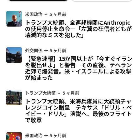
米国政治
5 ヶ月前
トランプ大統領、全連邦機関にAnthropic
の使用停止を命令—「左翼の狂信者どもが
壊滅的なミスを犯した」
外交関係
5 ヶ月前
【緊急速報】15か国以上が「今すぐイラン
を脱出せよ」と警告—その直後、テヘラン
近郊で爆発音。米・イスラエルによる攻撃
が始まった
トランプ大統領
5 ヶ月前
トランプ大統領、米海兵隊員に大統領チャ
レンジコイン贈呈 テキサス「ドリル・ベ
イビー・ドリル」演説へ、最後のフライト
で敬意
米国政治
5 ヶ月前