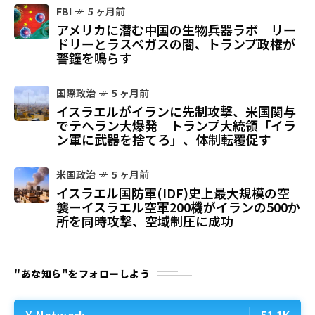
FBI
5 ヶ月前
アメリカに潜む中国の生物兵器ラボ リー
ドリーとラスベガスの闇、トランプ政権が
警鐘を鳴らす
国際政治
5 ヶ月前
イスラエルがイランに先制攻撃、米国関与
でテヘラン大爆発 トランプ大統領「イラ
ン軍に武器を捨てろ」、体制転覆促す
米国政治
5 ヶ月前
イスラエル国防軍(IDF)史上最大規模の空
襲ーイスラエル空軍200機がイランの500か
所を同時攻撃、空域制圧に成功
"あな知ら"をフォローしよう
X Network
51.1K