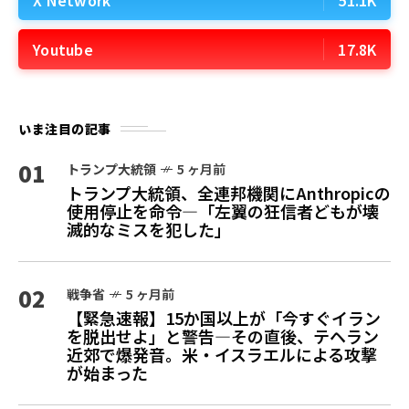
Youtube
17.8K
いま注目の記事
01
トランプ大統領
5 ヶ月前
トランプ大統領、全連邦機関にAnthropicの
使用停止を命令—「左翼の狂信者どもが壊
滅的なミスを犯した」
02
戦争省
5 ヶ月前
【緊急速報】15か国以上が「今すぐイラン
を脱出せよ」と警告—その直後、テヘラン
近郊で爆発音。米・イスラエルによる攻撃
が始まった