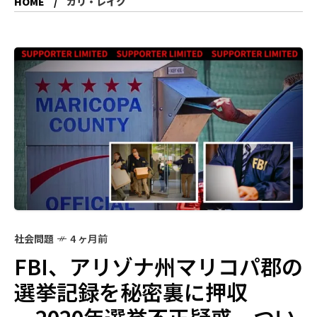
HOME
カリ・レイク
社会問題
4 ヶ月前
FBI、アリゾナ州マリコパ郡の
選挙記録を秘密裏に押収
―2020年選挙不正疑惑、つい