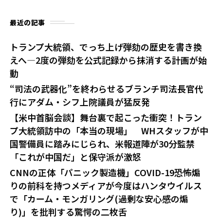
最近の記事
トランプ大統領、でっち上げ弾劾の歴史を書き換
えへ—2度の弾劾を公式記録から抹消する計画が始
動
“司法の武器化”を終わらせるブランチ司法長官代
行にアダム・シフ上院議員が猛反発
【米中首脳会談】舞台裏で起こった衝突！トラン
プ大統領訪中の「本当の現場」 WHスタッフが中
国警備員に踏みにじられ、米報道陣が30分監禁
「これが中国だ」と保守派が激怒
CNNの正体「パニック製造機」COVID-19恐怖煽
りの前科を持つメディアが今度はハンタウイルス
で「カーム・モンガリング(過剰な安心感の煽
り)」を批判する驚愕の二枚舌