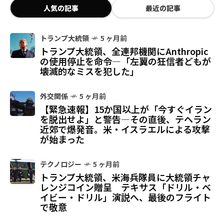
人気の記事
最近の記事
トランプ大統領
5 ヶ月前
トランプ大統領、全連邦機関にAnthropic
の使用停止を命令—「左翼の狂信者どもが
壊滅的なミスを犯した」
外交関係
5 ヶ月前
【緊急速報】15か国以上が「今すぐイラン
を脱出せよ」と警告—その直後、テヘラン
近郊で爆発音。米・イスラエルによる攻撃
が始まった
テクノロジー
5 ヶ月前
トランプ大統領、米海兵隊員に大統領チャ
レンジコイン贈呈 テキサス「ドリル・ベ
イビー・ドリル」演説へ、最後のフライト
で敬意