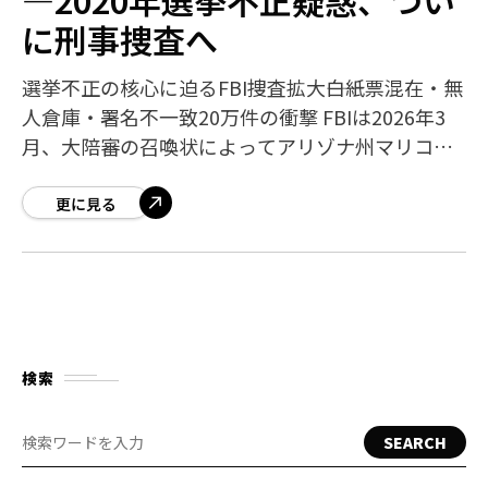
に刑事捜査へ
選挙不正の核心に迫るFBI捜査拡大――白紙票混在・無
人倉庫・署名不一致20万件の衝撃 FBIは2026年3
月、大陪審の召喚状によってアリゾナ州マリコパ
郡の選挙記録をテラバイト規模で秘密裏に押収し
ました。ジョージア州フルト
更に見る
検索
SEARCH