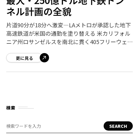
ネル計画の全貌
片道90分が18分へ激変—LAメトロが承認した地下
高速鉄道が米国の通勤を塗り替える 米カリフォル
ニア州ロサンゼルスを南北に貫く405フリーウェイ
は、ピーク時には90分以上の渋滞が日常的に発生
する「悪夢の道路」として知られ
更に見る
検索
SEARCH