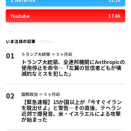
Youtube
17.8K
いま注目の記事
01
トランプ大統領
5 ヶ月前
トランプ大統領、全連邦機関にAnthropicの
使用停止を命令—「左翼の狂信者どもが壊
滅的なミスを犯した」
02
国際政治
5 ヶ月前
【緊急速報】15か国以上が「今すぐイラン
を脱出せよ」と警告—その直後、テヘラン
近郊で爆発音。米・イスラエルによる攻撃
が始まった