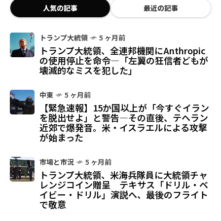
人気の記事
最近の記事
トランプ大統領
5 ヶ月前
トランプ大統領、全連邦機関にAnthropic
の使用停止を命令—「左翼の狂信者どもが
壊滅的なミスを犯した」
中東
5 ヶ月前
【緊急速報】15か国以上が「今すぐイラン
を脱出せよ」と警告—その直後、テヘラン
近郊で爆発音。米・イスラエルによる攻撃
が始まった
市場と市況
5 ヶ月前
トランプ大統領、米海兵隊員に大統領チャ
レンジコイン贈呈 テキサス「ドリル・ベ
イビー・ドリル」演説へ、最後のフライト
で敬意