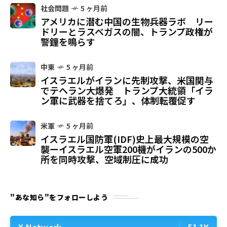
社会問題
5 ヶ月前
アメリカに潜む中国の生物兵器ラボ リー
ドリーとラスベガスの闇、トランプ政権が
警鐘を鳴らす
中東
5 ヶ月前
イスラエルがイランに先制攻撃、米国関与
でテヘラン大爆発 トランプ大統領「イラ
ン軍に武器を捨てろ」、体制転覆促す
米軍
5 ヶ月前
イスラエル国防軍(IDF)史上最大規模の空
襲ーイスラエル空軍200機がイランの500か
所を同時攻撃、空域制圧に成功
"あな知ら"をフォローしよう
X Network
51.1K