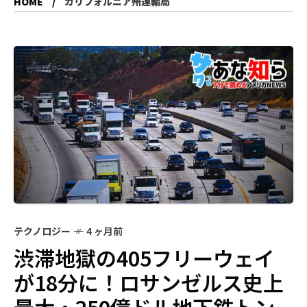
HOME
カリフォルニア州運輸局
テクノロジー
4 ヶ月前
渋滞地獄の405フリーウェイ
が18分に！ロサンゼルス史上
最大・250億ドル地下鉄トン