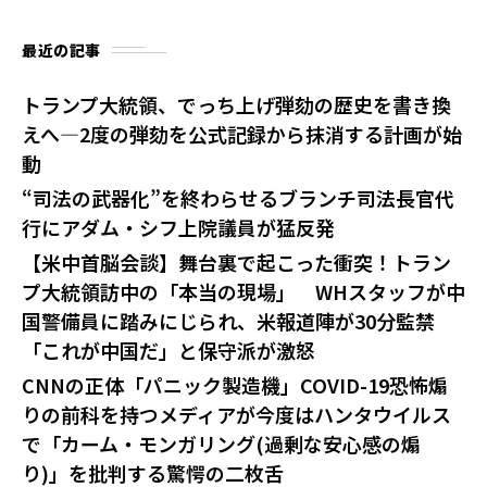
最近の記事
トランプ大統領、でっち上げ弾劾の歴史を書き換
えへ—2度の弾劾を公式記録から抹消する計画が始
動
“司法の武器化”を終わらせるブランチ司法長官代
行にアダム・シフ上院議員が猛反発
【米中首脳会談】舞台裏で起こった衝突！トラン
プ大統領訪中の「本当の現場」 WHスタッフが中
国警備員に踏みにじられ、米報道陣が30分監禁
「これが中国だ」と保守派が激怒
CNNの正体「パニック製造機」COVID-19恐怖煽
りの前科を持つメディアが今度はハンタウイルス
で「カーム・モンガリング(過剰な安心感の煽
り)」を批判する驚愕の二枚舌