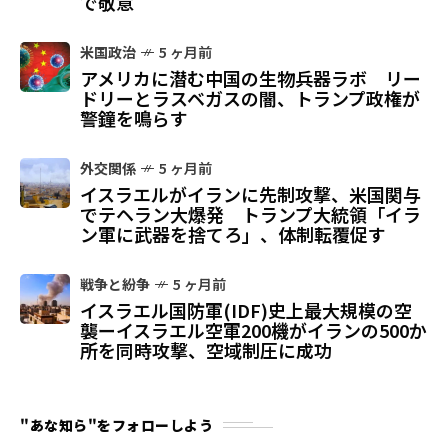
で敬意
米国政治
5 ヶ月前
アメリカに潜む中国の生物兵器ラボ リー
ドリーとラスベガスの闇、トランプ政権が
警鐘を鳴らす
外交関係
5 ヶ月前
イスラエルがイランに先制攻撃、米国関与
でテヘラン大爆発 トランプ大統領「イラ
ン軍に武器を捨てろ」、体制転覆促す
戦争と紛争
5 ヶ月前
イスラエル国防軍(IDF)史上最大規模の空
襲ーイスラエル空軍200機がイランの500か
所を同時攻撃、空域制圧に成功
"あな知ら"をフォローしよう