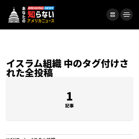
イスラム組織 中のタグ付けさ
れた全投稿
1
記事