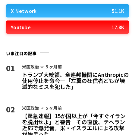
X Network
51.1K
Youtube
17.8K
いま注目の記事
01
米国政治
5 ヶ月前
トランプ大統領、全連邦機関にAnthropicの
使用停止を命令—「左翼の狂信者どもが壊
滅的なミスを犯した」
02
米国政治
5 ヶ月前
【緊急速報】15か国以上が「今すぐイラン
を脱出せよ」と警告—その直後、テヘラン
近郊で爆発音。米・イスラエルによる攻撃
が始まった