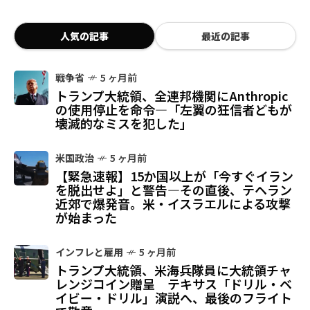
人気の記事
最近の記事
戦争省
5 ヶ月前
トランプ大統領、全連邦機関にAnthropic
の使用停止を命令—「左翼の狂信者どもが
壊滅的なミスを犯した」
米国政治
5 ヶ月前
【緊急速報】15か国以上が「今すぐイラン
を脱出せよ」と警告—その直後、テヘラン
近郊で爆発音。米・イスラエルによる攻撃
が始まった
インフレと雇用
5 ヶ月前
トランプ大統領、米海兵隊員に大統領チャ
レンジコイン贈呈 テキサス「ドリル・ベ
イビー・ドリル」演説へ、最後のフライト