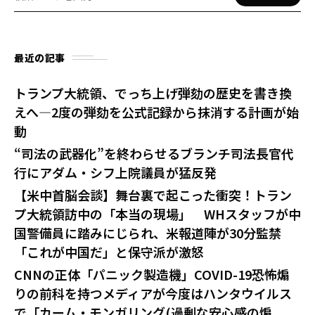
最近の記事
トランプ大統領、でっち上げ弾劾の歴史を書き換
えへ—2度の弾劾を公式記録から抹消する計画が始
動
“司法の武器化”を終わらせるブランチ司法長官代
行にアダム・シフ上院議員が猛反発
【米中首脳会談】舞台裏で起こった衝突！トラン
プ大統領訪中の「本当の現場」 WHスタッフが中
国警備員に踏みにじられ、米報道陣が30分監禁
「これが中国だ」と保守派が激怒
CNNの正体「パニック製造機」COVID-19恐怖煽
りの前科を持つメディアが今度はハンタウイルス
で「カーム・モンガリング(過剰な安心感の煽