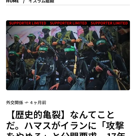
HOME
イスラム組織
外交関係
4 ヶ月前
【歴史的亀裂】なんてこと
だ。ハマスがイランに「攻撃
をやめろ」と公開要求—17年