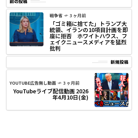
前の投稿
戦争省
3 ヶ月前
「ゴミ箱に捨てた」トランプ大
統領、イランの10項目計画を即
座に拒否 ホワイトハウス、フ
ェイクニュースメディアを猛烈
批判
新規投稿
YOUTUBE広告無し動画
3 ヶ月前
YouTubeライブ配信動画 2026
年4月10日(金)