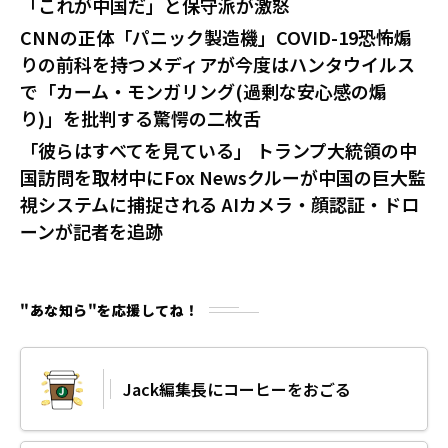
「これが中国だ」と保守派が激怒
CNNの正体「パニック製造機」COVID-19恐怖煽
りの前科を持つメディアが今度はハンタウイルス
で「カーム・モンガリング(過剰な安心感の煽
り)」を批判する驚愕の二枚舌
「彼らはすべてを見ている」 トランプ大統領の中
国訪問を取材中にFox Newsクルーが中国の巨大監
視システムに捕捉される AIカメラ・顔認証・ドロ
ーンが記者を追跡
"あな知ら"を応援してね！
Jack編集長にコーヒーをおごる