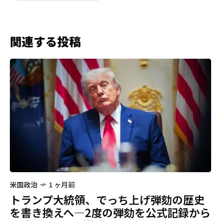
関連する投稿
米国政治
1 ヶ月前
トランプ大統領、でっち上げ弾劾の歴史
を書き換えへ—2度の弾劾を公式記録から