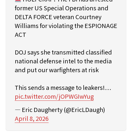
former US Special Operations and
DELTA FORCE veteran Courtney
Williams for violating the ESPIONAGE
ACT
DOJ says she transmitted classified
national defense intel to the media
and put our warfighters at risk
This sends a message to leakers!…
pic.twitter.com/jOPWGIwYug
— Eric Daugherty (@EricLDaugh)
April 8, 2026