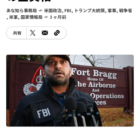
あな知ら事務局
米国政治
,
FBI
,
トランプ大統領
,
軍事
,
戦争省
,
米軍
,
国家情報局
3 ヶ月前
共有