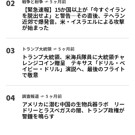
02
戦争と紛争
5 ヶ月前
【緊急速報】15か国以上が「今すぐイラン
を脱出せよ」と警告—その直後、テヘラン
近郊で爆発音。米・イスラエルによる攻撃
が始まった
03
トランプ大統領
5 ヶ月前
トランプ大統領、米海兵隊員に大統領チャ
レンジコイン贈呈 テキサス「ドリル・ベ
イビー・ドリル」演説へ、最後のフライト
で敬意
04
調査報道
5 ヶ月前
アメリカに潜む中国の生物兵器ラボ リー
ドリーとラスベガスの闇、トランプ政権が
警鐘を鳴らす