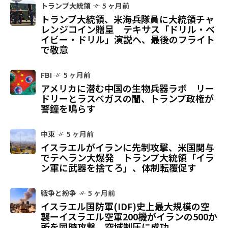
トランプ大統領
5 ヶ月前
トランプ大統領、米海兵隊員に大統領チャ
レンジコイン贈呈 テキサス「ドリル・ベ
イビー・ドリル」演説へ、最後のフライト
で敬意
FBI
5 ヶ月前
アメリカに潜む中国の生物兵器ラボ リー
ドリーとラスベガスの闇、トランプ政権が
警鐘を鳴らす
中東
5 ヶ月前
イスラエルがイランに先制攻撃、米国関与
でテヘラン大爆発 トランプ大統領「イラ
ン軍に武器を捨てろ」、体制転覆促す
戦争と紛争
5 ヶ月前
イスラエル国防軍(IDF)史上最大規模の空
襲ーイスラエル空軍200機がイランの500か
所を同時攻撃、空域制圧に成功