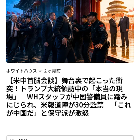
ホワイトハウス
2 ヶ月前
【米中首脳会談】舞台裏で起こった衝
突！トランプ大統領訪中の「本当の現
場」 WHスタッフが中国警備員に踏み
にじられ、米報道陣が30分監禁 「これ
が中国だ」と保守派が激怒