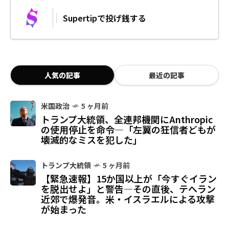
Supertipで投げ銭する
人気の記事
最近の記事
米国政治
5 ヶ月前
トランプ大統領、全連邦機関にAnthropic
の使用停止を命令—「左翼の狂信者どもが
壊滅的なミスを犯した」
トランプ大統領
5 ヶ月前
【緊急速報】15か国以上が「今すぐイラン
を脱出せよ」と警告—その直後、テヘラン
近郊で爆発音。米・イスラエルによる攻撃
が始まった