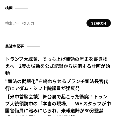
検索
SEARCH
最近の記事
トランプ大統領、でっち上げ弾劾の歴史を書き換
えへ—2度の弾劾を公式記録から抹消する計画が始
動
“司法の武器化”を終わらせるブランチ司法長官代
行にアダム・シフ上院議員が猛反発
【米中首脳会談】舞台裏で起こった衝突！トラン
プ大統領訪中の「本当の現場」 WHスタッフが中
国警備員に踏みにじられ、米報道陣が30分監禁