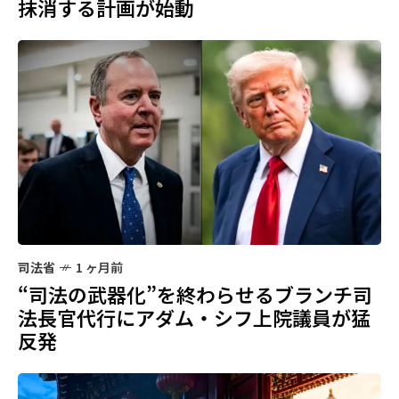
抹消する計画が始動
司法省
1 ヶ月前
“司法の武器化”を終わらせるブランチ司
法長官代行にアダム・シフ上院議員が猛
反発