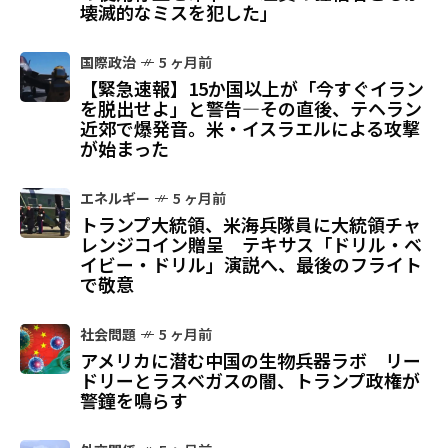
壊滅的なミスを犯した」
国際政治
5 ヶ月前
【緊急速報】15か国以上が「今すぐイラン
を脱出せよ」と警告—その直後、テヘラン
近郊で爆発音。米・イスラエルによる攻撃
が始まった
エネルギー
5 ヶ月前
トランプ大統領、米海兵隊員に大統領チャ
レンジコイン贈呈 テキサス「ドリル・ベ
イビー・ドリル」演説へ、最後のフライト
で敬意
社会問題
5 ヶ月前
アメリカに潜む中国の生物兵器ラボ リー
ドリーとラスベガスの闇、トランプ政権が
警鐘を鳴らす