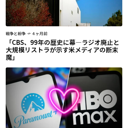
戦争と紛争
4 ヶ月前
「CBS、99年の歴史に幕—ラジオ廃止と
大規模リストラが示す米メディアの断末
魔」