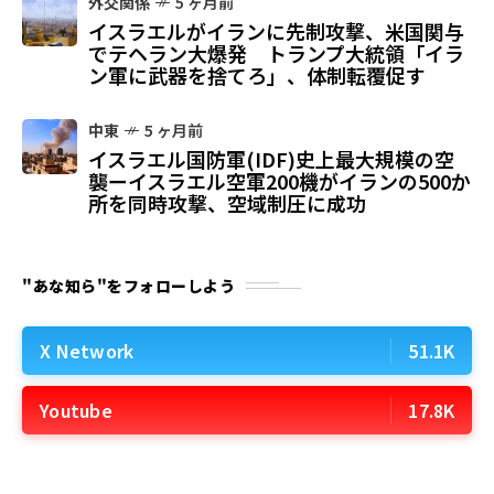
外交関係
5 ヶ月前
イスラエルがイランに先制攻撃、米国関与
でテヘラン大爆発 トランプ大統領「イラ
ン軍に武器を捨てろ」、体制転覆促す
中東
5 ヶ月前
イスラエル国防軍(IDF)史上最大規模の空
襲ーイスラエル空軍200機がイランの500か
所を同時攻撃、空域制圧に成功
"あな知ら"をフォローしよう
X Network
51.1K
Youtube
17.8K