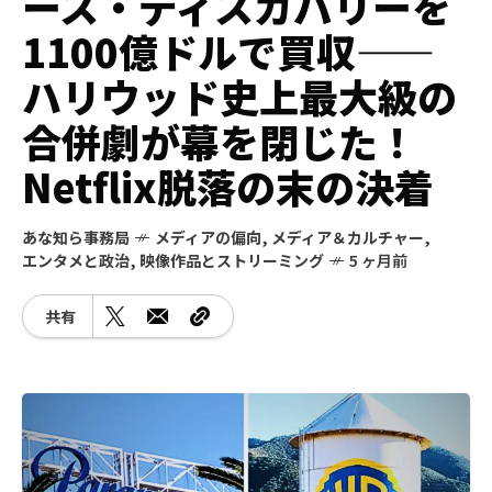
ース・ディスカバリーを
1100億ドルで買収——
ハリウッド史上最大級の
合併劇が幕を閉じた！
Netflix脱落の末の決着
あな知ら事務局
メディアの偏向
,
メディア＆カルチャー
,
エンタメと政治
,
映像作品とストリーミング
5 ヶ月前
共有