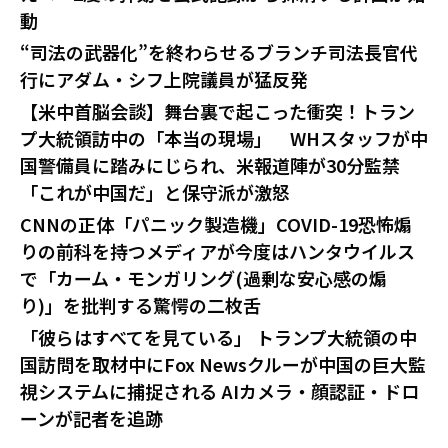
動
“司法の武器化”を終わらせるブランチ司法長官代
行にアダム・シフ上院議員が猛反発
【米中首脳会談】舞台裏で起こった衝突！トラン
プ大統領訪中の「本当の現場」 WHスタッフが中
国警備員に踏みにじられ、米報道陣が30分監禁
「これが中国だ」と保守派が激怒
CNNの正体「パニック製造機」COVID-19恐怖煽
りの前科を持つメディアが今度はハンタウイルス
で「カーム・モンガリング(過剰な安心感の煽
り)」を批判する驚愕の二枚舌
「彼らはすべてを見ている」 トランプ大統領の中
国訪問を取材中にFox Newsクルーが中国の巨大監
視システムに捕捉される AIカメラ・顔認証・ドロ
ーンが記者を追跡