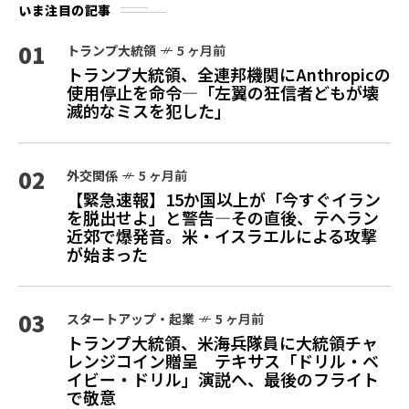
いま注目の記事
01
トランプ大統領
5 ヶ月前
トランプ大統領、全連邦機関にAnthropicの
使用停止を命令—「左翼の狂信者どもが壊
滅的なミスを犯した」
02
外交関係
5 ヶ月前
【緊急速報】15か国以上が「今すぐイラン
を脱出せよ」と警告—その直後、テヘラン
近郊で爆発音。米・イスラエルによる攻撃
が始まった
03
スタートアップ・起業
5 ヶ月前
トランプ大統領、米海兵隊員に大統領チャ
レンジコイン贈呈 テキサス「ドリル・ベ
イビー・ドリル」演説へ、最後のフライト
で敬意