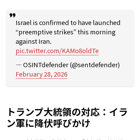
Israel is confirmed to have launched
“preemptive strikes” this morning
against Iran.
pic.twitter.com/KAMo8oldTe
— OSINTdefender (@sentdefender)
February 28, 2026
トランプ大統領の対応：イラ
ン軍に降伏呼びかけ