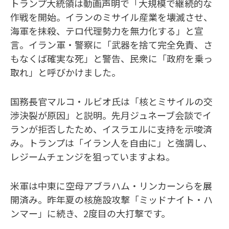
トランプ大統領は動画声明で「大規模で継続的な
作戦を開始。イランのミサイル産業を壊滅させ、
海軍を抹殺、テロ代理勢力を無力化する」と宣
言。イラン軍・警察に「武器を捨て完全免責、さ
もなくば確実な死」と警告、民衆に「政府を乗っ
取れ」と呼びかけました。
国務長官マルコ・ルビオ氏は「核とミサイルの交
渉決裂が原因」と説明。先月ジュネーブ会談でイ
ランが拒否したため、イスラエルに支持を示唆済
み。トランプは「イラン人を自由に」と強調し、
レジームチェンジを狙っていますよね。
米軍は中東に空母アブラハム・リンカーンらを展
開済み。昨年夏の核施設攻撃「ミッドナイト・ハ
ンマー」に続き、2度目の大打撃です。