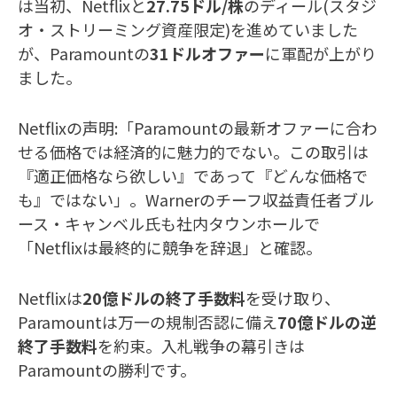
は当初、Netflixと
27.75ドル/株
のディール(スタジ
オ・ストリーミング資産限定)を進めていました
が、Paramountの
31ドルオファー
に軍配が上がり
ました。
Netflixの声明:「Paramountの最新オファーに合わ
せる価格では経済的に魅力的でない。この取引は
『適正価格なら欲しい』であって『どんな価格で
も』ではない」。Warnerのチーフ収益責任者ブル
ース・キャンベル氏も社内タウンホールで
「Netflixは最終的に競争を辞退」と確認。
Netflixは
20億ドルの終了手数料
を受け取り、
Paramountは万一の規制否認に備え
70億ドルの逆
終了手数料
を約束。入札戦争の幕引きは
Paramountの勝利です。