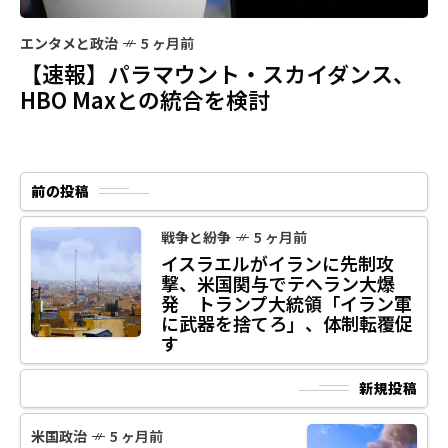
エンタメと政治
5 ヶ月前
【速報】パラマウント・スカイダンス、
HBO Maxとの統合を検討
前の投稿
戦争と紛争
5 ヶ月前
イスラエルがイランに先制攻
撃、米国関与でテヘラン大爆
発 トランプ大統領「イラン軍
に武器を捨てろ」、体制転覆促
す
新規投稿
米国政治
5 ヶ月前