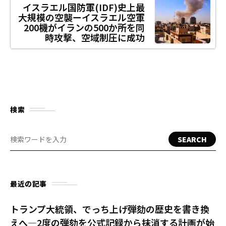
イスラエル国防軍(IDF)史上最
大規模の空襲ーイスラエル空軍
200機がイランの500か所を同
時攻撃、空域制圧に成功
検索
SEARCH
最近の記事
トランプ大統領、でっち上げ弾劾の歴史を書き換
えへ—2度の弾劾を公式記録から抹消する計画が始