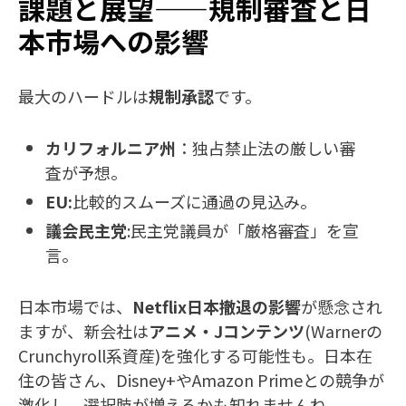
課題と展望——規制審査と日
本市場への影響
最大のハードルは
規制承認
です。
カリフォルニア州
：独占禁止法の厳しい審
査が予想。
EU:
比較的スムーズに通過の見込み。
議会民主党
:民主党議員が「厳格審査」を宣
言。
日本市場では、
Netflix日本撤退の影響
が懸念され
ますが、新会社は
アニメ・Jコンテンツ
(Warnerの
Crunchyroll系資産)を強化する可能性も。日本在
住の皆さん、Disney+やAmazon Primeとの競争が
激化し、選択肢が増えるかも知れませんね。