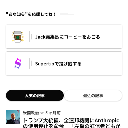
"あな知ら"を応援してね！
Jack編集長にコーヒーをおごる
Supertipで投げ銭する
人気の記事
最近の記事
米国政治
5 ヶ月前
トランプ大統領、全連邦機関にAnthropic
の使用停止を命令—「左翼の狂信者どもが