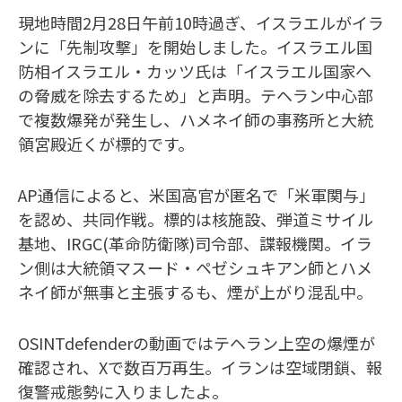
現地時間2月28日午前10時過ぎ、イスラエルがイラ
ンに「先制攻撃」を開始しました。イスラエル国
防相イスラエル・カッツ氏は「イスラエル国家へ
の脅威を除去するため」と声明。テヘラン中心部
で複数爆発が発生し、ハメネイ師の事務所と大統
領宮殿近くが標的です。
AP通信によると、米国高官が匿名で「米軍関与」
を認め、共同作戦。標的は核施設、弾道ミサイル
基地、IRGC(革命防衛隊)司令部、諜報機関。イラ
ン側は大統領マスード・ペゼシュキアン師とハメ
ネイ師が無事と主張するも、煙が上がり混乱中。
OSINTdefenderの動画ではテヘラン上空の爆煙が
確認され、Xで数百万再生。イランは空域閉鎖、報
復警戒態勢に入りましたよ。