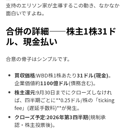
支持のエリソン家が主導するこの動き、なかなか
面白いですよね。
合併の詳細——株主1株31ド
ル、現金払い
合意の骨子はシンプルです。
買収価格
:WBD株1株あたり
31ドル(現金)
。
企業価値約
1100億ドル
(債務含む)。
株主還元
:9月30日までにクローズしなけれ
ば、四半期ごとに**0.25ドル/株の「ticking
fee」(遅延手数料)**が発生。
クローズ予定
:
2026年第3四半期
(規制承
認・株主投票後)。