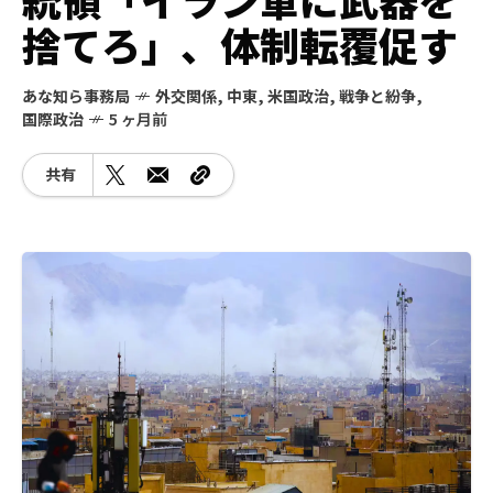
捨てろ」、体制転覆促す
あな知ら事務局
外交関係
,
中東
,
米国政治
,
戦争と紛争
,
国際政治
5 ヶ月前
共有