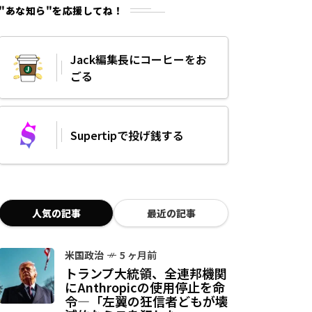
"あな知ら"を応援してね！
Jack編集長にコーヒーをお
ごる
Supertipで投げ銭する
人気の記事
最近の記事
米国政治
5 ヶ月前
トランプ大統領、全連邦機関
にAnthropicの使用停止を命
令—「左翼の狂信者どもが壊