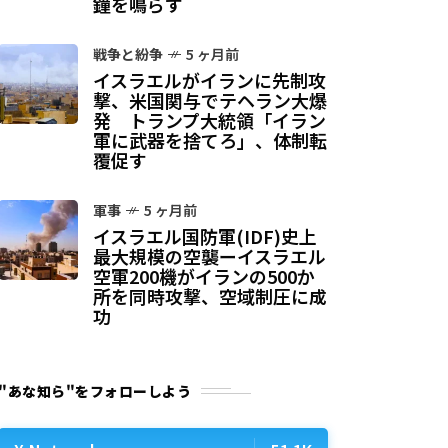
鐘を鳴らす
戦争と紛争
5 ヶ月前
イスラエルがイランに先制攻
撃、米国関与でテヘラン大爆
発 トランプ大統領「イラン
軍に武器を捨てろ」、体制転
覆促す
軍事
5 ヶ月前
イスラエル国防軍(IDF)史上
最大規模の空襲ーイスラエル
空軍200機がイランの500か
所を同時攻撃、空域制圧に成
功
"あな知ら"をフォローしよう