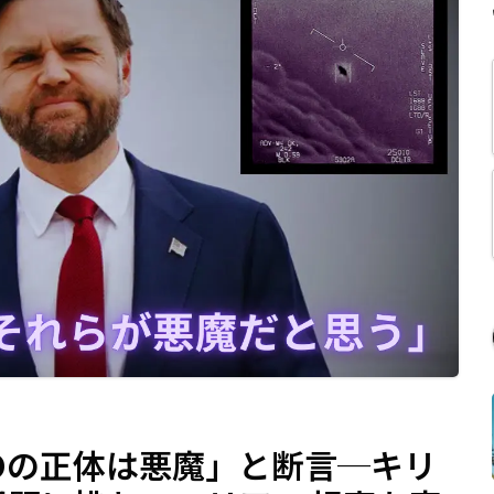
Oの正体は悪魔」と断言─キリ