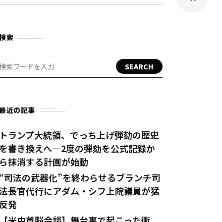
検索
SEARCH
最近の記事
トランプ大統領、でっち上げ弾劾の歴史
を書き換えへ—2度の弾劾を公式記録か
ら抹消する計画が始動
“司法の武器化”を終わらせるブランチ司
法長官代行にアダム・シフ上院議員が猛
反発
【米中首脳会談】舞台裏で起こった衝