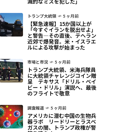
滅的なミスを犯した」
トランプ大統領
5 ヶ月前
【緊急速報】15か国以上が
「今すぐイランを脱出せよ」
と警告—その直後、テヘラン
近郊で爆発音。米・イスラエ
ルによる攻撃が始まった
市場と市況
5 ヶ月前
トランプ大統領、米海兵隊員
に大統領チャレンジコイン贈
呈 テキサス「ドリル・ベイ
ビー・ドリル」演説へ、最後
のフライトで敬意
調査報道
5 ヶ月前
アメリカに潜む中国の生物兵
器ラボ リードリーとラスベ
ガスの闇、トランプ政権が警