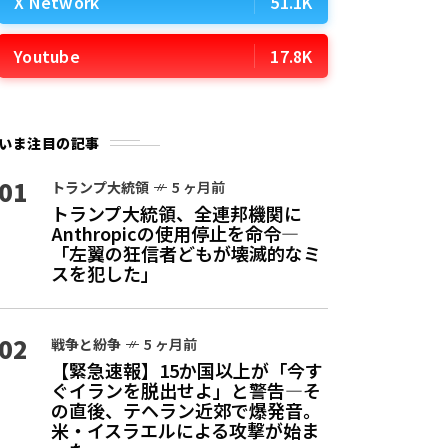
X Network
51.1K
Youtube
17.8K
いま注目の記事
01
トランプ大統領
5 ヶ月前
トランプ大統領、全連邦機関に
Anthropicの使用停止を命令—
「左翼の狂信者どもが壊滅的なミ
スを犯した」
02
戦争と紛争
5 ヶ月前
【緊急速報】15か国以上が「今す
ぐイランを脱出せよ」と警告—そ
の直後、テヘラン近郊で爆発音。
米・イスラエルによる攻撃が始ま