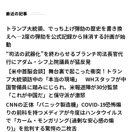
最近の記事
トランプ大統領、でっち上げ弾劾の歴史を書き換
えへ—2度の弾劾を公式記録から抹消する計画が始
動
“司法の武器化”を終わらせるブランチ司法長官代
行にアダム・シフ上院議員が猛反発
【米中首脳会談】舞台裏で起こった衝突！トラン
プ大統領訪中の「本当の現場」 WHスタッフが中
国警備員に踏みにじられ、米報道陣が30分監禁
「これが中国だ」と保守派が激怒
CNNの正体「パニック製造機」COVID-19恐怖煽
りの前科を持つメディアが今度はハンタウイルス
で「カーム・モンガリング(過剰な安心感の煽
り)」を批判する驚愕の二枚舌