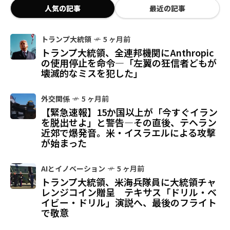
人気の記事
最近の記事
トランプ大統領
5 ヶ月前
トランプ大統領、全連邦機関にAnthropic
の使用停止を命令—「左翼の狂信者どもが
壊滅的なミスを犯した」
外交関係
5 ヶ月前
【緊急速報】15か国以上が「今すぐイラン
を脱出せよ」と警告—その直後、テヘラン
近郊で爆発音。米・イスラエルによる攻撃
が始まった
AIとイノベーション
5 ヶ月前
トランプ大統領、米海兵隊員に大統領チャ
レンジコイン贈呈 テキサス「ドリル・ベ
イビー・ドリル」演説へ、最後のフライト
で敬意