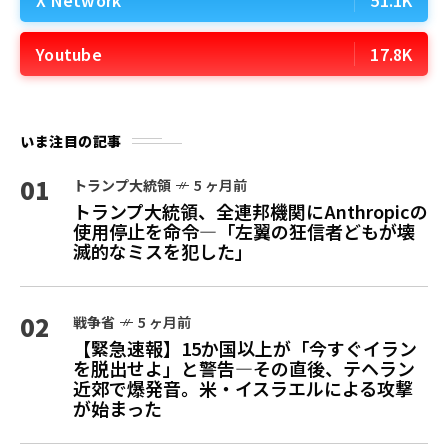
Youtube
17.8K
いま注目の記事
01
トランプ大統領
5 ヶ月前
トランプ大統領、全連邦機関にAnthropicの
使用停止を命令—「左翼の狂信者どもが壊
滅的なミスを犯した」
02
戦争省
5 ヶ月前
【緊急速報】15か国以上が「今すぐイラン
を脱出せよ」と警告—その直後、テヘラン
近郊で爆発音。米・イスラエルによる攻撃
が始まった