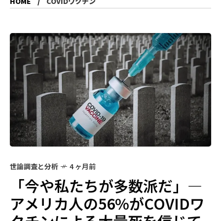
HOME
COVIDワクチン
世論調査と分析
4 ヶ月前
「今や私たちが多数派だ」―
アメリカ人の56%がCOVIDワ
クチンによる大量死を信じて