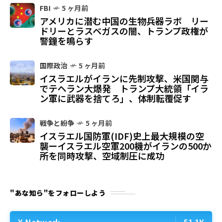
FBI
5 ヶ月前
アメリカに潜む中国の生物兵器ラボ リー
ドリーとラスベガスの闇、トランプ政権が
警鐘を鳴らす
国際政治
5 ヶ月前
イスラエルがイランに先制攻撃、米国関与
でテヘラン大爆発 トランプ大統領「イラ
ン軍に武器を捨てろ」、体制転覆促す
戦争と紛争
5 ヶ月前
イスラエル国防軍(IDF)史上最大規模の空
襲ーイスラエル空軍200機がイランの500か
所を同時攻撃、空域制圧に成功
"あな知ら"をフォローしよう
X Network
51.1K