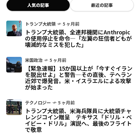
人気の記事
最近の記事
トランプ大統領
5 ヶ月前
トランプ大統領、全連邦機関にAnthropic
の使用停止を命令—「左翼の狂信者どもが
壊滅的なミスを犯した」
米国政治
5 ヶ月前
【緊急速報】15か国以上が「今すぐイラン
を脱出せよ」と警告—その直後、テヘラン
近郊で爆発音。米・イスラエルによる攻撃
が始まった
テクノロジー
5 ヶ月前
トランプ大統領、米海兵隊員に大統領チャ
レンジコイン贈呈 テキサス「ドリル・ベ
イビー・ドリル」演説へ、最後のフライト
で敬意