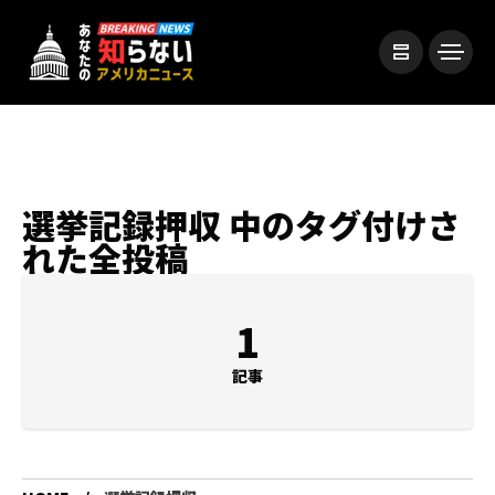
選挙記録押収 中のタグ付けさ
れた全投稿
1
記事