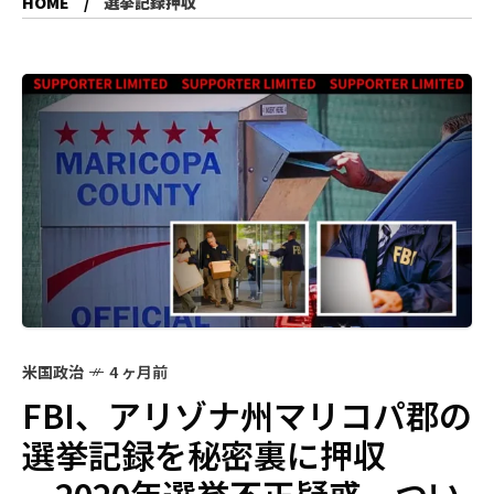
HOME
選挙記録押収
米国政治
4 ヶ月前
FBI、アリゾナ州マリコパ郡の
選挙記録を秘密裏に押収
―2020年選挙不正疑惑、つい