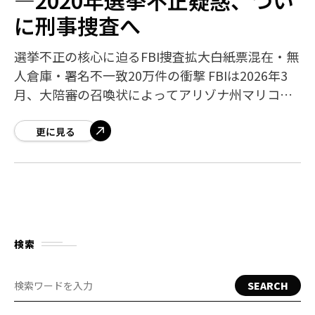
に刑事捜査へ
選挙不正の核心に迫るFBI捜査拡大――白紙票混在・無
人倉庫・署名不一致20万件の衝撃 FBIは2026年3
月、大陪審の召喚状によってアリゾナ州マリコパ
郡の選挙記録をテラバイト規模で秘密裏に押収し
ました。ジョージア州フルト
更に見る
検索
SEARCH