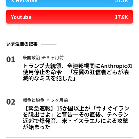
Youtube
17.8K
いま注目の記事
01
米国政治
5 ヶ月前
トランプ大統領、全連邦機関にAnthropicの
使用停止を命令—「左翼の狂信者どもが壊
滅的なミスを犯した」
02
戦争と紛争
5 ヶ月前
【緊急速報】15か国以上が「今すぐイラン
を脱出せよ」と警告—その直後、テヘラン
近郊で爆発音。米・イスラエルによる攻撃
が始まった