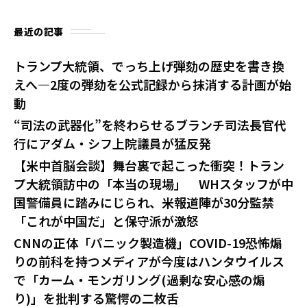
最近の記事
トランプ大統領、でっち上げ弾劾の歴史を書き換
えへ—2度の弾劾を公式記録から抹消する計画が始
動
“司法の武器化”を終わらせるブランチ司法長官代
行にアダム・シフ上院議員が猛反発
【米中首脳会談】舞台裏で起こった衝突！トラン
プ大統領訪中の「本当の現場」 WHスタッフが中
国警備員に踏みにじられ、米報道陣が30分監禁
「これが中国だ」と保守派が激怒
CNNの正体「パニック製造機」COVID-19恐怖煽
りの前科を持つメディアが今度はハンタウイルス
で「カーム・モンガリング(過剰な安心感の煽
り)」を批判する驚愕の二枚舌