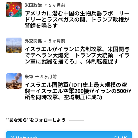
米国政治
5 ヶ月前
アメリカに潜む中国の生物兵器ラボ リー
ドリーとラスベガスの闇、トランプ政権が
警鐘を鳴らす
外交関係
5 ヶ月前
イスラエルがイランに先制攻撃、米国関与
でテヘラン大爆発 トランプ大統領「イラ
ン軍に武器を捨てろ」、体制転覆促す
米軍
5 ヶ月前
イスラエル国防軍(IDF)史上最大規模の空
襲ーイスラエル空軍200機がイランの500か
所を同時攻撃、空域制圧に成功
"あな知ら"をフォローしよう
X Network
51.1K