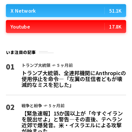
X Network
51.1K
Youtube
17.8K
いま注目の記事
01
トランプ大統領
5 ヶ月前
トランプ大統領、全連邦機関にAnthropicの
使用停止を命令—「左翼の狂信者どもが壊
滅的なミスを犯した」
02
戦争と紛争
5 ヶ月前
【緊急速報】15か国以上が「今すぐイラン
を脱出せよ」と警告—その直後、テヘラン
近郊で爆発音。米・イスラエルによる攻撃
が始まった