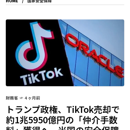
HOME
国家安全保障
財務省
4 ヶ月前
トランプ政権、TikTok売却で
約1兆5950億円の「仲介手数
料」獲得へ―米国の安全保障