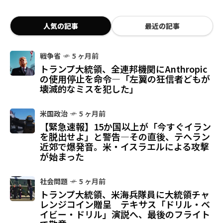
人気の記事
最近の記事
戦争省
5 ヶ月前
トランプ大統領、全連邦機関にAnthropic
の使用停止を命令—「左翼の狂信者どもが
壊滅的なミスを犯した」
米国政治
5 ヶ月前
【緊急速報】15か国以上が「今すぐイラン
を脱出せよ」と警告—その直後、テヘラン
近郊で爆発音。米・イスラエルによる攻撃
が始まった
社会問題
5 ヶ月前
トランプ大統領、米海兵隊員に大統領チャ
レンジコイン贈呈 テキサス「ドリル・ベ
イビー・ドリル」演説へ、最後のフライト