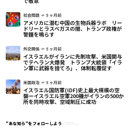
で敬意
社会問題
5 ヶ月前
アメリカに潜む中国の生物兵器ラボ リー
ドリーとラスベガスの闇、トランプ政権が
警鐘を鳴らす
外交関係
5 ヶ月前
イスラエルがイランに先制攻撃、米国関与
でテヘラン大爆発 トランプ大統領「イラ
ン軍に武器を捨てろ」、体制転覆促す
米国政治
5 ヶ月前
イスラエル国防軍(IDF)史上最大規模の空
襲ーイスラエル空軍200機がイランの500か
所を同時攻撃、空域制圧に成功
"あな知ら"をフォローしよう