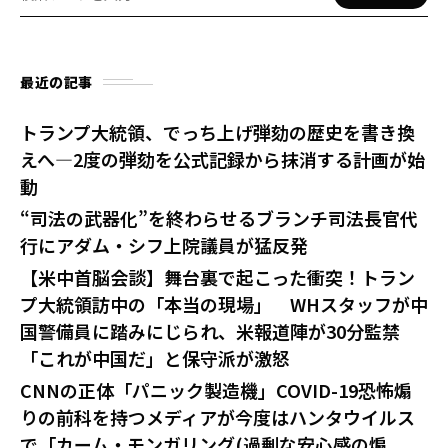
最近の記事
トランプ大統領、でっち上げ弾劾の歴史を書き換
えへ—2度の弾劾を公式記録から抹消する計画が始
動
“司法の武器化”を終わらせるブランチ司法長官代
行にアダム・シフ上院議員が猛反発
【米中首脳会談】舞台裏で起こった衝突！トラン
プ大統領訪中の「本当の現場」 WHスタッフが中
国警備員に踏みにじられ、米報道陣が30分監禁
「これが中国だ」と保守派が激怒
CNNの正体「パニック製造機」COVID-19恐怖煽
りの前科を持つメディアが今度はハンタウイルス
で「カーム・モンガリング(過剰な安心感の煽