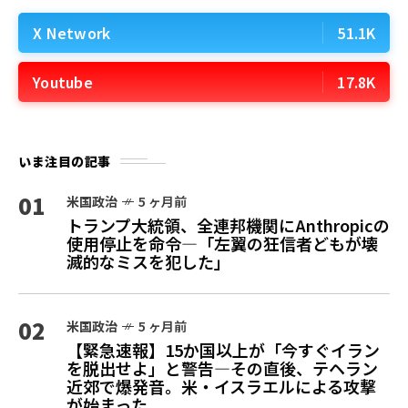
X Network
51.1K
Youtube
17.8K
いま注目の記事
01
米国政治
5 ヶ月前
トランプ大統領、全連邦機関にAnthropicの
使用停止を命令—「左翼の狂信者どもが壊
滅的なミスを犯した」
02
米国政治
5 ヶ月前
【緊急速報】15か国以上が「今すぐイラン
を脱出せよ」と警告—その直後、テヘラン
近郊で爆発音。米・イスラエルによる攻撃
が始まった