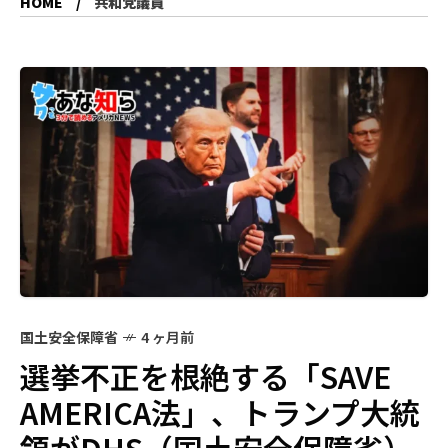
HOME
共和党議員
国土安全保障省
4 ヶ月前
選挙不正を根絶する「SAVE
AMERICA法」、トランプ大統
領がDHS（国土安全保障省）