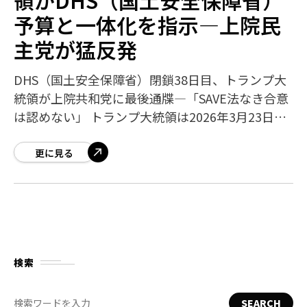
予算と一体化を指示―上院民
主党が猛反発
DHS（国土安全保障省）閉鎖38日目、トランプ大
統領が上院共和党に最後通牒―「SAVE法なき合意
は認めない」 トランプ大統領は2026年3月23日、
国土安全保障省（DHS）の予算協議にあたり、上
院共和党議員に対し「セーブ
更に見る
検索
SEARCH