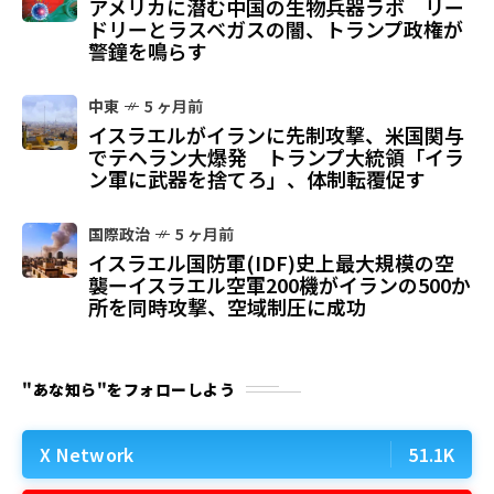
アメリカに潜む中国の生物兵器ラボ リー
ドリーとラスベガスの闇、トランプ政権が
警鐘を鳴らす
中東
5 ヶ月前
イスラエルがイランに先制攻撃、米国関与
でテヘラン大爆発 トランプ大統領「イラ
ン軍に武器を捨てろ」、体制転覆促す
国際政治
5 ヶ月前
イスラエル国防軍(IDF)史上最大規模の空
襲ーイスラエル空軍200機がイランの500か
所を同時攻撃、空域制圧に成功
"あな知ら"をフォローしよう
X Network
51.1K