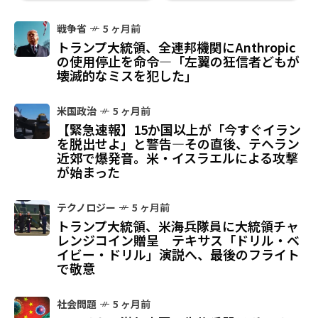
戦争省
5 ヶ月前
トランプ大統領、全連邦機関にAnthropic
の使用停止を命令—「左翼の狂信者どもが
壊滅的なミスを犯した」
米国政治
5 ヶ月前
【緊急速報】15か国以上が「今すぐイラン
を脱出せよ」と警告—その直後、テヘラン
近郊で爆発音。米・イスラエルによる攻撃
が始まった
テクノロジー
5 ヶ月前
トランプ大統領、米海兵隊員に大統領チャ
レンジコイン贈呈 テキサス「ドリル・ベ
イビー・ドリル」演説へ、最後のフライト
で敬意
社会問題
5 ヶ月前