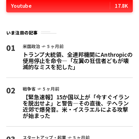
Youtube
17.8K
いま注目の記事
01
米国政治
5 ヶ月前
トランプ大統領、全連邦機関にAnthropicの
使用停止を命令—「左翼の狂信者どもが壊
滅的なミスを犯した」
02
戦争省
5 ヶ月前
【緊急速報】15か国以上が「今すぐイラン
を脱出せよ」と警告—その直後、テヘラン
近郊で爆発音。米・イスラエルによる攻撃
が始まった
03
スタートアップ・起業
5 ヶ月前