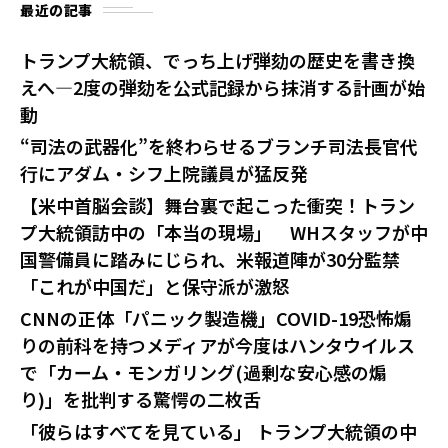
最近の記事
トランプ大統領、でっち上げ弾劾の歴史を書き換
えへ—2度の弾劾を公式記録から抹消する計画が始
動
“司法の武器化”を終わらせるブランチ司法長官代
行にアダム・シフ上院議員が猛反発
【米中首脳会談】舞台裏で起こった衝突！トラン
プ大統領訪中の「本当の現場」 WHスタッフが中
国警備員に踏みにじられ、米報道陣が30分監禁
「これが中国だ」と保守派が激怒
CNNの正体「パニック製造機」COVID-19恐怖煽
りの前科を持つメディアが今度はハンタウイルス
で「カーム・モンガリング(過剰な安心感の煽
り)」を批判する驚愕の二枚舌
「彼らはすべてを見ている」 トランプ大統領の中