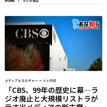
HOME
ラジオ廃止
メディア＆カルチャー
4 ヶ月前
「CBS、99年の歴史に幕—ラ
ジオ廃止と大規模リストラが
示す米メディアの断末魔」