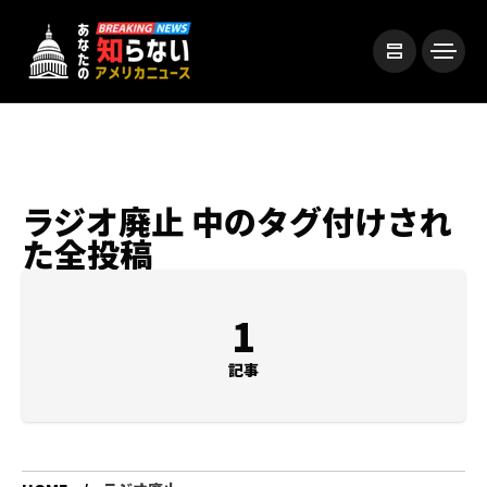
ラジオ廃止 中のタグ付けされ
た全投稿
1
記事