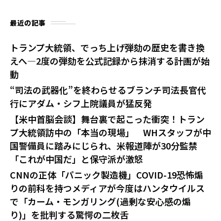
最近の記事
トランプ大統領、でっち上げ弾劾の歴史を書き換
えへ—2度の弾劾を公式記録から抹消する計画が始
動
“司法の武器化”を終わらせるブランチ司法長官代
行にアダム・シフ上院議員が猛反発
【米中首脳会談】舞台裏で起こった衝突！トラン
プ大統領訪中の「本当の現場」 WHスタッフが中
国警備員に踏みにじられ、米報道陣が30分監禁
「これが中国だ」と保守派が激怒
CNNの正体「パニック製造機」COVID-19恐怖煽
りの前科を持つメディアが今度はハンタウイルス
で「カーム・モンガリング(過剰な安心感の煽
り)」を批判する驚愕の二枚舌