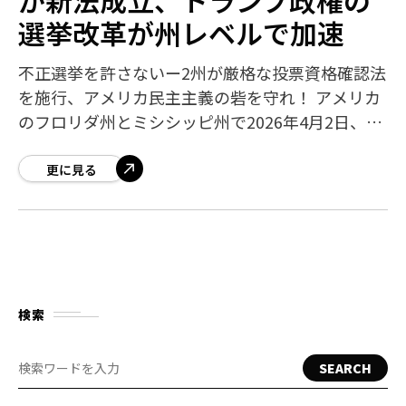
選挙改革が州レベルで加速
不正選挙を許さないー2州が厳格な投票資格確認法
を施行、アメリカ民主主義の砦を守れ！ アメリカ
のフロリダ州とミシシッピ州で2026年4月2日、投
票に際して市民権を証明する書類の提出を義務付
ける新法が成立しました。トランプ大
更に見る
検索
SEARCH