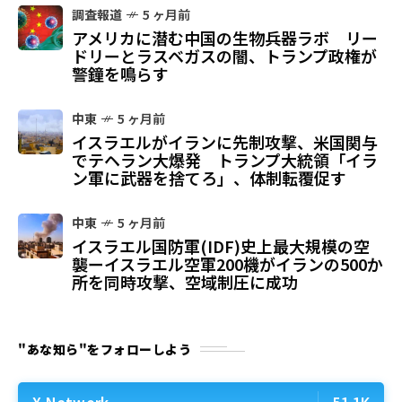
調査報道
5 ヶ月前
アメリカに潜む中国の生物兵器ラボ リー
ドリーとラスベガスの闇、トランプ政権が
警鐘を鳴らす
中東
5 ヶ月前
イスラエルがイランに先制攻撃、米国関与
でテヘラン大爆発 トランプ大統領「イラ
ン軍に武器を捨てろ」、体制転覆促す
中東
5 ヶ月前
イスラエル国防軍(IDF)史上最大規模の空
襲ーイスラエル空軍200機がイランの500か
所を同時攻撃、空域制圧に成功
"あな知ら"をフォローしよう
X Network
51.1K