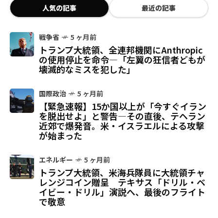
人気の記事
最近の記事
戦争省
5 ヶ月前
トランプ大統領、全連邦機関にAnthropic
の使用停止を命令—「左翼の狂信者どもが
壊滅的なミスを犯した」
国際政治
5 ヶ月前
【緊急速報】15か国以上が「今すぐイラン
を脱出せよ」と警告—その直後、テヘラン
近郊で爆発音。米・イスラエルによる攻撃
が始まった
エネルギー
5 ヶ月前
トランプ大統領、米海兵隊員に大統領チャ
レンジコイン贈呈 テキサス「ドリル・ベ
イビー・ドリル」演説へ、最後のフライト
で敬意