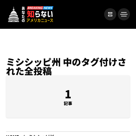
ミシシッピ州 中のタグ付けさ
れた全投稿
1
記事