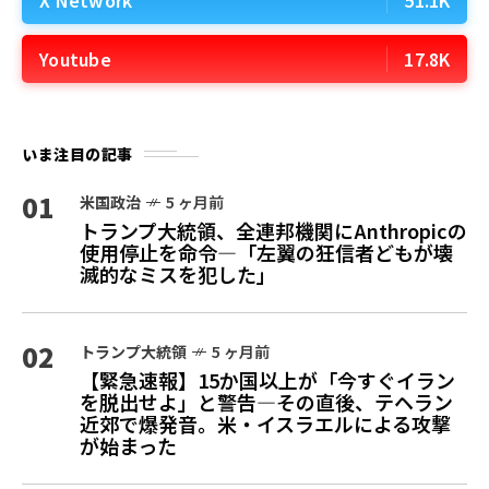
Youtube
17.8K
いま注目の記事
01
米国政治
5 ヶ月前
トランプ大統領、全連邦機関にAnthropicの
使用停止を命令—「左翼の狂信者どもが壊
滅的なミスを犯した」
02
トランプ大統領
5 ヶ月前
【緊急速報】15か国以上が「今すぐイラン
を脱出せよ」と警告—その直後、テヘラン
近郊で爆発音。米・イスラエルによる攻撃
が始まった