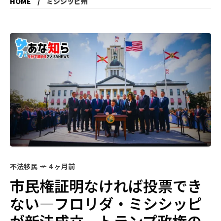
HOME
ミシシッピ州
不法移民
4 ヶ月前
市民権証明なければ投票でき
ない—フロリダ・ミシシッピ
が新法成立、トランプ政権の