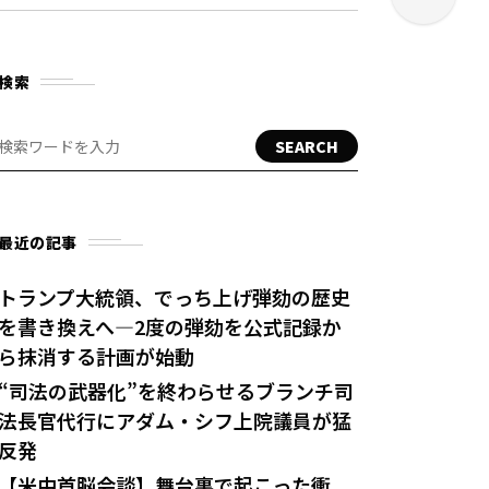
検索
SEARCH
最近の記事
トランプ大統領、でっち上げ弾劾の歴史
を書き換えへ—2度の弾劾を公式記録か
ら抹消する計画が始動
“司法の武器化”を終わらせるブランチ司
法長官代行にアダム・シフ上院議員が猛
反発
【米中首脳会談】舞台裏で起こった衝