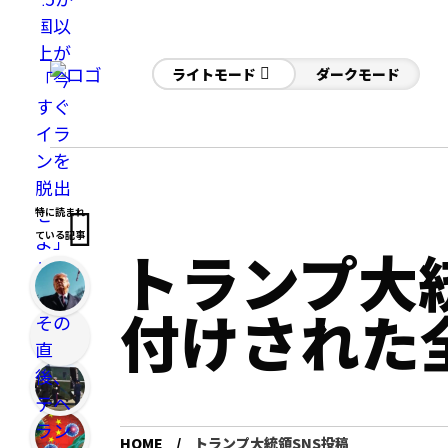
ライトモード
ダークモード
特に読まれ
ている記事
トランプ大統
付けされた
HOME
トランプ大統領SNS投稿