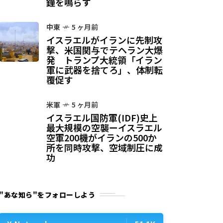
鐘を鳴らす
中東
5 ヶ月前
イスラエルがイランに先制攻
撃、米国関与でテヘラン大爆
発 トランプ大統領「イラン
軍に武器を捨てろ」、体制転
覆促す
米軍
5 ヶ月前
イスラエル国防軍(IDF)史上
最大規模の空襲ーイスラエル
空軍200機がイランの500か
所を同時攻撃、空域制圧に成
功
"あな知ら"をフォローしよう