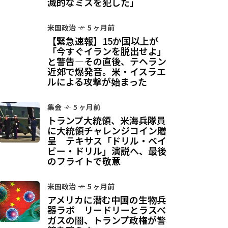
滅的なミスを犯した」
米国政治
5 ヶ月前
【緊急速報】15か国以上が
「今すぐイランを脱出せよ」
と警告—その直後、テヘラン
近郊で爆発音。米・イスラエ
ルによる攻撃が始まった
集会
5 ヶ月前
トランプ大統領、米海兵隊員
に大統領チャレンジコイン贈
呈 テキサス「ドリル・ベイ
ビー・ドリル」演説へ、最後
のフライトで敬意
米国政治
5 ヶ月前
アメリカに潜む中国の生物兵
器ラボ リードリーとラスベ
ガスの闇、トランプ政権が警