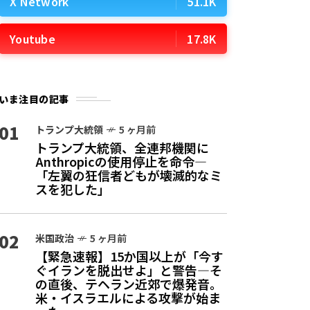
X Network
51.1K
Youtube
17.8K
いま注目の記事
01
トランプ大統領
5 ヶ月前
トランプ大統領、全連邦機関に
Anthropicの使用停止を命令—
「左翼の狂信者どもが壊滅的なミ
スを犯した」
02
米国政治
5 ヶ月前
【緊急速報】15か国以上が「今す
ぐイランを脱出せよ」と警告—そ
の直後、テヘラン近郊で爆発音。
米・イスラエルによる攻撃が始ま