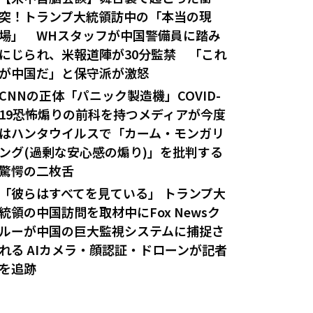
突！トランプ大統領訪中の「本当の現
場」 WHスタッフが中国警備員に踏み
にじられ、米報道陣が30分監禁 「これ
が中国だ」と保守派が激怒
CNNの正体「パニック製造機」COVID-
19恐怖煽りの前科を持つメディアが今度
はハンタウイルスで「カーム・モンガリ
ング(過剰な安心感の煽り)」を批判する
驚愕の二枚舌
「彼らはすべてを見ている」 トランプ大
統領の中国訪問を取材中にFox Newsク
ルーが中国の巨大監視システムに捕捉さ
れる AIカメラ・顔認証・ドローンが記者
を追跡