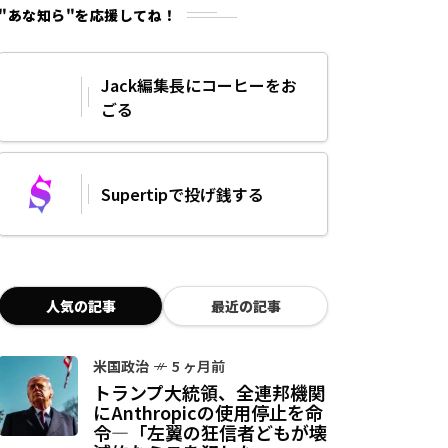
"あな知ら"を応援してね！
Jack編集長にコーヒーをお
ごる
Supertipで投げ銭する
人気の記事
最近の記事
米国政治
5 ヶ月前
トランプ大統領、全連邦機関
にAnthropicの使用停止を命
令—「左翼の狂信者どもが壊