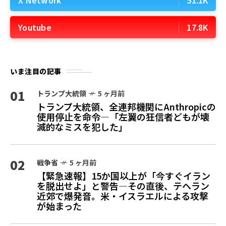
Youtube
17.8K
いま注目の記事
01
トランプ大統領
5 ヶ月前
トランプ大統領、全連邦機関にAnthropicの
使用停止を命令—「左翼の狂信者どもが壊
滅的なミスを犯した」
02
戦争省
5 ヶ月前
【緊急速報】15か国以上が「今すぐイラン
を脱出せよ」と警告—その直後、テヘラン
近郊で爆発音。米・イスラエルによる攻撃
が始まった