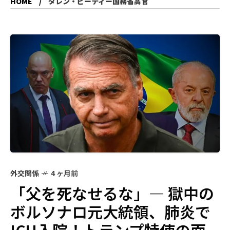
HOME
ダレン・ビーティー国務省高官
外交関係
4 ヶ月前
「父を死なせるな」― 獄中の
ボルソナロ元大統領、肺炎で
ICU入院！トランプ特使の面