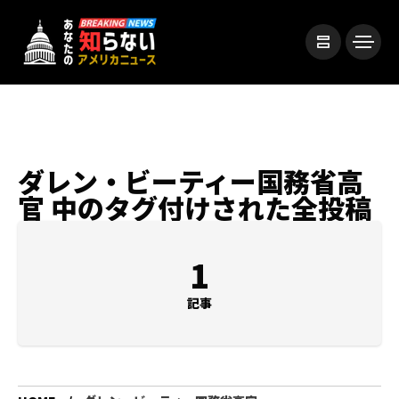
ダレン・ビーティー国務省高
官 中のタグ付けされた全投稿
1
記事