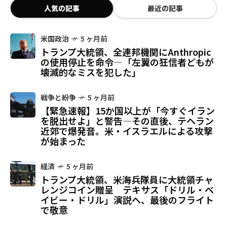
人気の記事
最近の記事
米国政治
5 ヶ月前
トランプ大統領、全連邦機関にAnthropic
の使用停止を命令—「左翼の狂信者どもが
壊滅的なミスを犯した」
戦争と紛争
5 ヶ月前
【緊急速報】15か国以上が「今すぐイラン
を脱出せよ」と警告—その直後、テヘラン
近郊で爆発音。米・イスラエルによる攻撃
が始まった
経済
5 ヶ月前
トランプ大統領、米海兵隊員に大統領チャ
レンジコイン贈呈 テキサス「ドリル・ベ
イビー・ドリル」演説へ、最後のフライト
で敬意