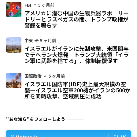
FBI
5 ヶ月前
アメリカに潜む中国の生物兵器ラボ リー
ドリーとラスベガスの闇、トランプ政権が
警鐘を鳴らす
中東
5 ヶ月前
イスラエルがイランに先制攻撃、米国関与
でテヘラン大爆発 トランプ大統領「イラ
ン軍に武器を捨てろ」、体制転覆促す
国際政治
5 ヶ月前
イスラエル国防軍(IDF)史上最大規模の空
襲ーイスラエル空軍200機がイランの500か
所を同時攻撃、空域制圧に成功
"あな知ら"をフォローしよう
X Network
51.1K