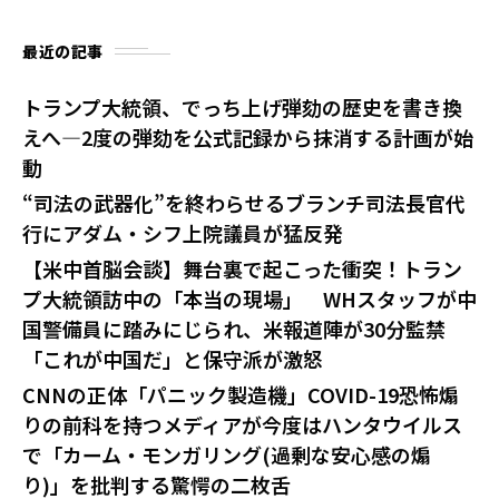
最近の記事
トランプ大統領、でっち上げ弾劾の歴史を書き換
えへ—2度の弾劾を公式記録から抹消する計画が始
動
“司法の武器化”を終わらせるブランチ司法長官代
行にアダム・シフ上院議員が猛反発
【米中首脳会談】舞台裏で起こった衝突！トラン
プ大統領訪中の「本当の現場」 WHスタッフが中
国警備員に踏みにじられ、米報道陣が30分監禁
「これが中国だ」と保守派が激怒
CNNの正体「パニック製造機」COVID-19恐怖煽
りの前科を持つメディアが今度はハンタウイルス
で「カーム・モンガリング(過剰な安心感の煽
り)」を批判する驚愕の二枚舌