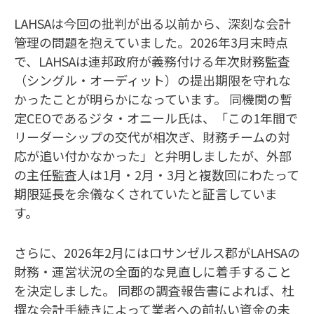
LAHSAは今回の批判が出る以前から、深刻な会計
管理の問題を抱えていました。2026年3月末時点
で、LAHSAは連邦政府が義務付ける年次財務監査
（シングル・オーディット）の提出期限を守れな
かったことが明らかになっています。 同機関の暫
定CEOであるジタ・オニール氏は、「この1年間で
リーダーシップの交代が相次ぎ、財務チームの対
応が追い付かなかった」と弁明しましたが、外部
の主任監査人は1月・2月・3月と複数回にわたって
期限延長を余儀なくされていたと証言していま
す。
さらに、2026年2月にはロサンゼルス郡がLAHSAの
財務・運営状況の全面的な見直しに着手すること
を決定しました。 同郡の調査報告書によれば、杜
撰な会計手続きによって業者への前払い資金の未