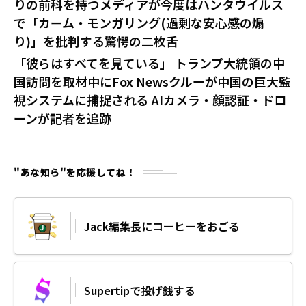
りの前科を持つメディアが今度はハンタウイルス
で「カーム・モンガリング(過剰な安心感の煽
り)」を批判する驚愕の二枚舌
「彼らはすべてを見ている」 トランプ大統領の中
国訪問を取材中にFox Newsクルーが中国の巨大監
視システムに捕捉される AIカメラ・顔認証・ドロ
ーンが記者を追跡
"あな知ら"を応援してね！
Jack編集長にコーヒーをおごる
Supertipで投げ銭する