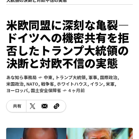
米欧同盟に深刻な亀裂―
ドイツへの機密共有を拒
否したトランプ大統領の
決断と対欧不信の実態
あな知ら事務局
中東
,
トランプ大統領
,
軍事
,
国際政治
,
米国政治
,
NATO
,
戦争省
,
ホワイトハウス
,
イラン
,
米軍
,
ヨーロッパ
,
国土安全保障省
4 ヶ月前
共有