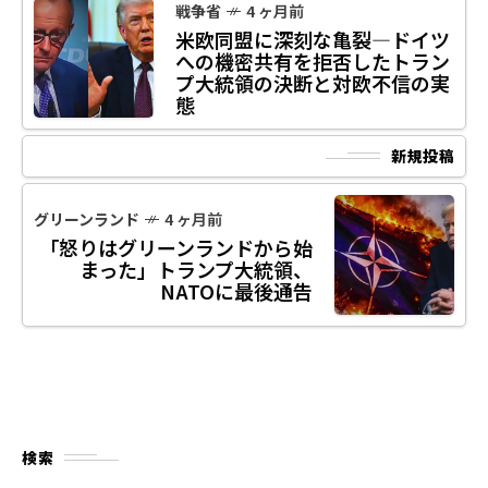
戦争省
4 ヶ月前
米欧同盟に深刻な亀裂―ドイツ
への機密共有を拒否したトラン
プ大統領の決断と対欧不信の実
態
新規投稿
グリーンランド
4 ヶ月前
「怒りはグリーンランドから始
まった」トランプ大統領、
NATOに最後通告
検索