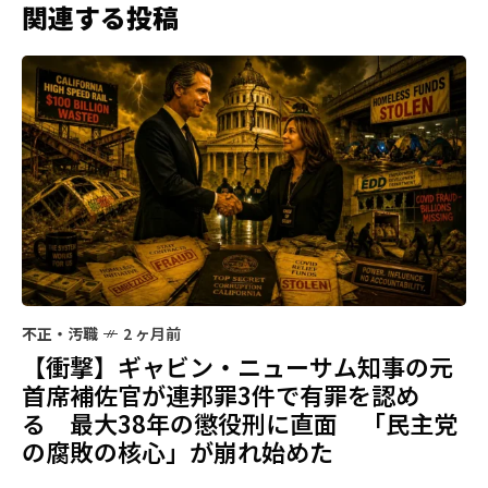
関連する投稿
不正・汚職
2 ヶ月前
【衝撃】ギャビン・ニューサム知事の元
首席補佐官が連邦罪3件で有罪を認め
る 最大38年の懲役刑に直面 「民主党
の腐敗の核心」が崩れ始めた