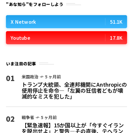
"あな知ら"をフォローしよう
X Network
51.1K
Youtube
17.8K
いま注目の記事
01
米国政治
5 ヶ月前
トランプ大統領、全連邦機関にAnthropicの
使用停止を命令—「左翼の狂信者どもが壊
滅的なミスを犯した」
02
戦争省
5 ヶ月前
【緊急速報】15か国以上が「今すぐイラン
を脱出せよ」と警告—その直後、テヘラン