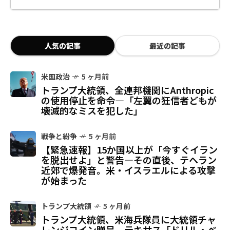
人気の記事
最近の記事
米国政治
5 ヶ月前
トランプ大統領、全連邦機関にAnthropic
の使用停止を命令—「左翼の狂信者どもが
壊滅的なミスを犯した」
戦争と紛争
5 ヶ月前
【緊急速報】15か国以上が「今すぐイラン
を脱出せよ」と警告—その直後、テヘラン
近郊で爆発音。米・イスラエルによる攻撃
が始まった
トランプ大統領
5 ヶ月前
トランプ大統領、米海兵隊員に大統領チャ
レンジコイン贈呈 テキサス「ドリル・ベ