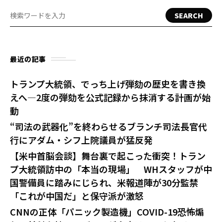
SEARCH
最近の記事
トランプ大統領、でっち上げ弾劾の歴史を書き換
えへ—2度の弾劾を公式記録から抹消する計画が始
動
“司法の武器化”を終わらせるブランチ司法長官代
行にアダム・シフ上院議員が猛反発
【米中首脳会談】舞台裏で起こった衝突！トラン
プ大統領訪中の「本当の現場」 WHスタッフが中
国警備員に踏みにじられ、米報道陣が30分監禁
「これが中国だ」と保守派が激怒
CNNの正体「パニック製造機」COVID-19恐怖煽