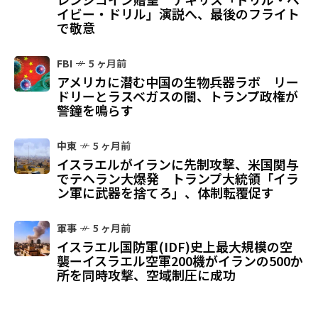
イビー・ドリル」演説へ、最後のフライト
で敬意
FBI
5 ヶ月前
アメリカに潜む中国の生物兵器ラボ リー
ドリーとラスベガスの闇、トランプ政権が
警鐘を鳴らす
中東
5 ヶ月前
イスラエルがイランに先制攻撃、米国関与
でテヘラン大爆発 トランプ大統領「イラ
ン軍に武器を捨てろ」、体制転覆促す
軍事
5 ヶ月前
イスラエル国防軍(IDF)史上最大規模の空
襲ーイスラエル空軍200機がイランの500か
所を同時攻撃、空域制圧に成功